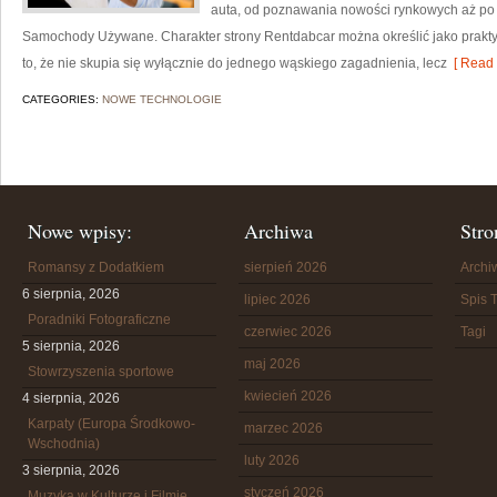
auta, od poznawania nowości rynkowych aż po l
Samochody Używane. Charakter strony Rentdabcar można określić jako praktycz
to, że nie skupia się wyłącznie do jednego wąskiego zagadnienia, lecz
[ Read 
CATEGORIES:
NOWE TECHNOLOGIE
Nowe wpisy:
Archiwa
Stro
Romansy z Dodatkiem
sierpień 2026
Arch
6 sierpnia, 2026
lipiec 2026
Spis T
Poradniki Fotograficzne
czerwiec 2026
Tagi
5 sierpnia, 2026
maj 2026
Stowrzyszenia sportowe
kwiecień 2026
4 sierpnia, 2026
Karpaty (Europa Środkowo-
marzec 2026
Wschodnia)
luty 2026
3 sierpnia, 2026
styczeń 2026
Muzyka w Kulturze i Filmie