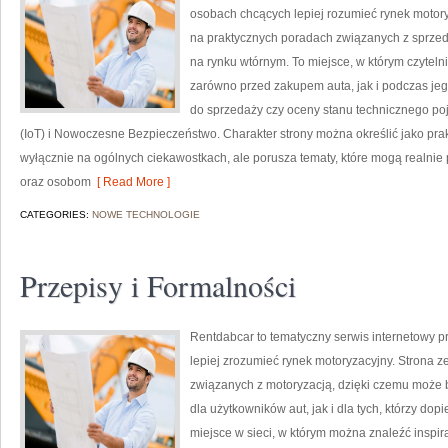
osobach chcących lepiej rozumieć rynek motory
na praktycznych poradach związanych z sprze
na rynku wtórnym. To miejsce, w którym czytel
zarówno przed zakupem auta, jak i podczas je
do sprzedaży czy oceny stanu technicznego poj
(IoT) i Nowoczesne Bezpieczeństwo. Charakter strony można określić jako prak
wyłącznie na ogólnych ciekawostkach, ale porusza tematy, które mogą realn
oraz osobom
[ Read More ]
CATEGORIES:
NOWE TECHNOLOGIE
Przepisy i Formalności
Rentdabcar to tematyczny serwis internetowy p
lepiej zrozumieć rynek motoryzacyjny. Strona 
związanych z motoryzacją, dzięki czemu moż
dla użytkowników aut, jak i dla tych, którzy d
miejsce w sieci, w którym można znaleźć inspir