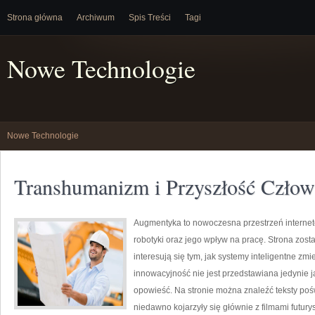
Strona główna
Archiwum
Spis Treści
Tagi
Nowe Technologie
Nowe Technologie
Transhumanizm i Przyszłość Człow
Augmentyka to nowoczesna przestrzeń internet
robotyki oraz jego wpływ na pracę. Strona zosta
interesują się tym, jak systemy inteligentne zm
innowacyjność nie jest przedstawiana jedynie ja
opowieść. Na stronie można znaleźć teksty po
niedawno kojarzyły się głównie z filmami futurys