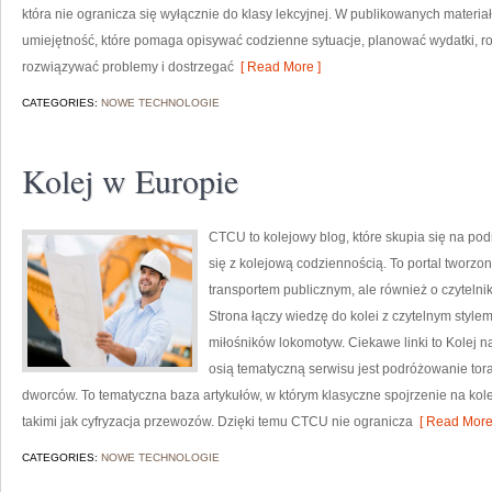
która nie ogranicza się wyłącznie do klasy lekcyjnej. W publikowanych materi
umiejętność, które pomaga opisywać codzienne sytuacje, planować wydatki, r
rozwiązywać problemy i dostrzegać
[ Read More ]
CATEGORIES:
NOWE TECHNOLOGIE
Kolej w Europie
CTCU to kolejowy blog, które skupia się na po
się z kolejową codziennością. To portal tworzon
transportem publicznym, ale również o czyteln
Strona łączy wiedzę do kolei z czytelnym styl
miłośników lokomotyw. Ciekawe linki to Kolej n
osią tematyczną serwisu jest podróżowanie tora
dworców. To tematyczna baza artykułów, w którym klasyczne spojrzenie na kol
takimi jak cyfryzacja przewozów. Dzięki temu CTCU nie ogranicza
[ Read More
CATEGORIES:
NOWE TECHNOLOGIE