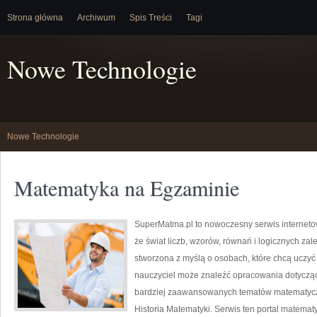
Strona główna
Archiwum
Spis Treści
Tagi
Nowe Technologie
Nowe Technologie
Matematyka na Egzaminie
SuperMatma.pl to nowoczesny serwis interneto
że świat liczb, wzorów, równań i logicznych zal
stworzona z myślą o osobach, które chcą uczyć
nauczyciel może znaleźć opracowania dotyczą
bardziej zaawansowanych tematów matematyczn
Historia Matematyki. Serwis ten portal matema