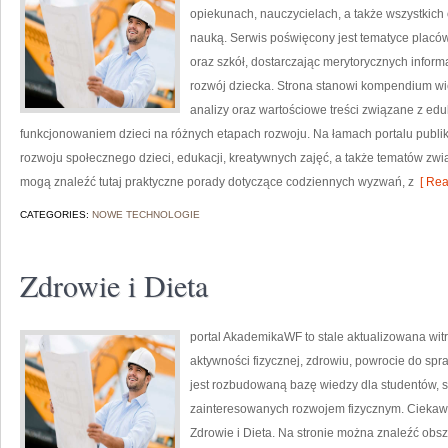
opiekunach, nauczycielach, a także wszystki
nauką. Serwis poświęcony jest tematyce placó
oraz szkół, dostarczając merytorycznych inform
rozwój dziecka. Strona stanowi kompendium wie
analizy oraz wartościowe treści związane z e
funkcjonowaniem dzieci na różnych etapach rozwoju. Na łamach portalu publ
rozwoju społecznego dzieci, edukacji, kreatywnych zajęć, a także tematów zwi
mogą znaleźć tutaj praktyczne porady dotyczące codziennych wyzwań, z
[ Rea
CATEGORIES:
NOWE TECHNOLOGIE
Zdrowie i Dieta
portal AkademikaWF to stale aktualizowana wit
aktywności fizycznej, zdrowiu, powrocie do sp
jest rozbudowaną bazę wiedzy dla studentów, s
zainteresowanych rozwojem fizycznym. Ciekawe k
Zdrowie i Dieta. Na stronie można znaleźć obs