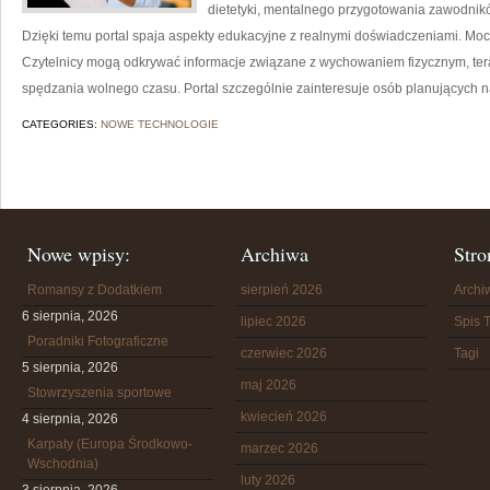
dietetyki, mentalnego przygotowania zawodników
Dzięki temu portal spaja aspekty edukacyjne z realnymi doświadczeniami. Moc
Czytelnicy mogą odkrywać informacje związane z wychowaniem fizycznym, tera
spędzania wolnego czasu. Portal szczególnie zainteresuje osób planujących n
CATEGORIES:
NOWE TECHNOLOGIE
Nowe wpisy:
Archiwa
Stro
Romansy z Dodatkiem
sierpień 2026
Arch
6 sierpnia, 2026
lipiec 2026
Spis T
Poradniki Fotograficzne
czerwiec 2026
Tagi
5 sierpnia, 2026
maj 2026
Stowrzyszenia sportowe
kwiecień 2026
4 sierpnia, 2026
Karpaty (Europa Środkowo-
marzec 2026
Wschodnia)
luty 2026