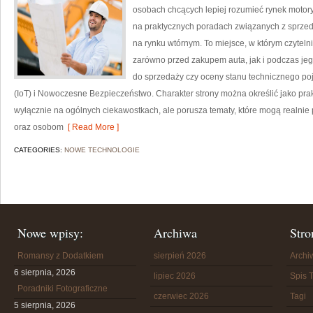
osobach chcących lepiej rozumieć rynek motory
na praktycznych poradach związanych z sprze
na rynku wtórnym. To miejsce, w którym czytel
zarówno przed zakupem auta, jak i podczas je
do sprzedaży czy oceny stanu technicznego poj
(IoT) i Nowoczesne Bezpieczeństwo. Charakter strony można określić jako prak
wyłącznie na ogólnych ciekawostkach, ale porusza tematy, które mogą realn
oraz osobom
[ Read More ]
CATEGORIES:
NOWE TECHNOLOGIE
Nowe wpisy:
Archiwa
Stro
Romansy z Dodatkiem
sierpień 2026
Arch
6 sierpnia, 2026
lipiec 2026
Spis T
Poradniki Fotograficzne
czerwiec 2026
Tagi
5 sierpnia, 2026