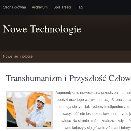
Strona główna
Archiwum
Spis Treści
Tagi
Nowe Technologie
Nowe Technologie
Transhumanizm i Przyszłość Człow
Augmentyka to nowoczesna przestrzeń internet
robotyki oraz jego wpływ na pracę. Strona zosta
interesują się tym, jak systemy inteligentne zm
innowacyjność nie jest przedstawiana jedynie ja
opowieść. Na stronie można znaleźć teksty po
niedawno kojarzyły się głównie z filmami futurys