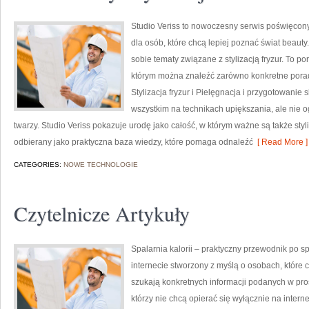
Studio Veriss to nowoczesny serwis poświęco
dla osób, które chcą lepiej poznać świat beauty.
sobie tematy związane z stylizacją fryzur. To 
którym można znaleźć zarówno konkretne porad
Stylizacja fryzur i Pielęgnacja i przygotowanie 
wszystkim na technikach upiększania, ale nie
twarzy. Studio Veriss pokazuje urodę jako całość, w którym ważne są także styl
odbierany jako praktyczna baza wiedzy, które pomaga odnaleźć
[ Read More ]
CATEGORIES:
NOWE TECHNOLOGIE
Czytelnicze Artykuły
Spalarnia kalorii – praktyczny przewodnik po spa
internecie stworzony z myślą o osobach, które 
szukają konkretnych informacji podanych w pros
którzy nie chcą opierać się wyłącznie na intern