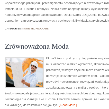
współczesnego przemysłu i przedsiębiorstw poszukujących niezawodnych roz
Infrastruktura i Historia Przemysłu. Nasza oferta obejmuje układy wysokociśni
najbardziej wymagających zastosowaniach. Dostarczamy urządzenia, pozwala
usuwaniem zanieczyszczeń, renowacją powierzchni, likwidacją starych powło
CATEGORIES:
NOWE TECHNOLOGIE
Zrównoważona Moda
Ekos-Sułów to praktyczny blog poświęcony ekolog
musi oznaczać wielkich wyrzeczeń, skomplikow
przestrzeń, w którym czytelnik może znaleźć ws
dotyczące codziennych wyborów, domu, zakupów,
przyrody i nowoczesnych rozwiązań wspierający
została przygotowana z myślą o osobach, któ
środowiskowe, ale jednocześnie szukają treści napisanych bez zbędnego komp
Technologie dla Planety i Eko Kuchnia. Charakter serwisu sprawia, że Ekos-S
dla każdego, kto zastanawia się, jak żyć
[ Read More ]