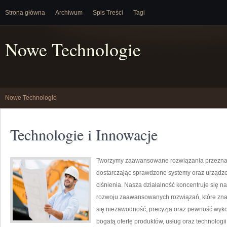
Strona główna
Archiwum
Spis Treści
Tagi
Nowe Technologie
Nowe Technologie
Technologie i Innowacje
Tworzymy zaawansowane rozwiązania przeznac
dostarczając sprawdzone systemy oraz urządze
ciśnienia. Nasza działalność koncentruje się n
rozwoju zaawansowanych rozwiązań, które znaj
się niezawodność, precyzja oraz pewność wyk
bogatą ofertę produktów, usług oraz technologi