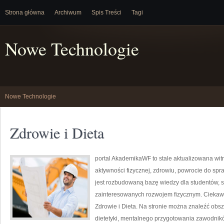
Strona główna
Archiwum
Spis Treści
Tagi
Nowe Technologie
Nowe Technologie
Zdrowie i Dieta
portal AkademikaWF to stale aktualizowana wit
aktywności fizycznej, zdrowiu, powrocie do sp
jest rozbudowaną bazę wiedzy dla studentów, s
zainteresowanych rozwojem fizycznym. Ciekawe k
Zdrowie i Dieta. Na stronie można znaleźć obs
dietetyki, mentalnego przygotowania zawodników