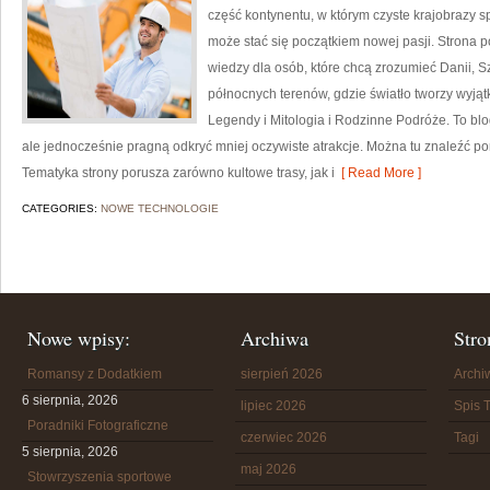
część kontynentu, w którym czyste krajobrazy 
może stać się początkiem nowej pasji. Strona p
wiedzy dla osób, które chcą zrozumieć Danii, Szw
północnych terenów, gdzie światło tworzy wyjąt
Legendy i Mitologia i Rodzinne Podróże. To blog
ale jednocześnie pragną odkryć mniej oczywiste atrakcje. Można tu znaleźć po
Tematyka strony porusza zarówno kultowe trasy, jak i
[ Read More ]
CATEGORIES:
NOWE TECHNOLOGIE
Nowe wpisy:
Archiwa
Stro
Romansy z Dodatkiem
sierpień 2026
Arch
6 sierpnia, 2026
lipiec 2026
Spis T
Poradniki Fotograficzne
czerwiec 2026
Tagi
5 sierpnia, 2026
maj 2026
Stowrzyszenia sportowe