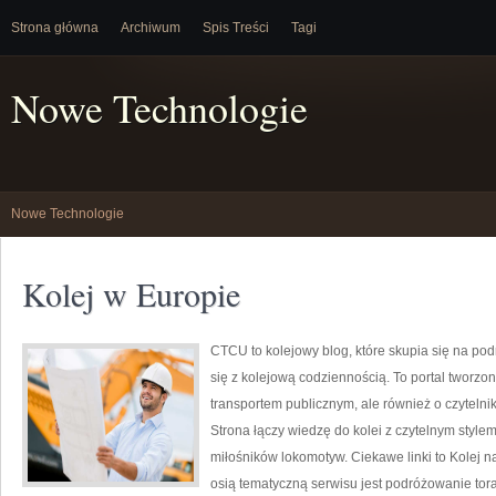
Strona główna
Archiwum
Spis Treści
Tagi
Nowe Technologie
Nowe Technologie
Kolej w Europie
CTCU to kolejowy blog, które skupia się na po
się z kolejową codziennością. To portal tworzon
transportem publicznym, ale również o czyteln
Strona łączy wiedzę do kolei z czytelnym styl
miłośników lokomotyw. Ciekawe linki to Kolej n
osią tematyczną serwisu jest podróżowanie tora