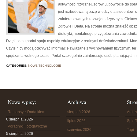
aktywności fizycznej, zdrowiu, powrocie do sp
jest rozbudowaną bazę wiedzy dla studentów, s
zainteresowanych rozwojem fizycznym. Ciekawe k
Zdrowie i Dieta. Na stronie można znaleźć obs
dietetyki, mentalnego przygotowania zawodników
Dzięki temu portal spaja aspekty edukacyjne z realnymi doświadczeniami. Moc
Czytelnicy mogą odkrywać informacje związane z wychowaniem fizycznym, tera
spędzania wolnego czasu. Portal szczególnie zainteresuje osób planujących n
CATEGORIES:
NOWE TECHNOLOGIE
Nowe wpisy:
Archiwa
Stro
Romansy z Dodatkiem
sierpień 2026
Arch
6 sierpnia, 2026
lipiec 2026
Spis T
Poradniki Fotograficzne
czerwiec 2026
Tagi
5 sierpnia, 2026