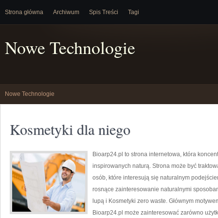
Strona główna
Archiwum
Spis Treści
Tagi
Nowe Technologie
Nowe Technologie
Kosmetyki dla niego
Bioarp24.pl to strona internetowa, która konce
inspirowanych naturą. Strona może być trakto
osób, które interesują się naturalnym podejście
rosnące zainteresowanie naturalnymi sposobam
lupą i Kosmetyki zero waste. Głównym motywem 
Bioarp24.pl może zainteresować zarówno uży