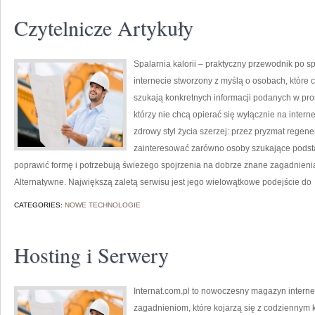
Czytelnicze Artykuły
Spalarnia kalorii – praktyczny przewodnik po spa
internecie stworzony z myślą o osobach, które 
szukają konkretnych informacji podanych w pros
którzy nie chcą opierać się wyłącznie na intern
zdrowy styl życia szerzej: przez pryzmat regene
zainteresować zarówno osoby szukające podstaw
poprawić formę i potrzebują świeżego spojrzenia na dobrze znane zagadnienia
Alternatywne. Największą zaletą serwisu jest jego wielowątkowe podejście do
CATEGORIES:
NOWE TECHNOLOGIE
Hosting i Serwery
Internat.com.pl to nowoczesny magazyn intern
zagadnieniom, które kojarzą się z codziennym 