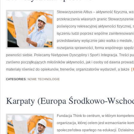
Stowarzyszenie Altius – aktywność fizyczna, w
przekraczania własnych granic Stowarzyszenie 
poświęcony rekreacyjnej aktywności fizycznej,
łączeniu ludzi poprzez wspólne zainteresowania.
przedstawiany wyłącznie jako walka o medale, 
rozwijania sprawności, forma wspólnego spęd
pewności siebie. Polecamy Nietypowe Dyscypliny i Sport i Integracja. Treści
zarówno początkujących miłośników aktywności, jak i osoby od dawna prowadzą
materiały również do opiekunów, trenerów, organizatorów wydarzeń, a także
[ 
CATEGORIES:
NOWE TECHNOLOGIE
Karpaty (Europa Środkowo-Wschod
Fundacja Think to centrum, w którym kompetenc
organizacja, której celem jest wzmacnianie ko
społeczeństwa opartego na edukacji. Działalnoś