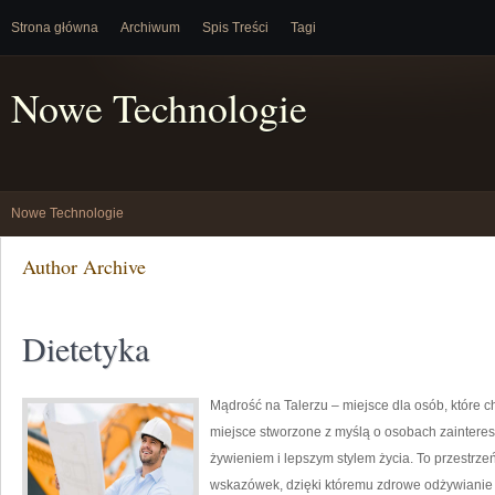
Strona główna
Archiwum
Spis Treści
Tagi
Nowe Technologie
Nowe Technologie
Author Archive
Dietetyka
Mądrość na Talerzu – miejsce dla osób, które 
miejsce stworzone z myślą o osobach zainter
żywieniem i lepszym stylem życia. To przestrzeń
wskazówek, dzięki któremu zdrowe odżywianie 