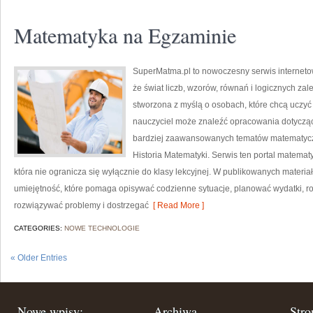
Matematyka na Egzaminie
SuperMatma.pl to nowoczesny serwis interneto
że świat liczb, wzorów, równań i logicznych zal
stworzona z myślą o osobach, które chcą uczyć
nauczyciel może znaleźć opracowania dotyczą
bardziej zaawansowanych tematów matematyczn
Historia Matematyki. Serwis ten portal matema
która nie ogranicza się wyłącznie do klasy lekcyjnej. W publikowanych materi
umiejętność, które pomaga opisywać codzienne sytuacje, planować wydatki, r
rozwiązywać problemy i dostrzegać
[ Read More ]
CATEGORIES:
NOWE TECHNOLOGIE
« Older Entries
Nowe wpisy:
Archiwa
Stro