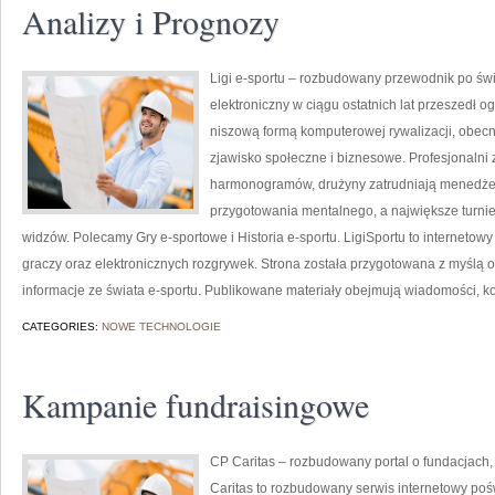
Analizy i Prognozy
Ligi e-sportu – rozbudowany przewodnik po świec
elektroniczny w ciągu ostatnich lat przeszedł 
niszową formą komputerowej rywalizacji, obecn
zjawisko społeczne i biznesowe. Profesjonaln
harmonogramów, drużyny zatrudniają menedżer
przygotowania mentalnego, a największe turnie
widzów. Polecamy Gry e-sportowe i Historia e-sportu. LigiSportu to interneto
graczy oraz elektronicznych rozgrywek. Strona została przygotowana z myślą
informacje ze świata e-sportu. Publikowane materiały obejmują wiadomości, kom
CATEGORIES:
NOWE TECHNOLOGIE
Kampanie fundraisingowe
CP Caritas – rozbudowany portal o fundacjach
Caritas to rozbudowany serwis internetowy po