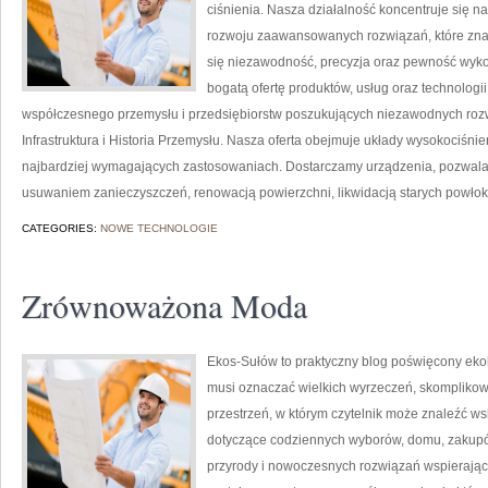
ciśnienia. Nasza działalność koncentruje się n
rozwoju zaawansowanych rozwiązań, które znaj
się niezawodność, precyzja oraz pewność wyk
bogatą ofertę produktów, usług oraz technologi
współczesnego przemysłu i przedsiębiorstw poszukujących niezawodnych roz
Infrastruktura i Historia Przemysłu. Nasza oferta obejmuje układy wysokociśni
najbardziej wymagających zastosowaniach. Dostarczamy urządzenia, pozwala
usuwaniem zanieczyszczeń, renowacją powierzchni, likwidacją starych powło
CATEGORIES:
NOWE TECHNOLOGIE
Zrównoważona Moda
Ekos-Sułów to praktyczny blog poświęcony ekolog
musi oznaczać wielkich wyrzeczeń, skomplikow
przestrzeń, w którym czytelnik może znaleźć ws
dotyczące codziennych wyborów, domu, zakupów,
przyrody i nowoczesnych rozwiązań wspierający