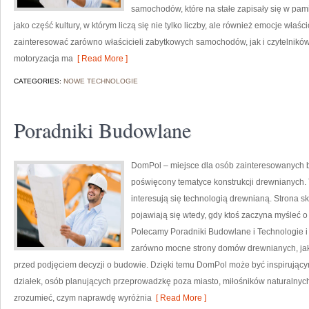
samochodów, które na stałe zapisały się w pam
jako część kultury, w którym liczą się nie tylko liczby, ale również emocje właś
zainteresować zarówno właścicieli zabytkowych samochodów, jak i czytelników
motoryzacja ma
[ Read More ]
CATEGORIES:
NOWE TECHNOLOGIE
Poradniki Budowlane
DomPol – miejsce dla osób zainteresowanych
poświęcony tematyce konstrukcji drewnianych. T
interesują się technologią drewnianą. Strona s
pojawiają się wtedy, gdy ktoś zaczyna myśle
Polecamy Poradniki Budowlane i Technologie i
zarówno mocne strony domów drewnianych, jak i
przed podjęciem decyzji o budowie. Dzięki temu DomPol może być inspirującym
działek, osób planujących przeprowadzkę poza miasto, miłośników naturalnych
zrozumieć, czym naprawdę wyróżnia
[ Read More ]