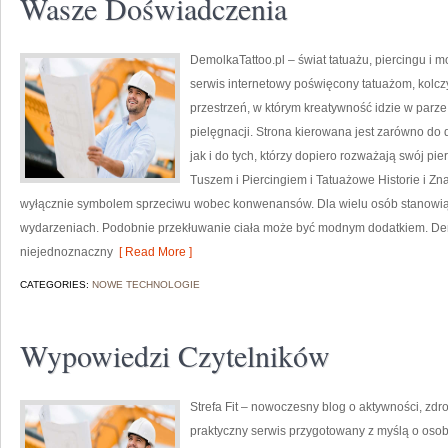
Wasze Doświadczenia
DemolkaTattoo.pl – świat tatuażu, piercingu i m
serwis internetowy poświęcony tatuażom, kolcz
przestrzeń, w którym kreatywność idzie w parz
pielęgnacji. Strona kierowana jest zarówno do
jak i do tych, którzy dopiero rozważają swój pie
Tuszem i Piercingiem i Tatuażowe Historie i Zn
wyłącznie symbolem sprzeciwu wobec konwenansów. Dla wielu osób stanowią
wydarzeniach. Podobnie przekłuwanie ciała może być modnym dodatkiem. Dem
niejednoznaczny
[ Read More ]
CATEGORIES:
NOWE TECHNOLOGIE
Wypowiedzi Czytelników
Strefa Fit – nowoczesny blog o aktywności, zdr
praktyczny serwis przygotowany z myślą o oso