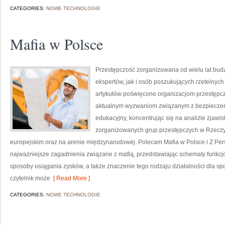
CATEGORIES:
NOWE TECHNOLOGIE
Mafia w Polsce
Przestępczość zorganizowana od wielu lat bu
ekspertów, jak i osób poszukujących rzetelnyc
artykułów poświęcone organizacjom przestępczy
aktualnym wyzwaniom związanym z bezpieczeń
edukacyjny, koncentrując się na analizie zjawi
zorganizowanych grup przestępczych w Rzeczyp
europejskim oraz na arenie międzynarodowej. Polecam Mafia w Polsce i Z Pers
najważniejsze zagadnienia związane z mafią, przedstawiając schematy funkcjo
sposoby osiągania zysków, a także znaczenie tego rodzaju działalności dla sp
czytelnik może
[ Read More ]
CATEGORIES:
NOWE TECHNOLOGIE