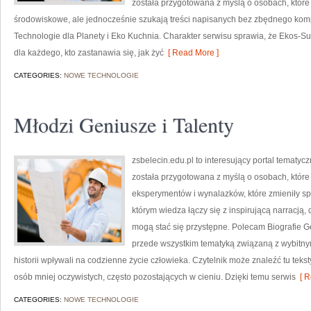
została przygotowana z myślą o osobach, któ
środowiskowe, ale jednocześnie szukają treści napisanych bez zbędnego komp
Technologie dla Planety i Eko Kuchnia. Charakter serwisu sprawia, że Ekos-S
dla każdego, kto zastanawia się, jak żyć
[ Read More ]
CATEGORIES:
NOWE TECHNOLOGIE
Młodzi Geniusze i Talenty
zsbelecin.edu.pl to interesujący portal tematyczn
została przygotowana z myślą o osobach, które c
eksperymentów i wynalazków, które zmieniły sp
którym wiedza łączy się z inspirującą narracją
mogą stać się przystępne. Polecam Biografie Ge
przede wszystkim tematyką związaną z wybitny
historii wpływali na codzienne życie człowieka. Czytelnik może znaleźć tu teks
osób mniej oczywistych, często pozostających w cieniu. Dzięki temu serwis
[ R
CATEGORIES:
NOWE TECHNOLOGIE