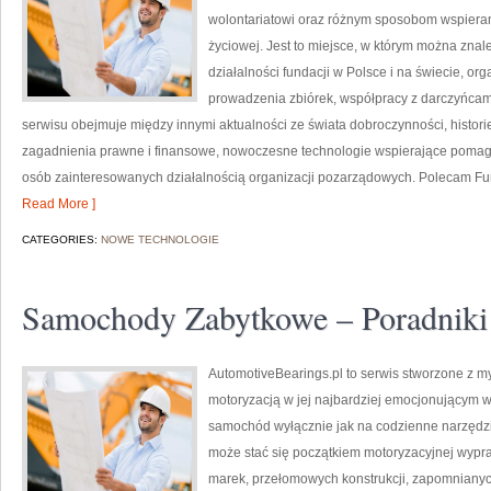
wolontariatowi oraz różnym sposobom wspierani
życiowej. Jest to miejsce, w którym można znal
działalności fundacji w Polsce i na świecie, o
prowadzenia zbiórek, współpracy z darczyńcam
serwisu obejmuje między innymi aktualności ze świata dobroczynności, historie
zagadnienia prawne i finansowe, nowoczesne technologie wspierające pomaga
osób zainteresowanych działalnością organizacji pozarządowych. Polecam Fun
Read More ]
CATEGORIES:
NOWE TECHNOLOGIE
Samochody Zabytkowe – Poradniki
AutomotiveBearings.pl to serwis stworzone z my
motoryzacją w jej najbardziej emocjonującym wyd
samochód wyłącznie jak na codzienne narzędzie,
może stać się początkiem motoryzacyjnej wypr
marek, przełomowych konstrukcji, zapomniany