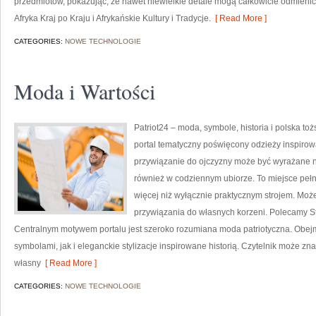
przedmiotów, pokazując, że nawet niewielkie detale mogą całkowicie odmieni
Afryka Kraj po Kraju i Afrykańskie Kultury i Tradycje.
[ Read More ]
CATEGORIES:
NOWE TECHNOLOGIE
Moda i Wartości
Patriot24 – moda, symbole, historia i polska to
portal tematyczny poświęcony odzieży inspirowa
przywiązanie do ojczyzny może być wyrażane n
również w codziennym ubiorze. To miejsce pełne
więcej niż wyłącznie praktycznym strojem. Mo
przywiązania do własnych korzeni. Polecamy S
Centralnym motywem portalu jest szeroko rozumiana moda patriotyczna. Obejm
symbolami, jak i eleganckie stylizacje inspirowane historią. Czytelnik może z
własny
[ Read More ]
CATEGORIES:
NOWE TECHNOLOGIE