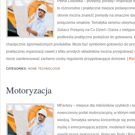
Pełna Lodówka – przepisy, porady i inspiracj
to różnorodne i praktyczne miejsce poświęcon
stronie można znaleźć pomysły na smaczne da
połączenia smaków. Tematyka serwisu obejmuje
Zobacz Przepisy na Co Dzień i Dania z nietyp
podkreśla praktyczne podejście do gotowania.
chaotycznie zgromadzonych produktów. Może być symbolem gotowości do przy
praktycznej organizacji nawet z kilku prostych składników można przygotować 
może zainteresować zarówno osoby regularnie przygotowujące domowe
[ Rea
CATEGORIES:
NOWE TECHNOLOGIE
Motoryzacja
MFactory – miejsce dla miłośników szybkich i
nowoczesny portal motoryzacyjny, w którym miło
wiedzą. Tematyka serwisu koncentruje się prz
myślą o emocjonującej jeździe, modelach klas
współczesną motoryzację. Polecam Testy i Recen