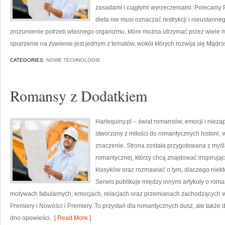
zasadami i ciągłymi wyrzeczeniami. Polecamy 
dieta nie musi oznaczać restrykcji i nieustanneg
zrozumienie potrzeb własnego organizmu, które można utrzymać przez wiele mies
spojrzenie na żywienie jest jednym z tematów, wokół których rozwija się Mądro
CATEGORIES:
NOWE TECHNOLOGIE
Romansy z Dodatkiem
Harlequiny.pl – świat romansów, emocji i niezap
stworzony z miłości do romantycznych historii,
znaczenie. Strona została przygotowana z myśl
romantycznej, którzy chcą znajdować inspirują
klasyków oraz rozmawiać o tym, dlaczego niektó
Serwis publikuje między innymi artykuły o rom
motywach fabularnych, emocjach, relacjach oraz przemianach zachodzących w 
Premiery i Nowości i Premiery. To przystań dla romantycznych dusz, ale także d
dno opowieści.
[ Read More ]