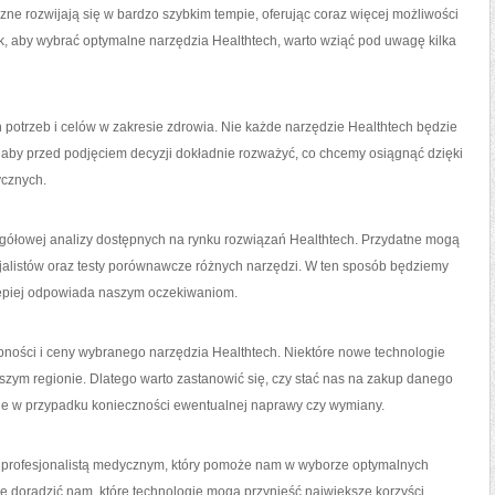
zne ⁤rozwijają‌ się w bardzo szybkim tempie, oferując coraz więcej możliwości
, aby wybrać optymalne​ narzędzia Healthtech, ​warto wziąć pod uwagę⁣ kilka
potrzeb i ⁢celów ‍w zakresie zdrowia. Nie każde narzędzie Healthtech będzie
aby przed podjęciem decyzji ‌dokładnie rozważyć, co chcemy osiągnąć dzięki
ycznych.
gółowej ⁤analizy‌ dostępnych na rynku rozwiązań Healthtech. Przydatne mogą
jalistów oraz testy porównawcze‌ różnych⁣ narzędzi. W ten sposób ​będziemy
epiej⁤ odpowiada naszym oczekiwaniom.
pności i⁣ ceny wybranego narzędzia Healthtech. Niektóre nowe ⁣technologie
szym regionie. Dlatego ‌warto zastanowić się, czy stać nas ‌na zakup⁣ danego
pne w przypadku konieczności ewentualnej naprawy ⁤czy wymiany.
 z profesjonalistą medycznym, który pomoże ​nam w wyborze optymalnych
ie doradzić ⁢nam,‌ które‌ technologie mogą przynieść największe korzyści