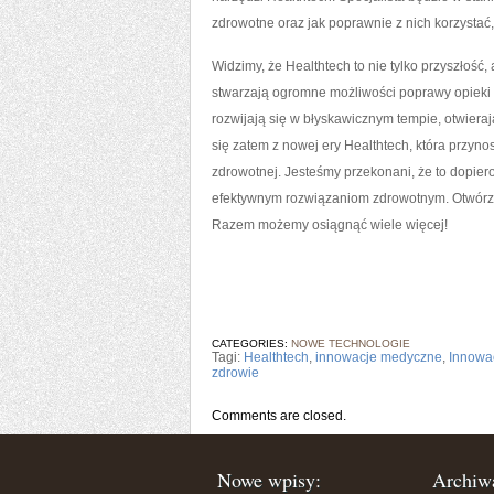
zdrowotne oraz jak poprawnie⁣ z ⁤nich​ korzysta
Widzimy, że Healthtech to nie ⁤tylko przyszłość
stwarzają​ ogromne możliwości⁣ poprawy‍ opieki⁤ z
rozwijają się ‌w‍ błyskawicznym tempie, otwie
się zatem z nowej ery Healthtech, ‍która przyno
zdrowotnej.⁤ Jesteśmy przekonani, że to dopie
efektywnym rozwiązaniom zdrowotnym. Otwórzmy
Razem możemy osiągnąć⁣ wiele‌ więcej!
CATEGORIES:
NOWE TECHNOLOGIE
Tagi:
Healthtech
,
innowacje medyczne
,
Innowa
zdrowie
Comments are closed.
Nowe wpisy:
Archiw