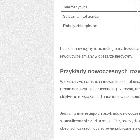
Telemedycyna
Sztuczna inteligencja
Roboty chirurgiczne
Dzięki innowacyjnym technologiom zdrowotnym ot
rewolucyjne zmiany w ‍obszarze medycyny.
Przykłady ‍nowoczesnych rozw
W dzisiejszych czasach​ innowacje⁢ technologicz
Healthtech, czyli sektor technologii ⁤zdrowia,‍ 
efektywne ​rozwiązania ‌dla ‌pacjentów ​i perso
Jednym z interesujących ⁢przykładów nowoczesn
skonsultować ‌się z‌ lekarzem⁤ online, oszczędz
obecnych czasach, ​gdy zdrowie publiczne sta