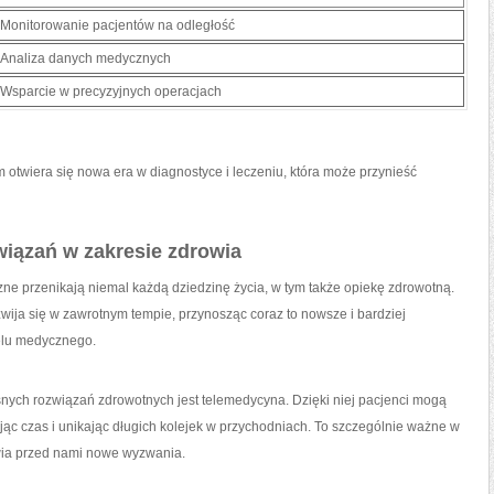
Monitorowanie pacjentów na‍ odległość
Analiza danych medycznych
Wsparcie w precyzyjnych⁤ operacjach
wiera się ‌nowa era w⁣ diagnostyce ​i leczeniu, która może przynieść
iązań w zakresie zdrowia
ne przenikają niemal każdą ‍dziedzinę życia, ⁣w tym ⁤także opiekę zdrowotną.
rozwija się ⁣w zawrotnym tempie, przynosząc coraz to nowsze i bardziej
nelu medycznego.
ych⁤ rozwiązań​ zdrowotnych jest telemedycyna. Dzięki niej pacjenci mogą
ając czas i unikając ⁣długich kolejek w przychodniach. To szczególnie ważne ⁣w
wia‌ przed nami nowe wyzwania.