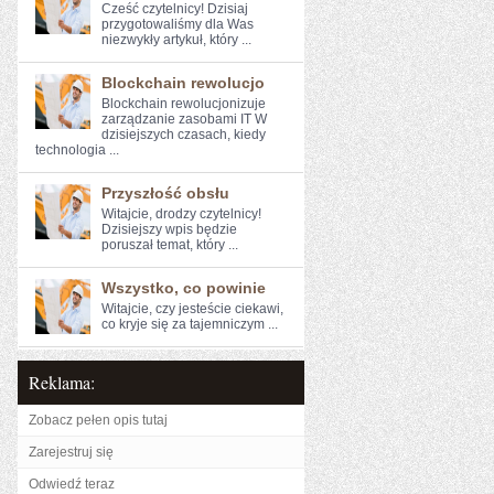
Cześć czytelnicy! Dzisiaj
przygotowaliśmy dla Was
niezwykły artykuł, który ...
Blockchain rewolucjo
Blockchain rewolucjonizuje
zarządzanie zasobami IT W
dzisiejszych ⁢czasach, kiedy
technologia ...
Przyszłość obsłu
Witajcie, ⁤drodzy ​czytelnicy!⁣
Dzisiejszy wpis będzie
poruszał⁤ temat, który ...
Wszystko, co powinie
Witajcie, ⁢czy jesteście​ ciekawi,
co‌ kryje się za tajemniczym ...
Reklama:
Zobacz pełen opis tutaj
Zarejestruj się
Odwiedź teraz