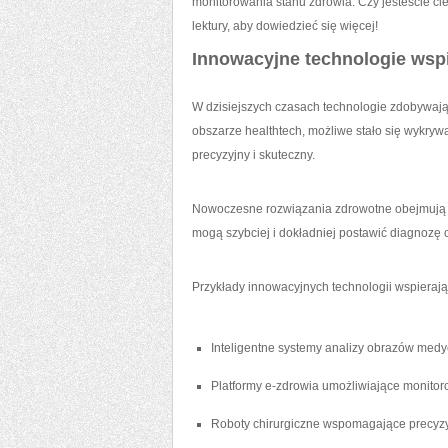
monitorowania stanu zdrowia. Czy​ jesteście​ c
lektury, ⁢aby dowiedzieć się więcej!
Innowacyjne technologie⁤ wspi
W ⁣dzisiejszych czasach⁤ technologie zdobywają
obszarze healthtech, możliwe stało się wykryw
⁢precyzyjny i skuteczny.
Nowoczesne rozwiązania zdrowotne​ obejmują sze
mogą szybciej i dokładniej postawić diagnozę 
Przykłady⁣ innowacyjnych technologii wspierają
Inteligentne systemy analizy obrazów med
Platformy e-zdrowia umożliwiające monito
Roboty chirurgiczne wspomagające precyz