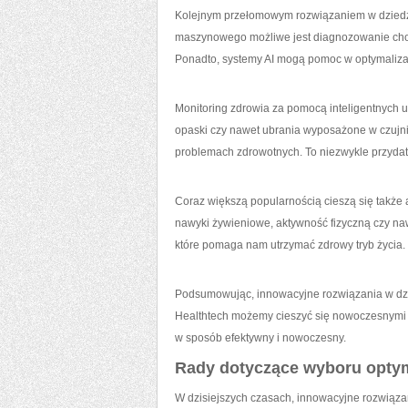
Kolejnym przełomowym rozwiązaniem w dziedzinie
maszynowego możliwe jest diagnozowanie choró
Ponadto, systemy AI mogą ⁢pomoc ‍w⁣ optymali
Monitoring zdrowia za pomocą ​inteligentnych‌ u
opaski czy nawet ⁤ubrania wyposażone w czujnik
problemach⁤ zdrowotnych. To niezwykle przydatn
Coraz⁣ większą popularnością cieszą się także
nawyki żywieniowe, aktywność fizyczną ⁣czy n
⁤które‍ pomaga nam utrzymać‌ zdrowy tryb życia.
Podsumowując,⁢ innowacyjne rozwiązania⁣ w dzie
Healthtech możemy cieszyć ⁣się nowoczesnymi na
w sposób efektywny i nowoczesny.
Rady dotyczące ⁢wyboru opty
W ‍dzisiejszych czasach, ⁤innowacyjne rozwią