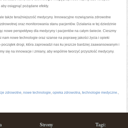
ć, ⁤aby osiągnąć pożądane efekty.
, ale‌ także teraźniejszość medycyny. Innowacyjne⁢ rozwiązania⁣ zdrowotne
drowotnej⁣ oraz⁣ monitorowania ‍stanu pacjentów. Działania ⁣w‍ tej dziedzinie ​
rając​ nowe perspektywy dla medycyny i pacjentów na całym świecie. Cieszmy
si nam nowe⁣ technologie oraz ⁣szanse na poprawę jakości życia i opieki‍
ro początek drogi, która zaprowadzi nas‍ ku jeszcze bardziej zaawansowanym i
 się⁣ na innowacje i zmiany, aby‍ wspólnie tworzyć przyszłość medycyny.
cje zdrowotne
,
nowe technologie
,
opieka zdrowotna
,
technologie medyczne.
,
a
Strony
Tagi: