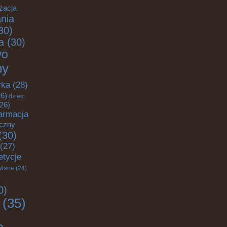
żacja
nia
30)
a
(30)
wo
by
yka
(28)
6)
dzieci
26)
armacja
yczny
(30)
(27)
etycje
wlane
(24)
0)
(35)