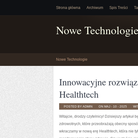
Strona główna
Archiwum
Spis Treści
Ta
Nowe Technologi
Nowe Technologie
Innowacyjne rozwiąz
Healthtech
POSTED BY ADMIN
ON MAJ - 10 - 2025
WI
Witajcie, drodzy⁢ czytelnicy! Dzisiejszy artyk
zdrowotnych, które przeobrażają⁢ obecny sposó
wkraczamy w nową erę Healthtech, która​ nie ty