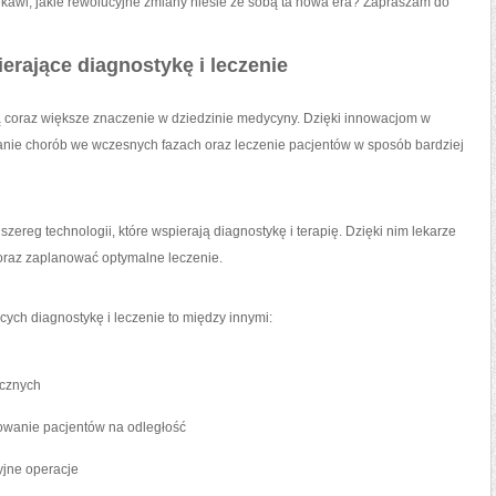
iekawi, jakie rewolucyjne zmiany niesie ze sobą ta nowa ⁢era? Zapraszam do
erające diagnostykę⁤ i leczenie
 coraz większe znaczenie w dziedzinie⁢ medycyny. Dzięki ‌innowacjom ‍w
anie chorób we wczesnych fazach oraz leczenie‍ pacjentów w sposób bardziej
reg technologii, ‌które wspierają diagnostykę i terapię. Dzięki nim lekarze⁣
oraz zaplanować ⁣optymalne leczenie.
cych diagnostykę i leczenie to ⁤między innymi:
ycznych
rowanie pacjentów na odległość
yjne operacje