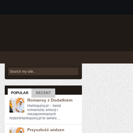
POPULAR
RECENT
Romansy z Dodatkiem
Harlequiny.pl – świat
romansów, emocji i
niezapomnianych
historiiHarlequiny.pl to serwis ...
Przyszłość widzen