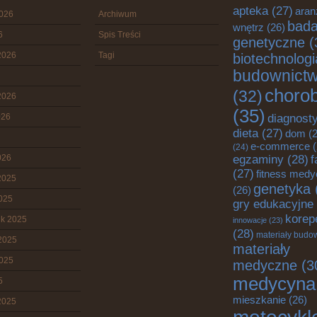
apteka
(27)
aran
2026
Archiwum
bada
wnętrz
(26)
6
Spis Treści
genetyczne
(
2026
Tagi
biotechnologi
budownict
choro
(32)
2026
(35)
diagnost
026
dieta
(27)
dom
(2
e-commerce
(
(24)
egzaminy
(28)
026
f
(27)
fitness med
2025
genetyka
(26)
2025
gry edukacyjne
korep
ik 2025
innowacje
(23)
(28)
materiały budo
2025
materiały
2025
medyczne
(3
medycyna
5
mieszkanie
(26)
2025