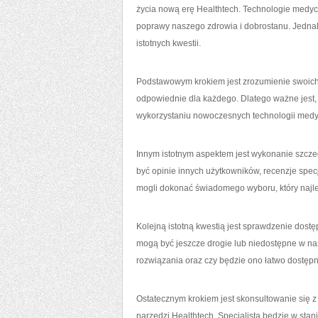
życia ‌nową erę Healthtech. Technologie ⁤medyc
poprawy naszego zdrowia i‍ dobrostanu.‌ Jednak
istotnych kwestii.
Podstawowym krokiem jest zrozumienie swoich⁤ 
odpowiednie dla każdego. Dlatego ważne jest, 
wykorzystaniu nowoczesnych technologii med
Innym istotnym aspektem jest wykonanie szcze
być opinie innych użytkowników, recenzje ⁣spec
mogli dokonać świadomego wyboru, który najl
Kolejną istotną kwestią jest sprawdzenie dostę
‌mogą być jeszcze drogie lub niedostępne‍ w na
rozwiązania​ oraz czy będzie⁢ ono łatwo dostę
Ostatecznym krokiem ‍jest ⁢skonsultowanie się
narzędzi Healthtech.‌ Specjalista będzie​ w stan