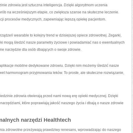
 ⁣zdrowia jest‌ sztuczna ‌inteligencja. Dzięki⁣ algorytmom uczenia
b na wcześniejszym etapie, ‌co zwiększa szanse na skuteczne leczenie.⁣
zacji procesów medycznych, zapewniając lepszą opiekę pacjentom.
rządzeń wearable to kolejny trend w dzisiejszej ⁢opiece zdrowotnej. Zegarki,
i⁢ mogą śledzić nasze​ parametry życiowe ‍i​ powiadamiać⁢ nas‌ o ewentualnych
e narzędzie dla​ osób dbających o​ swoje ‌zdrowie.
 ‌aplikacje mobilne dedykowane zdrowiu. Dzięki nim‍ możemy śledzić nasze
awet harmonogram przyjmowania leków. To proste, ale skuteczne rozwiązanie,
dzinie zdrowia otwierają przed nami ⁢nową erę⁣ opieki medycznej.‍ Dzięki
rzędziami, które ⁣poprawiają⁢ jakość ⁤naszego⁤ życia i dbają o nasze zdrowie
malnych narzędzi Healthtech
zania zdrowotne przeżywają prawdziwy renesans,⁤ wprowadzając do naszego