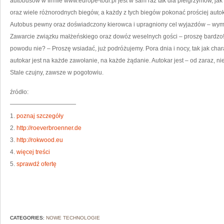
autobusów w firmie www.europe-tour.pl jest w sam raz tak dla pielgrzymów, jak
oraz wiele różnorodnych biegów, a każdy z tych biegów pokonać prościej aut
Autobus pewny oraz doświadczony kierowca i upragniony cel wyjazdów – wymień
Zawarcie związku małżeńskiego oraz dowóz weselnych gości – proszę bardzo! 
powodu nie? – Proszę wsiadać, już podróżujemy. Pora dnia i nocy, tak jak charak
autokar jest na każde zawołanie, na każde żądanie. Autokar jest – od zaraz, nie 
Stale czujny, zawsze w pogotowiu.
źródło:
———————————
1.
poznaj szczegóły
2.
http://roeverbroenner.de
3.
http://rokwood.eu
4.
więcej treści
5.
sprawdź ofertę
CATEGORIES:
NOWE TECHNOLOGIE