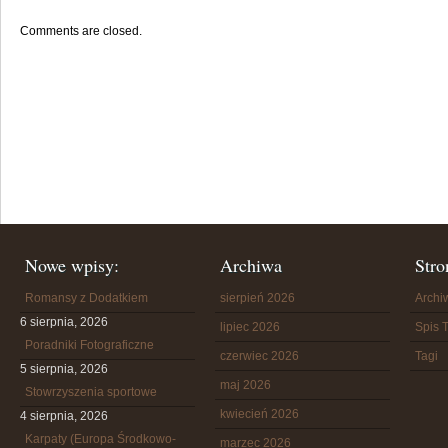
Comments are closed.
Nowe wpisy:
Archiwa
Stro
Romansy z Dodatkiem
sierpień 2026
Arch
6 sierpnia, 2026
lipiec 2026
Spis T
Poradniki Fotograficzne
czerwiec 2026
Tagi
5 sierpnia, 2026
maj 2026
Stowrzyszenia sportowe
kwiecień 2026
4 sierpnia, 2026
Karpaty (Europa Środkowo-
marzec 2026