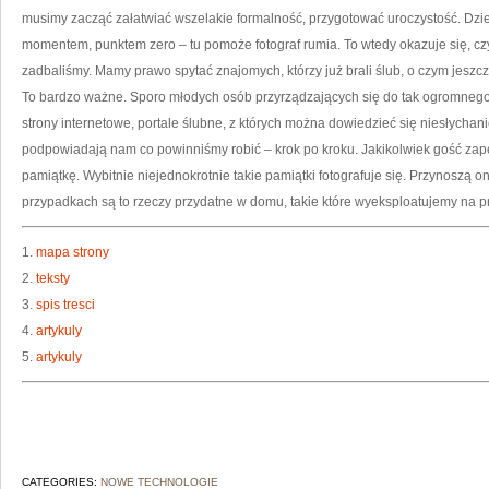
musimy zacząć załatwiać wszelakie formalność, przygotować uroczystość. Dzi
momentem, punktem zero – tu pomoże fotograf rumia. To wtedy okazuje się, cz
zadbaliśmy. Mamy prawo spytać znajomych, którzy już brali ślub, o czym jeszc
To bardzo ważne. Sporo młodych osób przyrządzających się do tak ogromnego
strony internetowe, portale ślubne, z których można dowiedzieć się niesłychan
podpowiadają nam co powinniśmy robić – krok po kroku. Jakikolwiek gość za
pamiątkę. Wybitnie niejednokrotnie takie pamiątki fotografuje się. Przynoszą
przypadkach są to rzeczy przydatne w domu, takie które wyeksploatujemy na p
1.
mapa strony
2.
teksty
3.
spis tresci
4.
artykuly
5.
artykuly
CATEGORIES:
NOWE TECHNOLOGIE