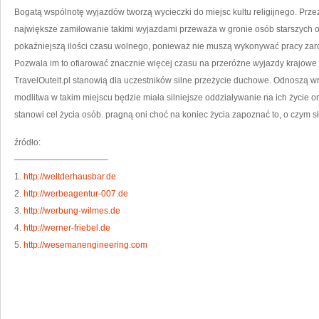
GU
Bogatą wspólnotę wyjazdów tworzą wycieczki do miejsc kultu religijnego. Prz
największe zamiłowanie takimi wyjazdami przeważa w gronie osób starszych 
pokaźniejszą ilości czasu wolnego, ponieważ nie muszą wykonywać pracy zar
Pozwala im to ofiarować znacznie więcej czasu na przeróżne wyjazdy krajowe 
TravelOutelt.pl stanowią dla uczestników silne przeżycie duchowe. Odnoszą wraże
modlitwa w takim miejscu będzie miała silniejsze oddziaływanie na ich życie ora
stanowi cel życia osób. pragną oni choć na koniec życia zapoznać to, o czym słys
źródło:
———————————
1.
http://weltderhausbar.de
2.
http://werbeagentur-007.de
3.
http://werbung-wilmes.de
4.
http://werner-friebel.de
5.
http://wesemanengineering.com