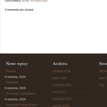
CATEGORIES:
NOWE TECHNOLOGIE
Comments are closed.
Nowe wpisy:
Archiwa
Stro
Francja
sierpień 2026
Arch
9 sierpnia, 2026
lipiec 2026
Spis T
Dietetyka
czerwiec 2026
Tagi
8 sierpnia, 2026
maj 2026
Romansy z Dodatkiem
kwiecień 2026
6 sierpnia, 2026
Poradniki Fotograficzne
marzec 2026