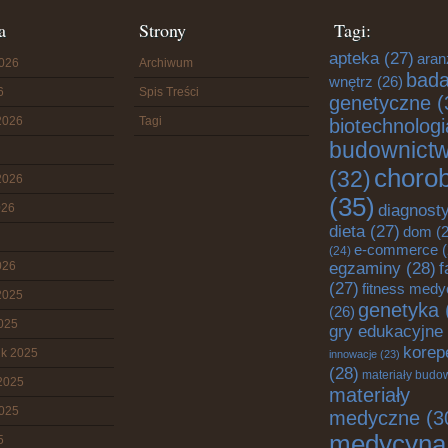
a
Strony
Tagi:
apteka
(27)
aran
2026
Archiwum
bada
wnętrz
(26)
6
Spis Treści
genetyczne
(
2026
Tagi
biotechnologi
budownict
choro
(32)
2026
(35)
diagnost
026
dieta
(27)
dom
(2
e-commerce
(
(24)
egzaminy
(28)
026
f
(27)
fitness med
2025
genetyka
(26)
2025
gry edukacyjne
korep
ik 2025
innowacje
(23)
(28)
materiały budo
2025
materiały
2025
medyczne
(3
medycyna
5