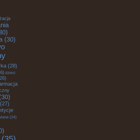
żacja
nia
30)
a
(30)
wo
by
yka
(28)
6)
dzieci
26)
armacja
yczny
(30)
(27)
etycje
wlane
(24)
0)
(35)