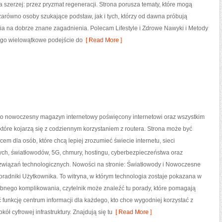
ia szerzej: przez pryzmat regeneracji. Strona porusza tematy, które mogą
arówno osoby szukające podstaw, jak i tych, którzy od dawna próbują
ia na dobrze znane zagadnienia. Polecam Lifestyle i Zdrowe Nawyki i Metody
jego wielowątkowe podejście do
[ Read More ]
l to nowoczesny magazyn internetowy poświęcony internetowi oraz wszystkim
tóre kojarzą się z codziennym korzystaniem z routera. Strona może być
em dla osób, które chcą lepiej zrozumieć świecie internetu, sieci
h, światłowodów, 5G, chmury, hostingu, cyberbezpieczeństwa oraz
związań technologicznych. Nowości na stronie: Światłowody i Nowoczesne
oradniki Użytkownika. To witryna, w którym technologia zostaje pokazana w
ebnego komplikowania, czytelnik może znaleźć tu porady, które pomagają
 funkcję centrum informacji dla każdego, kto chce wygodniej korzystać z
ół cyfrowej infrastruktury. Znajdują się tu
[ Read More ]