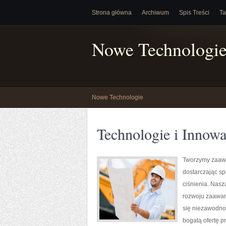
Strona główna
Archiwum
Spis Treści
Ta
Nowe Technologi
Nowe Technologie
Technologie i Innowa
Tworzymy zaawa
dostarczając s
ciśnienia. Nasz
rozwoju zaawan
się niezawodno
bogatą ofertę p