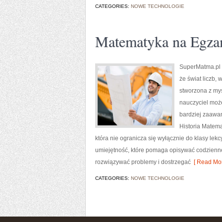
CATEGORIES:
NOWE TECHNOLOGIE
Matematyka na Egza
SuperMatma.pl 
że świat liczb,
stworzona z myś
nauczyciel moż
bardziej zaawa
Historia Matema
która nie ogranicza się wyłącznie do klasy le
umiejętność, które pomaga opisywać codzienne
rozwiązywać problemy i dostrzegać
[ Read Mor
CATEGORIES:
NOWE TECHNOLOGIE