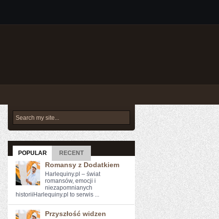
POPULAR
RECENT
Romansy z Dodatkiem
Harlequiny.pl – świat
romansów, emocji i
niezapomnianych
historiiHarlequiny.pl to serwis ...
Przyszłość widzen