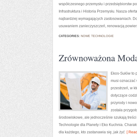
współczesnego przemysłu i przedsiębiorstw p
Infrastruktura i Historia Przemysłu. Nasza ofe
najbardziej wymagających zastosowaniach. Do
usuwaniem zanieczyszczeń, renowacją powierzc
CATEGORIES:
NOWE TECHNOLOGIE
Zrównoważona Mod
Ekos-Sułów to p
musi oznaczać 
przestrzeń, w k
dotyczące codzi
przyrody i nowo
została przygo
środowiskowe, ale jednocześnie szukają treśc
Technologie dla Planety i Eko Kuchnia. Charak
dla każdego, kto zastanawia się, jak żyć
[ Read