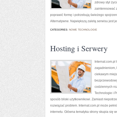
zdrowy styl życ
zainteresować z
poprawić formę i potrzebują świeżego spojrzen
Alternatywne. Największą zaletą serwisu jest 
CATEGORIES:
NOWE TECHNOLOGIE
Hosting i Serwery
Internat.com.p
zagadnieniom, k
ciekawym miejsc
bezprzewodowyc
codziennych ro
Technologie i P
sposób bliski użytkownikowi. Zamiast niepotrz
rozwiązać problem. Internat.com.pl może pełnić
internetu. Główna tematyka strony skupia się wok