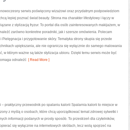
to nowoczesny serwis poświęcony wizażowi oraz przydatnym podpowiedziom
chcą lepiej poznać świat beauty. Strona ma charakter lifestylowy i łączy w
iązane z stylizacją fryzur. To portal dla osób zainteresowanych makijażem, w
naleźć zarówno konkretne poradniki, jak i szersze omówienia. Polecam
r i Pielęgnacja i przygotowanie skóry. Tematyka strony skupia się przede
echnikach upiększania, ale nie ogranicza się wyłącznie do samego malowania
ść, w którym ważne są także stylizacja ubioru. Dzięki temu serwis może być
 pomaga odnaleźć
[ Read More ]
i – praktyczny przewodnik po spalaniu kalorii Spalarnia kalorii to miejsce w
rzony z myślą o osobach, które chcą uporządkować temat zdrowej sylwetki i
nych informacji podanych w prosty sposób. To przestrzeń dla czytelników,
 opierać się wyłącznie na internetowych skrótach, lecz wolą spojrzeć na