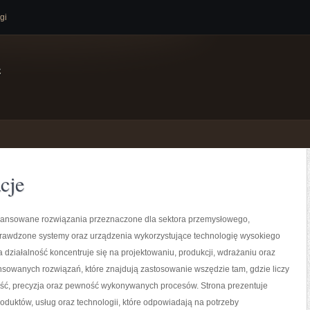
gi
e
cje
nsowane rozwiązania przeznaczone dla sektora przemysłowego,
prawdzone systemy oraz urządzenia wykorzystujące technologię wysokiego
a działalność koncentruje się na projektowaniu, produkcji, wdrażaniu oraz
sowanych rozwiązań, które znajdują zastosowanie wszędzie tam, gdzie liczy
ść, precyzja oraz pewność wykonywanych procesów. Strona prezentuje
roduktów, usług oraz technologii, które odpowiadają na potrzeby