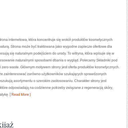
strona internetowa, która koncentruje się wokół produktów kosmetycznych
naturą. Strona może być traktowana jako wygodne zaplecze ofertowe dla
eresują się naturalnym podejściem do urody. To witryna, która wpisuje się w
resowanie naturalnymi sposobami dbania o wygląd. Polecamy Składniki pod
i zero waste. Głównym motywem strony jest oferta produktów kosmetycznych.
że zainteresować zarówno użytkowników szukających sprawdzonych
oszukują asortymentu o szerokim zastosowaniu. Charakter strony jest
 które odpowiadają na codzienne potrzeby związane z regeneracją skóry,
atykę
[ Read More ]
ijaż