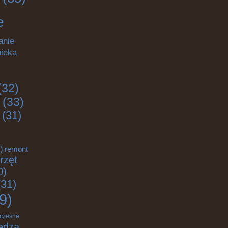
e
anie
pieka
(32)
(33)
(31)
)
remont
rzęt
0)
31)
9)
czesne
edza