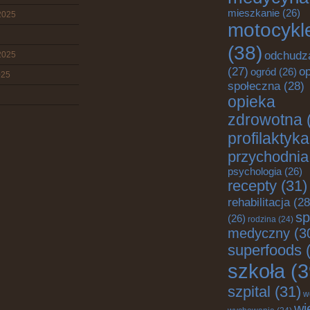
mieszkanie
(26)
2025
motocykl
(38)
odchudz
2025
o
(27)
ogród
(26)
025
społeczna
(28)
opieka
zdrowotna
profilaktyka
przychodnia
psychologia
(26)
recepty
(31)
rehabilitacja
(28
sp
(26)
rodzina
(24)
medyczny
(3
superfoods
(
szkoła
(3
szpital
(31)
w
wi