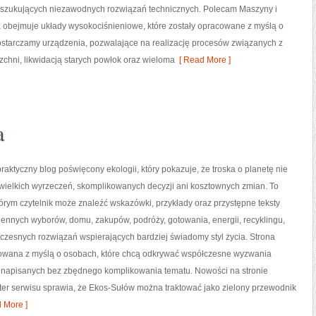
oszukujących niezawodnych rozwiązań technicznych. Polecam Maszyny i
rta obejmuje układy wysokociśnieniowe, które zostały opracowane z myślą o
starczamy urządzenia, pozwalające na realizację procesów związanych z
hni, likwidacją starych powłok oraz wieloma
[ Read More ]
a
raktyczny blog poświęcony ekologii, który pokazuje, że troska o planetę nie
wielkich wyrzeczeń, skomplikowanych decyzji ani kosztownych zmian. To
tórym czytelnik może znaleźć wskazówki, przykłady oraz przystępne teksty
ennych wyborów, domu, zakupów, podróży, gotowania, energii, recyklingu,
czesnych rozwiązań wspierających bardziej świadomy styl życia. Strona
towana z myślą o osobach, które chcą odkrywać współczesne wyzwania
i napisanych bez zbędnego komplikowania tematu. Nowości na stronie
ter serwisu sprawia, że Ekos-Sułów można traktować jako zielony przewodnik
 More ]