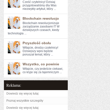
Cześć czytelnicy! Dzisiaj
przygotowaliśmy dla Was
niezwykły artykuł, który ...
Blockchain rewolucjo
Blockchain rewolucjonizuje
zarządzanie zasobami IT W
dzisiejszych ⁢czasach, kiedy
technologia ...
Przyszłość obsłu
Witajcie, ⁤drodzy ​czytelnicy!⁣
Dzisiejszy wpis będzie
poruszał⁤ temat, który ...
Wszystko, co powinie
Witajcie, ⁢czy jesteście​ ciekawi,
co‌ kryje się za tajemniczym ...
Reklama:
Dowiedz się więcej tutaj
Poznaj wszystkie szczegóły
Dowiedz się więcej tutaj