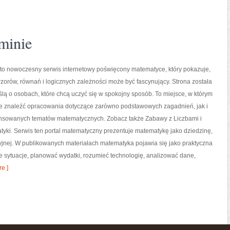
minie
to nowoczesny serwis internetowy poświęcony matematyce, który pokazuje,
 wzorów, równań i logicznych zależności może być fascynujący. Strona została
lą o osobach, które chcą uczyć się w spokojny sposób. To miejsce, w którym
e znaleźć opracowania dotyczące zarówno podstawowych zagadnień, jak i
nsowanych tematów matematycznych. Zobacz także Zabawy z Liczbami i
tyki. Serwis ten portal matematyczny prezentuje matematykę jako dziedzinę,
kcyjnej. W publikowanych materiałach matematyka pojawia się jako praktyczna
 sytuacje, planować wydatki, rozumieć technologię, analizować dane,
e ]