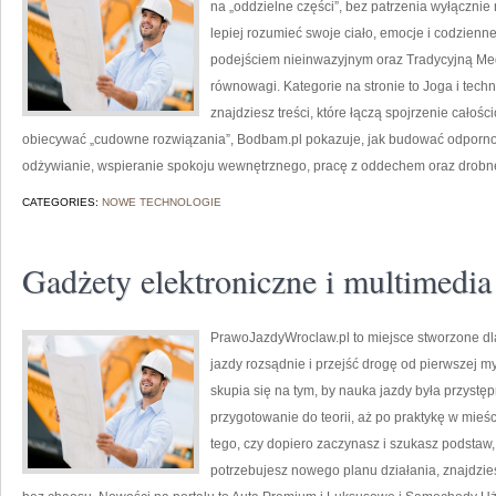
na „oddzielne części”, bez patrzenia wyłącznie 
lepiej rozumieć swoje ciało, emocje i codzienne 
podejściem nieinwazyjnym oraz Tradycyjną Me
równowagi. Kategorie na stronie to Joga i techn
znajdziesz treści, które łączą spojrzenie całoś
obiecywać „cudowne rozwiązania”, Bodbam.pl pokazuje, jak budować odporno
odżywianie, wspieranie spokoju wewnętrznego, pracę z oddechem oraz drobne
CATEGORIES:
NOWE TECHNOLOGIE
Gadżety elektroniczne i multimedia
PrawoJazdyWroclaw.pl to miejsce stworzone dl
jazdy rozsądnie i przejść drogę od pierwszej my
skupia się na tym, by nauka jazdy była przystę
przygotowanie do teorii, aż po praktykę w mieś
tego, czy dopiero zaczynasz i szukasz podstaw,
potrzebujesz nowego planu działania, znajdzie