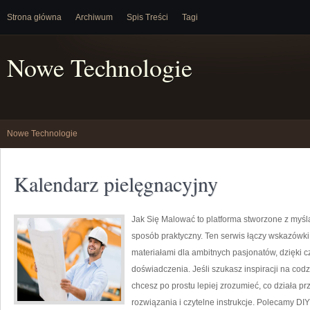
Strona główna
Archiwum
Spis Treści
Tagi
Nowe Technologie
Nowe Technologie
Kalendarz pielęgnacyjny
Jak Się Malować to platforma stworzone z myśl
sposób praktyczny. Ten serwis łączy wskazówki d
materiałami dla ambitnych pasjonatów, dzięki 
doświadczenia. Jeśli szukasz inspiracji na codz
chcesz po prostu lepiej zrozumieć, co działa pr
rozwiązania i czytelne instrukcje. Polecamy DI