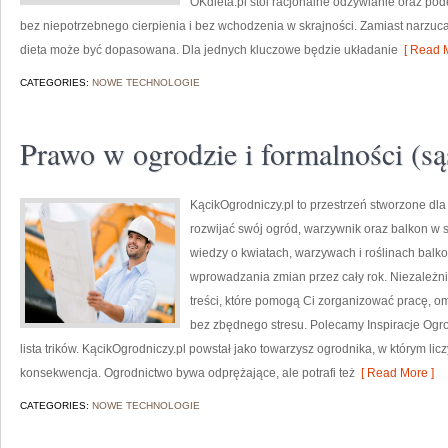
OKdieta.pl stoi racjonalne odżywianie oraz pod
bez niepotrzebnego cierpienia i bez wchodzenia w skrajności. Zamiast narzuca
dieta może być dopasowana. Dla jednych kluczowe będzie układanie
[ Read M
CATEGORIES:
NOWE TECHNOLOGIE
Prawo w ogrodzie i formalności (sąs
KącikOgrodniczy.pl to przestrzeń stworzone dla m
rozwijać swój ogród, warzywnik oraz balkon w 
wiedzy o kwiatach, warzywach i roślinach balk
wprowadzania zmian przez cały rok. Niezależni
treści, które pomogą Ci zorganizować pracę, om
bez zbędnego stresu. Polecamy Inspiracje Ogrod
lista trików. KącikOgrodniczy.pl powstał jako towarzysz ogrodnika, w którym lic
konsekwencja. Ogrodnictwo bywa odprężające, ale potrafi też
[ Read More ]
CATEGORIES:
NOWE TECHNOLOGIE