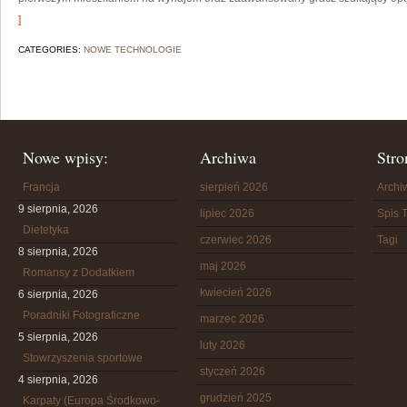
]
CATEGORIES:
NOWE TECHNOLOGIE
Nowe wpisy:
Archiwa
Stro
Francja
sierpień 2026
Arch
9 sierpnia, 2026
lipiec 2026
Spis T
Dietetyka
czerwiec 2026
Tagi
8 sierpnia, 2026
maj 2026
Romansy z Dodatkiem
kwiecień 2026
6 sierpnia, 2026
Poradniki Fotograficzne
marzec 2026
5 sierpnia, 2026
luty 2026
Stowrzyszenia sportowe
styczeń 2026
4 sierpnia, 2026
grudzień 2025
Karpaty (Europa Środkowo-