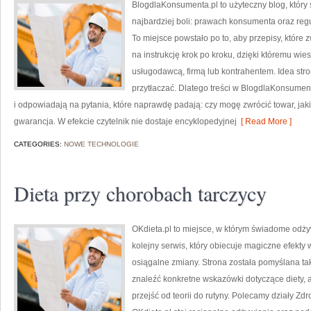
BlogdlaKonsumenta.pl to użyteczny blog, który 
najbardziej boli: prawach konsumenta oraz re
To miejsce powstało po to, aby przepisy, które 
na instrukcję krok po kroku, dzięki któremu wi
usługodawcą, firmą lub kontrahentem. Idea stro
przytłaczać. Dlatego treści w BlogdlaKonsumen
i odpowiadają na pytania, które naprawdę padają: czy mogę zwrócić towar, jak
gwarancja. W efekcie czytelnik nie dostaje encyklopedyjnej
[ Read More ]
CATEGORIES:
NOWE TECHNOLOGIE
Dieta przy chorobach tarczycy
OKdieta.pl to miejsce, w którym świadome odżyw
kolejny serwis, który obiecuje magiczne efekty 
osiągalne zmiany. Strona została pomyślana tak,
znaleźć konkretne wskazówki dotyczące diety, a
przejść od teorii do rutyny. Polecamy działy Zd