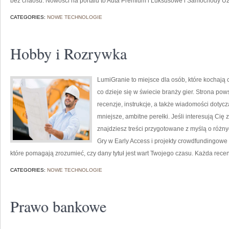
bez chaosu. Nowości na portalu to Auta Premium i Luksusowe i Samochody U
CATEGORIES:
NOWE TECHNOLOGIE
Hobby i Rozrywka
LumiGranie to miejsce dla osób, które kochają 
co dzieje się w świecie branży gier. Strona po
recenzje, instrukcje, a także wiadomości dotycz
mniejsze, ambitne perełki. Jeśli interesują Cię 
znajdziesz treści przygotowane z myślą o różnych
Gry w Early Access i projekty crowdfundingowe 
które pomagają zrozumieć, czy dany tytuł jest wart Twojego czasu. Każda rece
CATEGORIES:
NOWE TECHNOLOGIE
Prawo bankowe