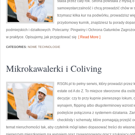
stada przez cały rok. Strona powstała z myślą o
samowystarczalność i chcą prowadzić chów w s
trzymasz kilka kur na podwórku, prowadzisz wi
przydomowy kurnik, znajdziesz tu porady dopa
podmiejskich i działkowych. Polecamy: Pingwiny i Ochrona Gatunków Zagrożo
w praktyce. Opisujemy, jak przygotować się
[ Read More ]
CATEGORIES:
NOWE TECHNOLOGIE
Mikrokawalerki i Coliving
RSGN.pl to pełny serwis, który prowadzi przez 
estate od A do Z. To miejsce stworzone dla os
decyzje: czy to przy kupnie pierwszego lokum, 
wynajem, flipping albo długoterminowy wzrost 
podejście połączona z systemem działania. Zami
checklisty i schematy, które pomagają przejść
temat nieruchomości tak, aby czytelnik mógł łatwo dopasować treści do własnej 
pierwszym mieszkaniem na wynajem oraz zaawansowany gracz szukający optym