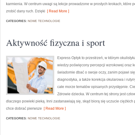
karmienia. W centrum uwagi są lekcje prowadzone w prostych krokach, które pok
zrobić dany ruch. Dzięki
[ Read More ]
CATEGORIES:
NOWE TECHNOLOGIE
Aktywność fizyczna i sport
Express Optyk to przestrzeń, w którym okulisty
wiedzy poświęcony percepcji wzrokowej oraz ko
świadomie dbać o swoje oczy, zanim pojawi się d
diagnostyka, a także korekcja okularowa i rutyn
całe morze tematów opisanych przystępnie. Ciek
Zdrowie dziecka. W centrum tej strony jest czło
dlaczego powieki pieką. Inni zastanawiają się, skąd biorą się uczucie ciężkic
chce dobrać pierwsze
[ Read More ]
CATEGORIES:
NOWE TECHNOLOGIE