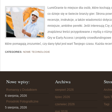
LumiGranie to miejsce dla osób, które kochają 
co dzieje się w świecie branży gier. Strona po
recenzje, instrukcje, a także wiadomości dotycz
mniejsze, ambitne perełki. Jeśli interesują Cię 
znajdziesz treści przygotowane z myślą o różnych
Gry w Early Access i projekty crowdfundingowe 
które pomagają zrozumieć, czy dany tytuł jest wart Twojego czasu. Każda rece
CATEGORIES:
NOWE TECHNOLOGIE
Nowe wpisy:
Archiwa
Stro
Romansy z Dodatkiem
sierpień 2026
Arch
6 sierpnia, 2026
lipiec 2026
Spis T
Poradniki Fotograficzne
czerwiec 2026
Tagi
5 sierpnia, 2026
maj 2026