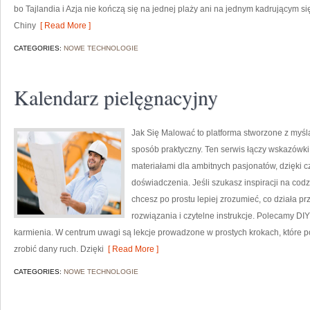
bo Tajlandia i Azja nie kończą się na jednej plaży ani na jednym kadrującym s
Chiny
[ Read More ]
CATEGORIES:
NOWE TECHNOLOGIE
Kalendarz pielęgnacyjny
Jak Się Malować to platforma stworzone z myśl
sposób praktyczny. Ten serwis łączy wskazówki d
materiałami dla ambitnych pasjonatów, dzięki 
doświadczenia. Jeśli szukasz inspiracji na codz
chcesz po prostu lepiej zrozumieć, co działa pr
rozwiązania i czytelne instrukcje. Polecamy DI
karmienia. W centrum uwagi są lekcje prowadzone w prostych krokach, które pok
zrobić dany ruch. Dzięki
[ Read More ]
CATEGORIES:
NOWE TECHNOLOGIE