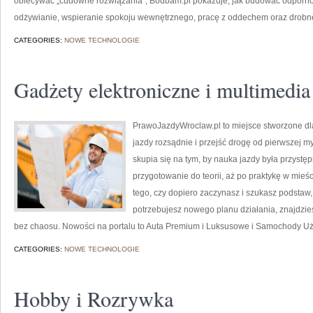
obiecywać „cudowne rozwiązania”, Bodbam.pl pokazuje, jak budować odporno
odżywianie, wspieranie spokoju wewnętrznego, pracę z oddechem oraz drobne
CATEGORIES:
NOWE TECHNOLOGIE
Gadżety elektroniczne i multimedia
PrawoJazdyWroclaw.pl to miejsce stworzone dl
jazdy rozsądnie i przejść drogę od pierwszej my
skupia się na tym, by nauka jazdy była przystę
przygotowanie do teorii, aż po praktykę w mieś
tego, czy dopiero zaczynasz i szukasz podstaw,
potrzebujesz nowego planu działania, znajdzie
bez chaosu. Nowości na portalu to Auta Premium i Luksusowe i Samochody U
CATEGORIES:
NOWE TECHNOLOGIE
Hobby i Rozrywka