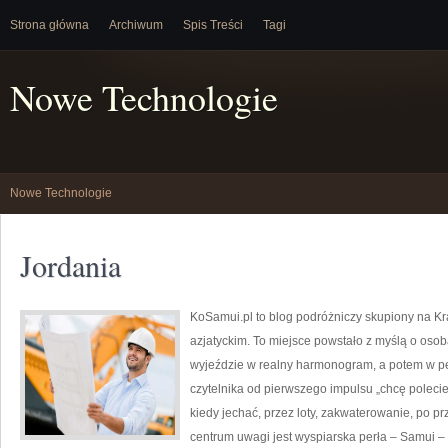
Strona główna
Archiwum
Spis Treści
Tagi
Nowe Technologie
Nowe Technologie
Jordania
KoSamui.pl to blog podróżniczy skupiony na Kra
azjatyckim. To miejsce powstało z myślą o oso
wyjeździe w realny harmonogram, a potem w p
czytelnika od pierwszego impulsu „chcę polecie
kiedy jechać, przez loty, zakwaterowanie, po pr
centrum uwagi jest wyspiarska perła – Samui – 