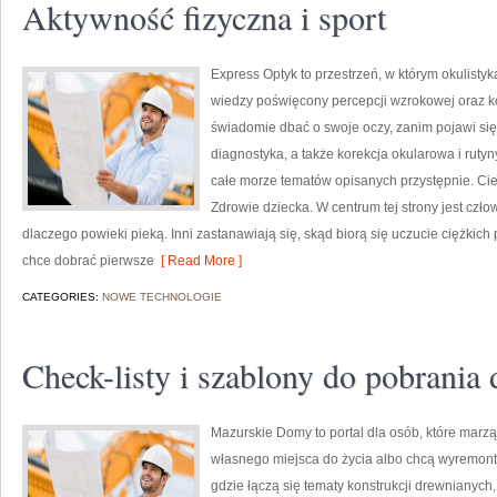
Aktywność fizyczna i sport
Express Optyk to przestrzeń, w którym okulisty
wiedzy poświęcony percepcji wzrokowej oraz ko
świadomie dbać o swoje oczy, zanim pojawi się d
diagnostyka, a także korekcja okularowa i rutyn
całe morze tematów opisanych przystępnie. Ciek
Zdrowie dziecka. W centrum tej strony jest czło
dlaczego powieki pieką. Inni zastanawiają się, skąd biorą się uczucie ciężkic
chce dobrać pierwsze
[ Read More ]
CATEGORIES:
NOWE TECHNOLOGIE
Check-listy i szablony do pobrania
Mazurskie Domy to portal dla osób, które mar
własnego miejsca do życia albo chcą wyremont
gdzie łączą się tematy konstrukcji drewnianych