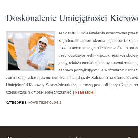
Doskonalenie Umiejętności Kierow
serwis ODTJ Bolesławiec to nowoczesna przestr
zagadnieniom prowadzenia pojazdów, bezpiecz
doskonalenia umiejętności kierowców. To porta
treści dotyczące techniki jazdy, regulacji obo
jazdy, a także mentalnej strony prowadzenia po
osobach początkujących, ale również o osobach
zamierzają systematycznie udoskonalać styl jazdy. Kategorie na stronie to J
Umiejętności Kierowcy. W serwisie udostępniane są poradniki przybliżające rea
czemu czytelnik może lepiej zrozumieć
[ Read More ]
CATEGORIES:
NOWE TECHNOLOGIE