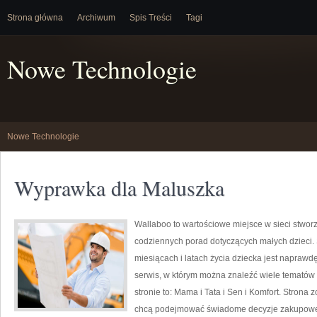
Strona główna
Archiwum
Spis Treści
Tagi
Nowe Technologie
Nowe Technologie
Wyprawka dla Maluszka
Wallaboo to wartościowe miejsce w sieci stworz
codziennych porad dotyczących małych dzieci. 
miesiącach i latach życia dziecka jest napraw
serwis, w którym można znaleźć wiele tematów
stronie to: Mama i Tata i Sen i Komfort. Strona
chcą podejmować świadome decyzje zakupowe i 