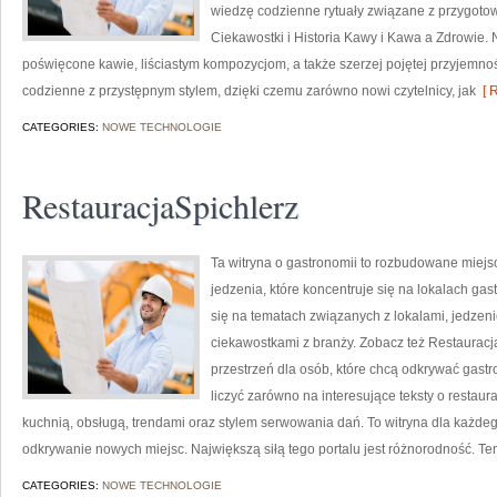
wiedzę codzienne rytuały związane z przygot
Ciekawostki i Historia Kawy i Kawa a Zdrowie. 
poświęcone kawie, liściastym kompozycjom, a także szerzej pojętej przyjemnoś
codzienne z przystępnym stylem, dzięki czemu zarówno nowi czytelnicy, jak
[ R
CATEGORIES:
NOWE TECHNOLOGIE
RestauracjaSpichlerz
Ta witryna o gastronomii to rozbudowane miej
jedzenia, które koncentruje się na lokalach ga
się na tematach związanych z lokalami, jedzeni
ciekawostkami z branży. Zobacz też Restauracja
przestrzeń dla osób, które chcą odkrywać gas
liczyć zarówno na interesujące teksty o restaura
kuchnią, obsługą, trendami oraz stylem serwowania dań. To witryna dla każdego,
odkrywanie nowych miejsc. Największą siłą tego portalu jest różnorodność. T
CATEGORIES:
NOWE TECHNOLOGIE