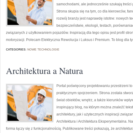
samochodami, ale jednocześnie szukają treści 
Strona skupia się na tym, co dla kierowców, f
rozwój branży jest naprawdę istotne: nowych t
bezpieczeństwie, ekologii, testach, porównani
związanych z użytkowaniem pojazdów. Inspiracją dla tego opisu jest profil stro
motoryzacji. Polecam Elektryczna Rewolucja i Luksus i Premium. To blog dla t
CATEGORIES:
NOWE TECHNOLOGIE
Architektura a Natura
Portal poświęcony projektowaniu przestrzeni to 
praktycznym spojrzeniem. Strona została stwor
świat obiektów, wnętrz, a także kierunków wpły
inspirujący blog, na którym można znaleźć teks
architektury, jak i użytecznych inspiracji zwi
Architektura i Architektura Eksperymentalna. Na 
forma łączy się z funkcjonalnością. Publikowane treści pokazują, że architektu