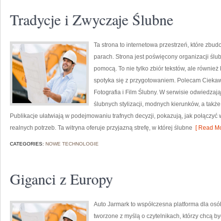
Tradycje i Zwyczaje Ślubne
Ta strona to internetowa przestrzeń, które zbu
parach. Strona jest poświęcony organizacji ślu
pomocą. To nie tylko zbiór tekstów, ale równ
spotyka się z przygotowaniem. Polecam Ciekawo
Fotografia i Film Ślubny. W serwisie odwiedzaj
ślubnych stylizacji, modnych kierunków, a tak
Publikacje ułatwiają w podejmowaniu trafnych decyzji, pokazują, jak połączyć 
realnych potrzeb. Ta witryna oferuje przyjazną strefę, w której ślubne
[ Read Mo
CATEGORIES:
NOWE TECHNOLOGIE
Giganci z Europy
Auto Jarmark to współczesna platforma dla osó
tworzone z myślą o czytelnikach, którzy chcą 