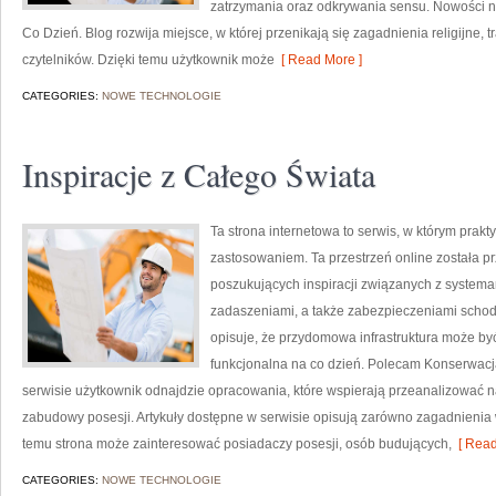
zatrzymania oraz odkrywania sensu. Nowości na s
Co Dzień. Blog rozwija miejsce, w której przenikają się zagadnienia religijne, 
czytelników. Dzięki temu użytkownik może
[ Read More ]
CATEGORIES:
NOWE TECHNOLOGIE
Inspiracje z Całego Świata
Ta strona internetowa to serwis, w którym prak
zastosowaniem. Ta przestrzeń online została 
poszukujących inspiracji związanych z system
zadaszeniami, a także zabezpieczeniami schodó
opisuje, że przydomowa infrastruktura może być
funkcjonalna na co dzień. Polecam Konserwacja
serwisie użytkownik odnajdzie opracowania, które wspierają przeanalizować 
zabudowy posesji. Artykuły dostępne w serwisie opisują zarówno zagadnienia 
temu strona może zainteresować posiadaczy posesji, osób budujących,
[ Read
CATEGORIES:
NOWE TECHNOLOGIE