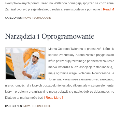
skomplikowanych porad. Treści na Wallaboo pomagają spojrzeć na codzienne
Zamiast tworzyć presję idealnego rodzica, serwis podsuwa pomocne
[ Read Mo
CATEGORIES:
NOWE TECHNOLOGIE
Narzędzia i Oprogramowanie
Marka Ochrona Twierdza to przestrzeń, które s
sposób zrozumiały. Strona została przygotowana
które potrzebują rzetelnego partnera w zakres
marka Twierdza budzi asocjacje z stabilnością, 
mają ogromną wagę. Polecam: Nowoczesne Tec
To serwis, która może zainteresować zarówno p
nieruchomości, dla których porządek nie jest dodatkiem, ale ważnym element
którym problemy organizacyjne mogą pojawić się nagle, dobrze dobrana ochro
Dlatego ta marka może być
[ Read More ]
CATEGORIES:
NOWE TECHNOLOGIE