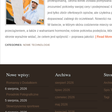
profesjonalną. Strona kliniki została pomyślan
zrozumieć potrzeby swojej cery i podejmować 
jest tylko zbiór ofertowych opisów, ale czytelna p
dopasować zabiegi do oczekiwań. Nowości na str
W świecie, w którym skóra codziennie mierzy s
przeciążeniem, a także z wahaniami hormonów, rośnie potrzeba podejścia, któ
stronie wyraźnie widać, że celem jest spójność – poprawa jakości
[ Read More 
CATEGORIES:
NOWE TECHNOLOGIE
Nowe wpisy:
Archiwa
Stro
Romansy z Dodatkiem
sierpień 2026
Arch
6 sierpnia, 2026
lipiec 2026
Spis T
Poradniki Fotograficzne
czerwiec 2026
Tagi
5 sierpnia, 2026
maj 2026
Stowrzyszenia sportowe
kwiecień 2026