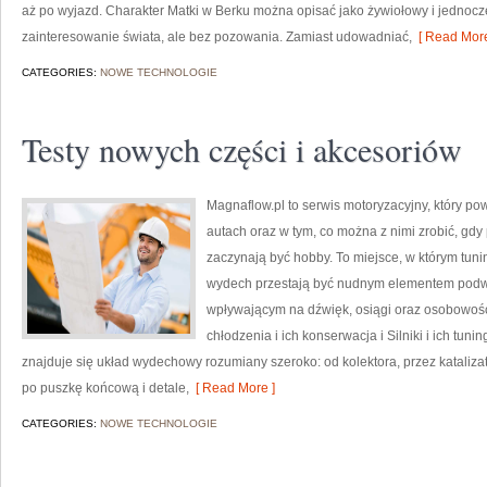
aż po wyjazd. Charakter Matki w Berku można opisać jako żywiołowy i jednocze
zainteresowanie świata, ale bez pozowania. Zamiast udowadniać,
[ Read More
CATEGORIES:
NOWE TECHNOLOGIE
Testy nowych części i akcesoriów
Magnaflow.pl to serwis motoryzacyjny, który p
autach oraz w tym, co można z nimi zrobić, gdy 
zaczynają być hobby. To miejsce, w którym tunin
wydech przestają być nudnym elementem podw
wpływającym na dźwięk, osiągi oraz osobowość
chłodzenia i ich konserwacja i Silniki i ich tu
znajduje się układ wydechowy rozumiany szeroko: od kolektora, przez katalizator
po puszkę końcową i detale,
[ Read More ]
CATEGORIES:
NOWE TECHNOLOGIE