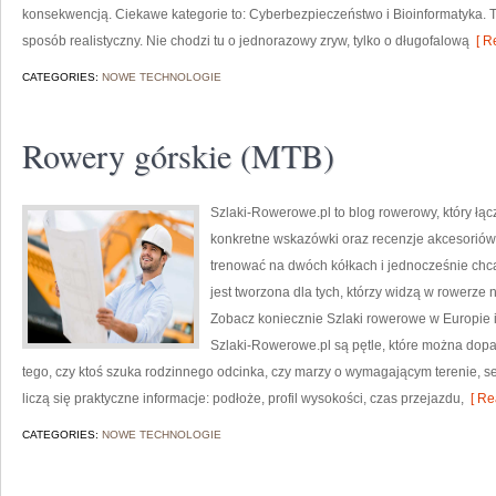
konsekwencją. Ciekawe kategorie to: Cyberbezpieczeństwo i Bioinformatyka. To
sposób realistyczny. Nie chodzi tu o jednorazowy zryw, tylko o długofalową
[ R
CATEGORIES:
NOWE TECHNOLOGIE
Rowery górskie (MTB)
Szlaki-Rowerowe.pl to blog rowerowy, który łą
konkretne wskazówki oraz recenzje akcesoriów. T
trenować na dwóch kółkach i jednocześnie chc
jest tworzona dla tych, którzy widzą w rowerze 
Zobacz koniecznie Szlaki rowerowe w Europie
Szlaki-Rowerowe.pl są pętle, które można dop
tego, czy ktoś szuka rodzinnego odcinka, czy marzy o wymagającym terenie, s
liczą się praktyczne informacje: podłoże, profil wysokości, czas przejazdu,
[ Re
CATEGORIES:
NOWE TECHNOLOGIE