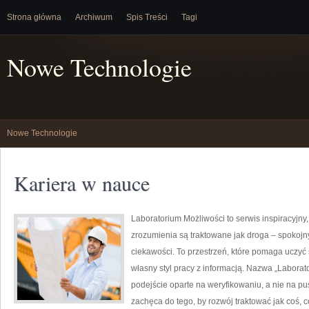
Strona główna
Archiwum
Spis Treści
Tagi
Nowe Technologie
Nowe Technologie
Kariera w nauce
Laboratorium Możliwości to serwis inspiracyjny
zrozumienia są traktowane jak droga – spokojn
ciekawości. To przestrzeń, które pomaga uczyć
własny styl pracy z informacją. Nazwa „Laborat
podejście oparte na weryfikowaniu, a nie na p
zachęca do tego, by rozwój traktować jak coś, 