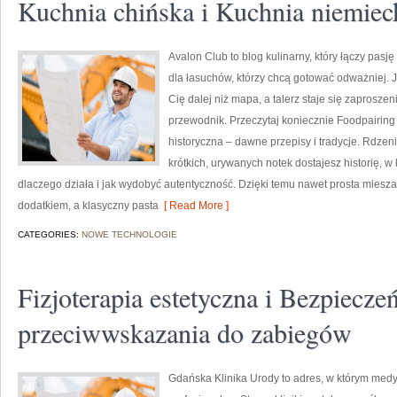
Kuchnia chińska i Kuchnia niemiec
Avalon Club to blog kulinarny, który łączy pasj
dla łasuchów, którzy chcą gotować odważniej. 
Cię dalej niż mapa, a talerz staje się zaprosz
przewodnik. Przeczytaj koniecznie Foodpairin
historyczna – dawne przepisy i tradycje. Rdzen
krótkich, urywanych notek dostajesz historię, w
dlaczego działa i jak wydobyć autentyczność. Dzięki temu nawet prosta miesz
dodatkiem, a klasyczny pasta
[ Read More ]
CATEGORIES:
NOWE TECHNOLOGIE
Fizjoterapia estetyczna i Bezpiecze
przeciwwskazania do zabiegów
Gdańska Klinika Urody to adres, w którym medy