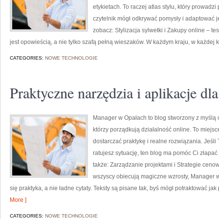
etykietach. To raczej atlas stylu, który prowadzi 
czytelnik mógł odkrywać pomysły i adaptować j
zobacz: Stylizacja sylwetki i Zakupy online – t
jest opowieścią, a nie tylko szafą pełną wieszaków. W każdym kraju, w każdej k
CATEGORIES:
NOWE TECHNOLOGIE
Praktyczne narzędzia i aplikacje d
Manager w Opałach to blog stworzony z myślą 
którzy porządkują działalność online. To miejsc
dostarczać praktykę i realne rozwiązania. Jeśli 
ratujesz sytuację, ten blog ma pomóc Ci złapa
także: Zarządzanie projektami i Strategie cenow
wszyscy obiecują magiczne wzrosty, Manager w
się praktyka, a nie ładne cytaty. Teksty są pisane tak, byś mógł potraktować j
More ]
CATEGORIES:
NOWE TECHNOLOGIE