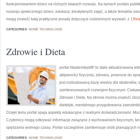
funkcjonowaniem dzieci na różnych etapach rozwoju. Na łamach portalu publ
rozwoju społecznego dzieci, edukacji, kreatywnych zajęć, a także tematów zwi
mogą znaleźć tutaj praktyczne porady dotyczące codziennych wyzwań, z
[ Rea
CATEGORIES:
NOWE TECHNOLOGIE
Zdrowie i Dieta
portal AkademikaWF to stale aktualizowana wit
aktywności fizycznej, zdrowiu, powrocie do sp
jest rozbudowaną bazę wiedzy dla studentów, s
zainteresowanych rozwojem fizycznym. Ciekawe k
Zdrowie i Dieta. Na stronie można znaleźć obs
dietetyki, mentalnego przygotowania zawodników
Dzięki temu portal spaja aspekty edukacyjne z realnymi doświadczeniami. Moc
Czytelnicy mogą odkrywać informacje związane z wychowaniem fizycznym, tera
spędzania wolnego czasu. Portal szczególnie zainteresuje osób planujących n
CATEGORIES:
NOWE TECHNOLOGIE