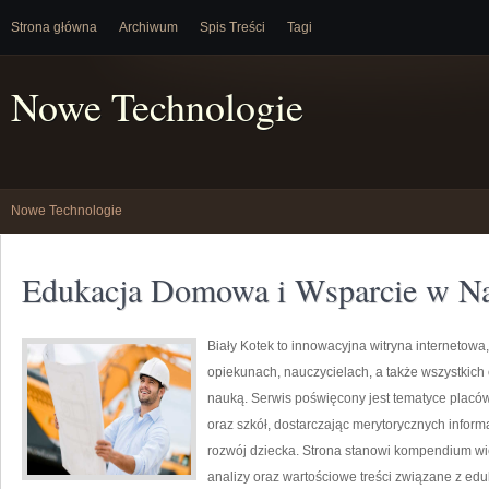
Strona główna
Archiwum
Spis Treści
Tagi
Nowe Technologie
Nowe Technologie
Edukacja Domowa i Wsparcie w N
Biały Kotek to innowacyjna witryna internetowa
opiekunach, nauczycielach, a także wszystki
nauką. Serwis poświęcony jest tematyce placó
oraz szkół, dostarczając merytorycznych inform
rozwój dziecka. Strona stanowi kompendium wie
analizy oraz wartościowe treści związane z e