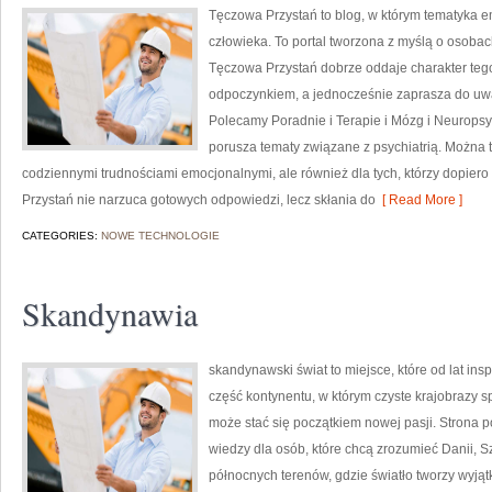
Tęczowa Przystań to blog, w którym tematyka e
człowieka. To portal tworzona z myślą o osoba
Tęczowa Przystań dobrze oddaje charakter tego
odpoczynkiem, a jednocześnie zaprasza do uważ
Polecamy Poradnie i Terapie i Mózg i Neuropsy
porusza tematy związane z psychiatrią. Można tu
codziennymi trudnościami emocjonalnymi, ale również dla tych, którzy dopier
Przystań nie narzuca gotowych odpowiedzi, lecz skłania do
[ Read More ]
CATEGORIES:
NOWE TECHNOLOGIE
Skandynawia
skandynawski świat to miejsce, które od lat in
część kontynentu, w którym czyste krajobrazy 
może stać się początkiem nowej pasji. Strona p
wiedzy dla osób, które chcą zrozumieć Danii, Szw
północnych terenów, gdzie światło tworzy wyjąt