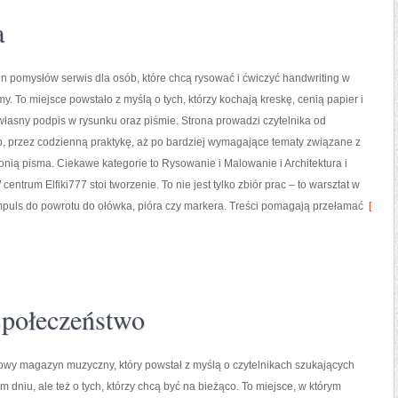
a
łen pomysłów serwis dla osób, które chcą rysować i ćwiczyć handwriting w
. To miejsce powstało z myślą o tych, którzy kochają kreskę, cenią papier i
łasny podpis w rysunku oraz piśmie. Strona prowadzi czytelnika od
, przez codzienną praktykę, aż po bardziej wymagające tematy związane z
nią pisma. Ciekawe kategorie to Rysowanie i Malowanie i Architektura i
entrum Elfiki777 stoi tworzenie. To nie jest tylko zbiór prac – to warsztat w
mpuls do powrotu do ołówka, pióra czy markera. Treści pomagają przełamać
[
Społeczeństwo
tylowy magazyn muzyczny, który powstał z myślą o czytelnikach szukających
m dniu, ale też o tych, którzy chcą być na bieżąco. To miejsce, w którym