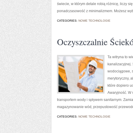
świecie, w którym detale robią różnicę, liczy s
ponadczasowość z minimalizmem. Możesz wybrać 
CATEGORIES:
NOWE TECHNOLOGIE
Oczyszczalnie Ściek
Ta witryna to w
kanalizacyjnej. 
wodociągowe, s
merytoryczny, a
które dopiero u
Awaryjność. W s
transportem wody i spływem sanitarnym. Zamiast
magazynowanie wód, przepustowość przewodów, a
CATEGORIES:
NOWE TECHNOLOGIE