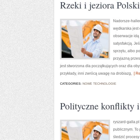
Rzeki i jeziora Polski
Nadorsze-haller
wędkarska jest
obserwacje idą 
satysfakcją. J
sprzętu, albo po
przyjazną przes
jest stworzona dla początkujących oraz dla oby
przykłady, inni zwrócą uwagę na drobiazg,
[ Re
CATEGORIES:
NOWE TECHNOLOGIE
Polityczne konflikty 
ryszard-galla.p
publicznym. To 
śledzić proces