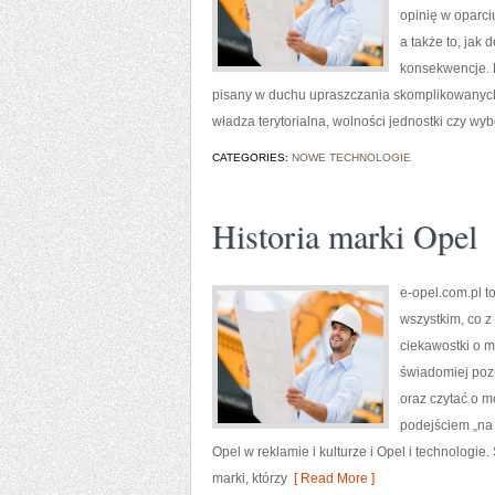
opinię w oparci
a także to, jak
konsekwencje. N
pisany w duchu upraszczania skomplikowanych t
władza terytorialna, wolności jednostki czy wybo
CATEGORIES:
NOWE TECHNOLOGIE
Historia marki Opel
e-opel.com.pl t
wszystkim, co z
ciekawostki o m
świadomiej poz
oraz czytać o m
podejściem „na c
Opel w reklamie i kulturze i Opel i technologie
marki, którzy
[ Read More ]