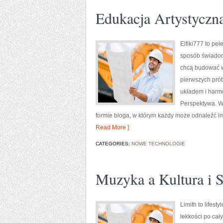
Edukacja Artystyczn
Elfiki777 to pe
sposób świadomy
chcą budować w
pierwszych prób
układem i harmo
Perspektywa. W c
formie bloga, w którym każdy może odnaleźć i
Read More ]
CATEGORIES:
NOWE TECHNOLOGIE
Muzyka a Kultura i 
Limith to lifes
lekkości po cały