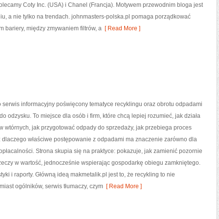
olecamy Coty Inc. (USA) i Chanel (Francja). Motywem przewodnim bloga jest
iu, a nie tylko na trendach. johnmasters-polska.pl pomaga porządkować
 bariery, między zmywaniem filtrów, a
[ Read More ]
o serwis informacyjny poświęcony tematyce recyklingu oraz obrotu odpadami
o odzysku. To miejsce dla osób i firm, które chcą lepiej rozumieć, jak działa
w wtórnych, jak przygotować odpady do sprzedaży, jak przebiega proces
z dlaczego właściwe postępowanie z odpadami ma znaczenie zarówno dla
a opłacalności. Strona skupia się na praktyce: pokazuje, jak zamienić pozornie
zeczy w wartość, jednocześnie wspierając gospodarkę obiegu zamkniętego.
tyki i raporty. Główną ideą makmetalik.pl jest to, że recykling to nie
amiast ogólników, serwis tłumaczy, czym
[ Read More ]