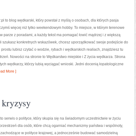
.pl to blog wędkarski, który powstał z myślą o osobach, dla których pasja
 czymś więcej niż tylko weekendowym hobby. To miejsce, w którym terenowe
w parze z poradami, a każdy tekst ma pomagać łowić mądrzej i z większą
eśli szukasz konkretnych wskazówek, chcesz uporządkować swoje podejście do
 prostu lubisz czytać o wodzie, rybach i wędkarskich realiach, znajdziesz tu
trzeń. Nowości na stronie to Wędkarstwo miejskie i Z życia wędkarza. Strona
tych wędkarzy, którzy lubią wyciągać wnioski. Jedni docenią łopatologiczne
ad More ]
i kryzysy
l to serwis o polityce, który skupia się na świadomym uczestnictwie w życiu
przestrzeń dla osób, które chcą ogarniać mechanizmy państwa i wspólnoty,
y zachodzące w polityce krajowej, a jednocześnie budować samodzielną