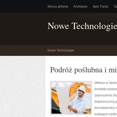
Strona główna
Archiwum
Spis Treści
Ta
Nowe Technologi
Nowe Technologie
Podróż poślubna i m
Witamy w studio
kontaktu wysłan
zaproszenia ślu
dopieszczoną pa
konsekwentny mo
budujące nastró