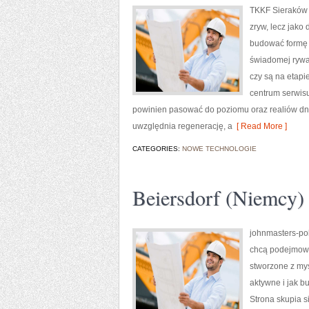
TKKF Sieraków t
zryw, lecz jako
budować formę k
świadomej rywali
czy są na etapi
centrum serwisu 
powinien pasować do poziomu oraz realiów dn
uwzględnia regenerację, a
[ Read More ]
CATEGORIES:
NOWE TECHNOLOGIE
Beiersdorf (Niemcy)
johnmasters-pol
chcą podejmowa
stworzone z myśl
aktywne i jak 
Strona skupia si