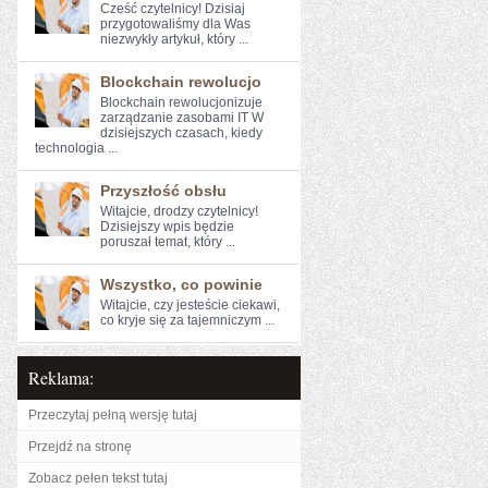
Cześć czytelnicy! Dzisiaj
przygotowaliśmy dla Was
niezwykły artykuł, który ...
Blockchain rewolucjo
Blockchain rewolucjonizuje
zarządzanie zasobami IT W
dzisiejszych ⁢czasach, kiedy
technologia ...
Przyszłość obsłu
Witajcie, ⁤drodzy ​czytelnicy!⁣
Dzisiejszy wpis będzie
poruszał⁤ temat, który ...
Wszystko, co powinie
Witajcie, ⁢czy jesteście​ ciekawi,
co‌ kryje się za tajemniczym ...
Reklama:
Przeczytaj pełną wersję tutaj
Przejdź na stronę
Zobacz pełen tekst tutaj