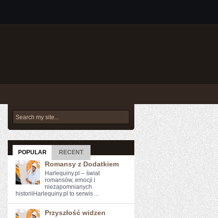
POPULAR
RECENT
Romansy z Dodatkiem
Harlequiny.pl – świat
romansów, emocji i
niezapomnianych
historiiHarlequiny.pl to serwis ...
Przyszłość widzen