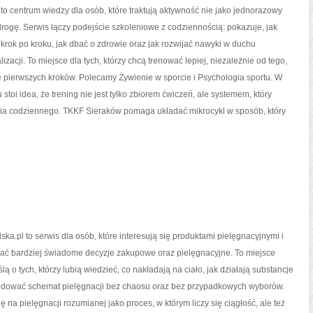
o centrum wiedzy dla osób, które traktują aktywność nie jako jednorazowy
 drogę. Serwis łączy podejście szkoleniowe z codziennością: pokazuje, jak
rok po kroku, jak dbać o zdrowie oraz jak rozwijać nawyki w duchu
zacji. To miejsce dla tych, którzy chcą trenować lepiej, niezależnie od tego,
e pierwszych kroków. Polecamy Żywienie w sporcie i Psychologia sportu. W
stoi idea, że trening nie jest tylko zbiorem ćwiczeń, ale systemem, który
ia codziennego. TKKF Sieraków pomaga układać mikrocykl w sposób, który
ska.pl to serwis dla osób, które interesują się produktami pielęgnacyjnymi i
ć bardziej świadome decyzje zakupowe oraz pielęgnacyjne. To miejsce
ą o tych, którzy lubią wiedzieć, co nakładają na ciało, jak działają substancje
budować schemat pielęgnacji bez chaosu oraz bez przypadkowych wyborów.
ę na pielęgnacji rozumianej jako proces, w którym liczy się ciągłość, ale też