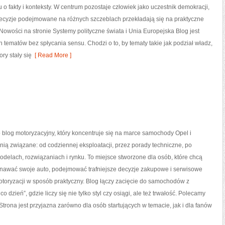
u o fakty i konteksty. W centrum pozostaje człowiek jako uczestnik demokracji,
 decyzje podejmowane na różnych szczeblach przekładają się na praktyczne
owości na stronie Systemy polityczne świata i Unia Europejska Blog jest
ematów bez spłycania sensu. Chodzi o to, by tematy takie jak podział władz,
ry stały się
[ Read More ]
o blog motoryzacyjny, który koncentruje się na marce samochody Opel i
 nią związane: od codziennej eksploatacji, przez porady techniczne, po
odelach, rozwiązaniach i rynku. To miejsce stworzone dla osób, które chcą
nawać swoje auto, podejmować trafniejsze decyzje zakupowe i serwisowe
otoryzacji w sposób praktyczny. Blog łączy zacięcie do samochodów z
o dzień”, gdzie liczy się nie tylko styl czy osiągi, ale też trwałość. Polecamy
. Strona jest przyjazna zarówno dla osób startujących w temacie, jak i dla fanów