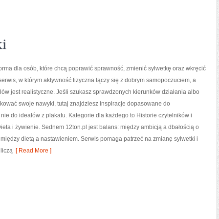
i
tforma dla osób, które chcą poprawić sprawność, zmienić sylwetkę oraz wkręcić
 serwis, w którym aktywność fizyczna łączy się z dobrym samopoczuciem, a
lów jest realistyczne. Jeśli szukasz sprawdzonych kierunków działania albo
kować swoje nawyki, tutaj znajdziesz inspiracje dopasowane do
 nie do ideałów z plakatu. Kategorie dla każdego to Historie czytelników i
ieta i żywienie. Sednem 12ton.pl jest balans: między ambicją a dbałością o
 między dietą a nastawieniem. Serwis pomaga patrzeć na zmianę sylwetki i
liczą
[ Read More ]