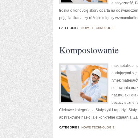
elastyczność. P
troska o kondycję skóry oparta na doświadczen
pojęcia, tłumaczy różnice między wzmacnianiem
CATEGORIES:
NOWE TECHNOLOGIE
Kompostowanie
makmetalik.pl t
nadającymi się d
rynek materiałó
sortowania ora
natury, jak i dl
bezużyteczne r
Ciekawe kategorie to Statystyki i raporty i Statys
abstrakcyjne hasło, ale konkretne działania. Z
CATEGORIES:
NOWE TECHNOLOGIE