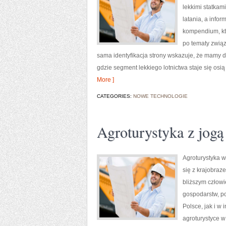
lekkimi statkam
latania, a info
kompendium, któ
po tematy związ
sama identyfikacja strony wskazuje, że mamy d
gdzie segment lekkiego lotnictwa staje się osi
More ]
CATEGORIES:
NOWE TECHNOLOGIE
Agroturystyka z jogą 
Agroturystyka w
się z krajobraz
bliższym człowi
gospodarstw, p
Polsce, jak i w
agroturystyce w