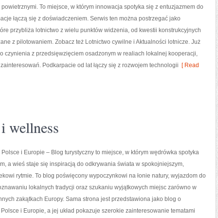
i powietrznymi. To miejsce, w którym innowacja spotyka się z entuzjazmem do
rmacje łączą się z doświadczeniem. Serwis ten można postrzegać jako
re przybliża lotnictwo z wielu punktów widzenia, od kwestii konstrukcyjnych
ane z pilotowaniem. Zobacz też Lotnictwo cywilne i Aktualności lotnicze. Już
o czynienia z przedsięwzięciem osadzonym w realiach lokalnej kooperacji,
ą zainteresowań. Podkarpacie od lat łączy się z rozwojem technologii
[ Read
i wellness
 Polsce i Europie – Blog turystyczny to miejsce, w którym wędrówka spotyka
em, a wieś staje się inspiracją do odkrywania świata w spokojniejszym,
ekowi rytmie. To blog poświęcony wypoczynkowi na łonie natury, wyjazdom do
oznawaniu lokalnych tradycji oraz szukaniu wyjątkowych miejsc zarówno w
 innych zakątkach Europy. Sama strona jest przedstawiona jako blog o
 Polsce i Europie, a jej układ pokazuje szerokie zainteresowanie tematami