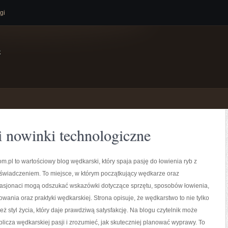
gi
e
 i nowinki technologiczne
.pl to wartościowy blog wędkarski, który spaja pasję do łowienia ryb z
świadczeniem. To miejsce, w którym początkujący wędkarze oraz
asjonaci mogą odszukać wskazówki dotyczące sprzętu, sposobów łowienia,
wania oraz praktyki wędkarskiej. Strona opisuje, że wędkarstwo to nie tylko
ież styl życia, który daje prawdziwą satysfakcję. Na blogu czytelnik może
licza wędkarskiej pasji i zrozumieć, jak skuteczniej planować wyprawy. To