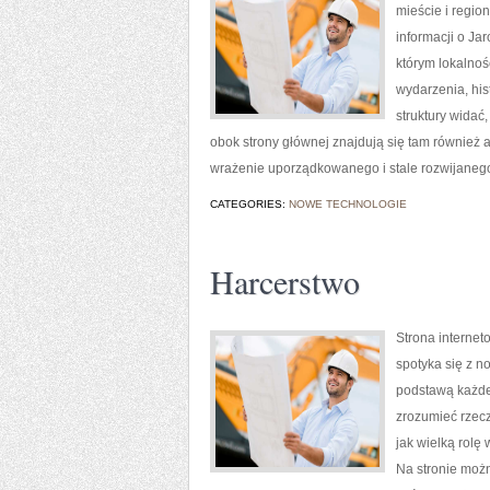
mieście i region
informacji o Jar
którym lokalnoś
wydarzenia, hi
struktury widać
obok strony głównej znajdują się tam również a
wrażenie uporządkowanego i stale rozwijaneg
CATEGORIES:
NOWE TECHNOLOGIE
Harcerstwo
Strona internet
spotyka się z n
podstawą każdeg
zrozumieć rzecz
jak wielką rolę
Na stronie możn