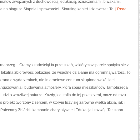
 tematów związanych z duchowością, edukacją, oznaczeniami, biwakami,
 na blogu to Stopnie i sprawności i Skauting kobiet i dziewcząt. To
[ Read
obrzeg – Gramy z radością! to przestrzeń, w którym wsparcie spotyka się z
 lokalna zbiorowość pokazuje, że wspólne działanie ma ogromną wartość. To
 strona o wydarzeniach, ale internetowe centrum skupione wokół idei
ngażowania i budowania atmosfery, która spaja mieszkańców Tarnobrzega
ludzi o wrażliwej naturze. Każdy, kto trafia do tej przestrzeni, może od razu
to projekt tworzony z sercem, w którym liczy się zarówno wielka akcja, jak i
Polecamy Zbiórki i kampanie charytatywne i Edukacja i rozwój. Ta strona