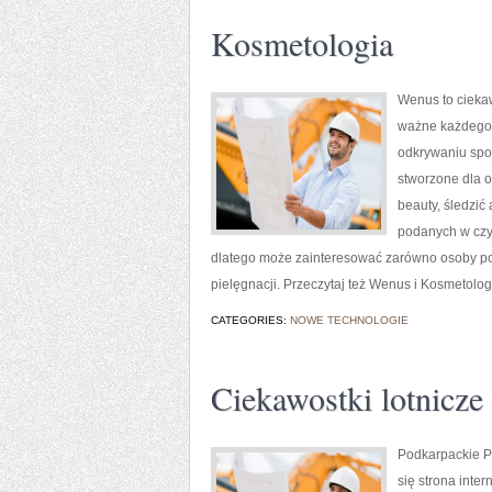
Kosmetologia
Wenus to ciekaw
ważne każdego d
odkrywaniu spos
stworzone dla o
beauty, śledzić
podanych w czyt
dlatego może zainteresować zarówno osoby pocz
pielęgnacji. Przeczytaj też Wenus i Kosmetolog
CATEGORIES:
NOWE TECHNOLOGIE
Ciekawostki lotnicze
Podkarpackie Po
się strona inte