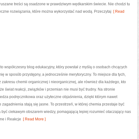
oruszane treści są osadzone w prawdziwym wędkarskim świecie. Nie chodzi tu
tyczne rozwiązania, które można wykorzystać nad wodą. Przeczytaj
[ Read
to współczesny blog edukacyjny, który powstał z myślą o osobach chcących
 w sposób przystępny, a jednocześnie merytoryczny. To miejsce dla tych,
 z zakresu chemii organicznej i nieorganicznej, ale również dla każdego, kto
że świat reakcji, związków i przemian nie musi być trudny. Na stronie
iedza podręcznikowa oraz użyteczne objaśnienia, dzięki którym nawet
e zagadnienia stają się jasne. To przestrzeń, w której chemia przestaje być
yna być ciekawym obszarem wiedzy, pomagającą lepiej rozumieć otaczający nas
zne i Reakcje
[ Read More ]