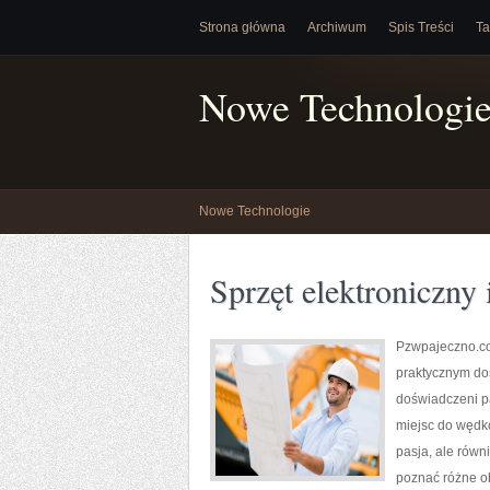
Strona główna
Archiwum
Spis Treści
Ta
Nowe Technologi
Nowe Technologie
Sprzęt elektroniczny
Pzwpajeczno.com
praktycznym do
doświadczeni p
miejsc do wędko
pasja, ale równ
poznać różne ob