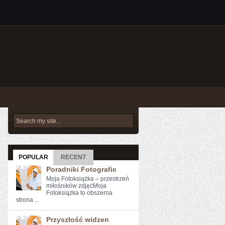
POPULAR
RECENT
Poradniki Fotografic
Moja Fotoksiążka – przestrzeń
miłośników zdjęćMoja
Fotoksiążka to obszerna
strona ...
Przyszłość widzen