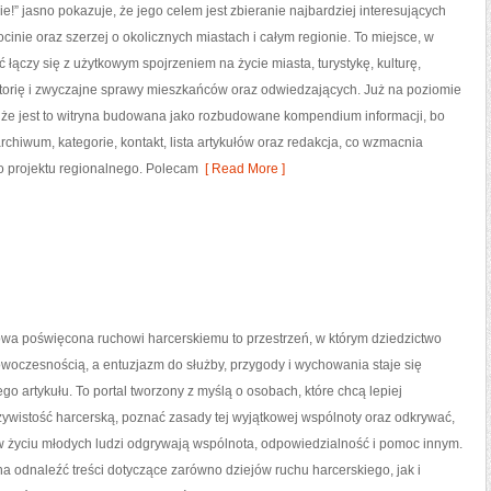
ie!” jasno pokazuje, że jego celem jest zbieranie najbardziej interesujących
ocinie oraz szerzej o okolicznych miastach i całym regionie. To miejsce, w
ć łączy się z użytkowym spojrzeniem na życie miasta, turystykę, kulturę,
storię i zwyczajne sprawy mieszkańców oraz odwiedzających. Już na poziomie
, że jest to witryna budowana jako rozbudowane kompendium informacji, bo
rchiwum, kategorie, kontakt, lista artykułów oraz redakcja, co wzmacnia
o projektu regionalnego. Polecam
[ Read More ]
owa poświęcona ruchowi harcerskiemu to przestrzeń, w którym dziedzictwo
owoczesnością, a entuzjazm do służby, przygody i wychowania staje się
o artykułu. To portal tworzony z myślą o osobach, które chcą lepiej
ywistość harcerską, poznać zasady tej wyjątkowej wspólnoty oraz odkrywać,
 w życiu młodych ludzi odgrywają wspólnota, odpowiedzialność i pomoc innym.
a odnaleźć treści dotyczące zarówno dziejów ruchu harcerskiego, jak i