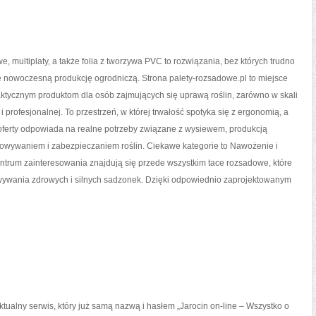
e, multiplaty, a także folia z tworzywa PVC to rozwiązania, bez których trudno
e nowoczesną produkcję ogrodniczą. Strona palety-rozsadowe.pl to miejsce
ktycznym produktom dla osób zajmujących się uprawą roślin, zarówno w skali
 i profesjonalnej. To przestrzeń, w której trwałość spotyka się z ergonomią, a
oferty odpowiada na realne potrzeby związane z wysiewem, produkcją
howywaniem i zabezpieczaniem roślin. Ciekawe kategorie to Nawożenie i
ntrum zainteresowania znajdują się przede wszystkim tace rozsadowe, które
wywania zdrowych i silnych sadzonek. Dzięki odpowiednio zaprojektowanym
 aktualny serwis, który już samą nazwą i hasłem „Jarocin on-line – Wszystko o