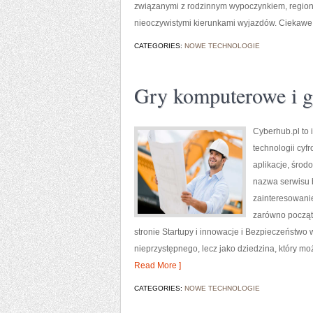
związanymi z rodzinnym wypoczynkiem, regiona
nieoczywistymi kierunkami wyjazdów. Ciekawe ka
CATEGORIES:
NOWE TECHNOLOGIE
Gry komputerowe i 
Cyberhub.pl to 
technologii cyf
aplikacje, środ
nazwa serwisu b
zainteresowani
zarówno początk
stronie Startupy i innowacje i Bezpieczeństwo 
nieprzystępnego, lecz jako dziedzina, który mo
Read More ]
CATEGORIES:
NOWE TECHNOLOGIE