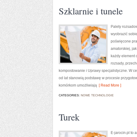
Szklarnie i tunele
Palety rozsadow
wyobrazić sobi
poświęcone pra
amatorskiej, jak
każdy element 
rozsady, przec
kompostowanie i Uprawy specjalistyczne. W ce
od lat stanowią podstawę w procesie przygoto
komórkom umożliwiają
[ Read More ]
CATEGORIES:
NOWE TECHNOLOGIE
Turek
E-jarocin.pl to