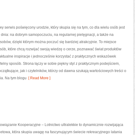
y serwis poświęcony urodzie, który skupia się na tym, co dla wielu osób jest
nia: na dobrym samopoczuciu, na regularnej pielęgnacji, a także na
obów, dzięki którym można poczuć się bardziej atrakcyjnie. To miejsce
sób, które chcą rozwijać swoją wiedzę o cerze, poznawać świat produktów
 aktualne inspiracje i jednocześnie korzystać z praktycznych wskazówek
elny sposób. Strona łączy w sobie piękny styl z praktycznym podejściem,
ątkujące, jak i czytelników, którzy od dawna szukają wartościowych treści o
ia. Na tym blogu
[ Read More ]
wiązanie Kooperacyjne – Lotnictwo ultralekkie to dynamicznie rozwijająca
rnetowa, która skupia uwagę na fascynującym świecie rekreacyjnego latania