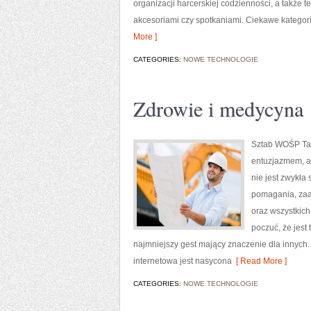
organizacji harcerskiej codzienności, a także
akcesoriami czy spotkaniami. Ciekawe kategorie
More ]
CATEGORIES:
NOWE TECHNOLOGIE
Zdrowie i medycyna
Sztab WOŚP Tarn
entuzjazmem, a
nie jest zwykła
pomagania, zaa
oraz wszystkich 
poczuć, że jest 
najmniejszy gest mający znaczenie dla innych. 
internetowa jest nasycona
[ Read More ]
CATEGORIES:
NOWE TECHNOLOGIE