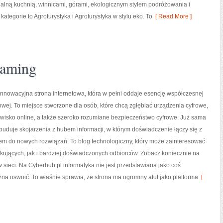
lną kuchnią, winnicami, górami, ekologicznym stylem podróżowania i
tegorie to Agroturystyka i Agroturystyka w stylu eko. To
[ Read More ]
gaming
innowacyjna strona internetowa, która w pełni oddaje esencję współczesnej
rowej. To miejsce stworzone dla osób, które chcą zgłębiać urządzenia cyfrowe,
owisko online, a także szeroko rozumiane bezpieczeństwo cyfrowe. Już sama
uduje skojarzenia z hubem informacji, w którym doświadczenie łączy się z
em do nowych rozwiązań. To blog technologiczny, który może zainteresować
ujących, jak i bardziej doświadczonych odbiorców. Zobacz koniecznie na
w sieci. Na Cyberhub.pl informatyka nie jest przedstawiana jako coś
żna oswoić. To właśnie sprawia, że strona ma ogromny atut jako platforma
[