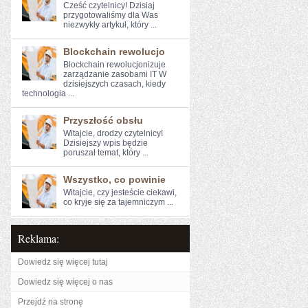
Cześć czytelnicy! Dzisiaj
przygotowaliśmy dla Was
niezwykły artykuł, który ...
Blockchain rewolucjo
Blockchain rewolucjonizuje
zarządzanie zasobami IT W
dzisiejszych ⁢czasach, kiedy
technologia ...
Przyszłość obsłu
Witajcie, ⁤drodzy ​czytelnicy!⁣
Dzisiejszy wpis będzie
poruszał⁤ temat, który ...
Wszystko, co powinie
Witajcie, ⁢czy jesteście​ ciekawi,
co‌ kryje się za tajemniczym ...
Reklama:
Dowiedz się więcej tutaj
Dowiedz się więcej o nas
Przejdź na stronę