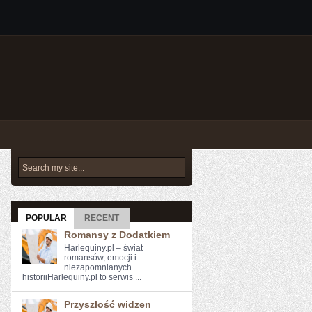
POPULAR
RECENT
Romansy z Dodatkiem
Harlequiny.pl – świat
romansów, emocji i
niezapomnianych
historiiHarlequiny.pl to serwis ...
Przyszłość widzen