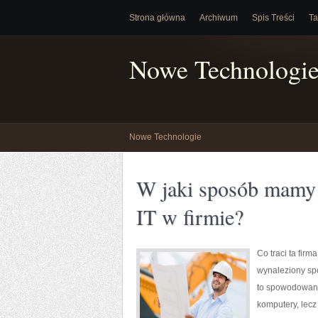
Strona główna
Archiwum
Spis Treści
Ta
Nowe Technologi
Nowe Technologie
W jaki sposób mamy o
IT w firmie?
Co traci ta firm
wynaleziony spo
to spowodowane 
komputery, lec