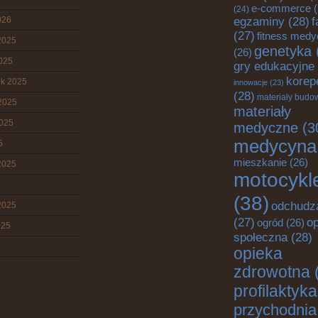
e-commerce
(
(24)
egzaminy
(28)
026
f
(27)
fitness med
2025
genetyka
(26)
2025
gry edukacyjne
korep
ik 2025
innowacje
(23)
(28)
materiały budo
2025
materiały
2025
medyczne
(3
medycyna
5
mieszkanie
(26)
2025
motocykl
(38)
odchudz
2025
o
(27)
ogród
(26)
025
społeczna
(28)
opieka
zdrowotna
profilaktyka
przychodnia