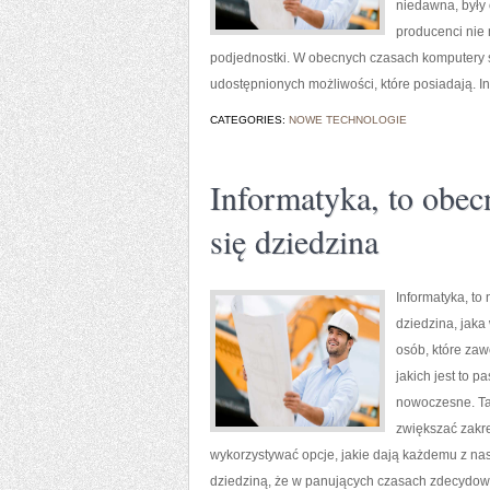
niedawna, były
producenci nie 
podjednostki. W obecnych czasach komputery są 
udostępnionych możliwości, które posiadają. In
CATEGORIES:
NOWE TECHNOLOGIE
Informatyka, to obec
się dziedzina
Informatyka, to
dziedzina, jaka
osób, które zaw
jakich jest to 
nowoczesne. Tak
zwiększać zakre
wykorzystywać opcje, jakie dają każdemu z nas
dziedziną, że w panujących czasach zdecydow