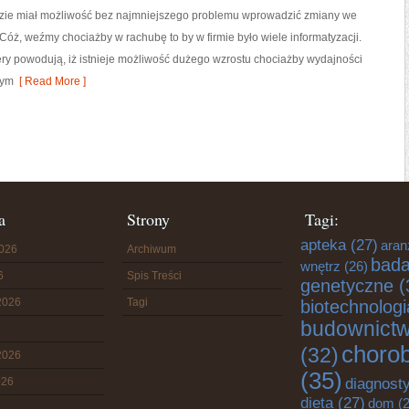
dzie miał możliwość bez najmniejszego problemu wprowadzić zmiany we
 Cóż, weźmy chociażby w rachubę to by w firmie było wiele informatyzacji.
ry powodują, iż istnieje możliwość dużego wzrostu chociażby wydajności
tym
[ Read More ]
a
Strony
Tagi:
apteka
(27)
aran
2026
Archiwum
bada
wnętrz
(26)
6
Spis Treści
genetyczne
(
2026
Tagi
biotechnologi
budownict
choro
(32)
2026
(35)
diagnost
026
dieta
(27)
dom
(2