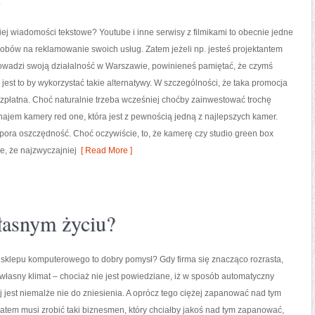
iej wiadomości tekstowe? Youtube i inne serwisy z filmikami to obecnie jedne
obów na reklamowanie swoich usług. Zatem jeżeli np. jesteś projektantem
rowadzi swoją działalność w Warszawie, powinieneś pamiętać, że czymś
 jest to by wykorzystać takie alternatywy. W szczególności, że taka promocja
ezpłatna. Choć naturalnie trzeba wcześniej choćby zainwestować trochę
ajem kamery red one, która jest z pewnością jedną z najlepszych kamer.
spora oszczędność. Choć oczywiście, to, że kamerę czy studio green box
e, że najzwyczajniej
[ Read More ]
łasnym życiu?
 sklepu komputerowego to dobry pomysł? Gdy firma się znacząco rozrasta,
 własny klimat – chociaż nie jest powiedziane, iż w sposób automatyczny
j jest niemalże nie do zniesienia. A oprócz tego ciężej zapanować nad tym
atem musi zrobić taki biznesmen, który chciałby jakoś nad tym zapanować,