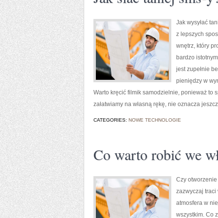
Jak wysyłać tan
z lepszych spos
wnętrz, który p
bardzo istotnym
jest zupełnie b
pieniędzy w wyn
Warto kręcić filmik samodzielnie, ponieważ to 
załatwiamy na własną rękę, nie oznacza jeszcz
CATEGORIES:
NOWE TECHNOLOGIE
Co warto robić we w
Czy otworzenie
zazwyczaj traci
atmosfera w nie
wszystkim. Co z