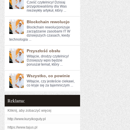
Cześć czytelnicy! Dzisiaj
przygotowaliśmy dla Was
niezwykły artykuł, który ...
Blockchain rewolucjo
Blockchain rewolucjonizuje
zarządzanie zasobami IT W
dzisiejszych ⁢czasach, kiedy
technologia ...
Przyszłość obsłu
Witajcie, ⁤drodzy ​czytelnicy!⁣
Dzisiejszy wpis będzie
poruszał⁤ temat, który ...
Wszystko, co powinie
Witajcie, ⁢czy jesteście​ ciekawi,
co‌ kryje się za tajemniczym ...
Reklama:
Kliknij, aby zobaczyć więcej
http://www.kuryikoguty.pl
https://www.tajus.pl