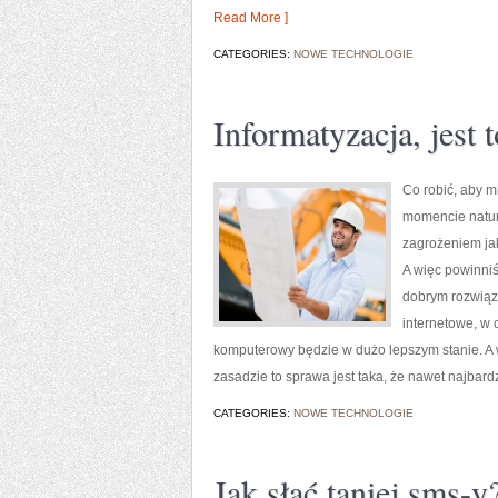
Read More ]
CATEGORIES:
NOWE TECHNOLOGIE
Informatyzacja, jest 
Co robić, aby 
momencie natur
zagrożeniem ja
A więc powinniś
dobrym rozwiąza
internetowe, w 
komputerowy będzie w dużo lepszym stanie. A
zasadzie to sprawa jest taka, że nawet najbar
CATEGORIES:
NOWE TECHNOLOGIE
Jak słać taniej sms-y