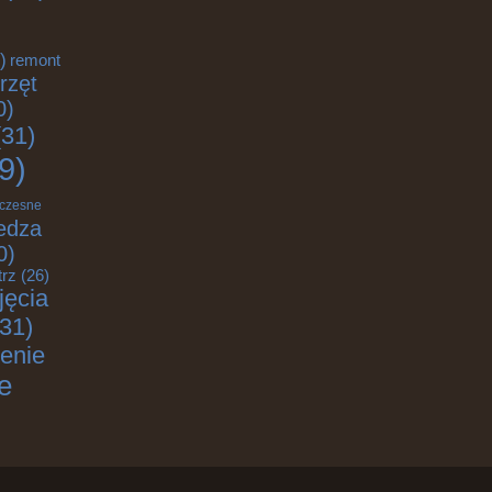
)
remont
rzęt
0)
31)
9)
czesne
edza
0)
trz
(26)
jęcia
31)
enie
e