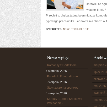
sprawić, że bę
własnej firmie?
Przecież to chyba żadna tajemnica, że kompute
typowego pracownika. Jednakże nie chodzi w 
CATEGORIES:
NOWE TECHNOLOGIE
Nowe wpisy:
Archiw
Romansy z Dodatkiem
sierpień 
6 sierpnia, 2026
lipiec 202
Poradniki Fotograficzne
czerwiec 
5 sierpnia, 2026
maj 2026
Stowrzyszenia sportowe
kwiecień 
4 sierpnia, 2026
Karpaty (Europa Środkowo-
marzec 2
Wschodnia)
luty 2026