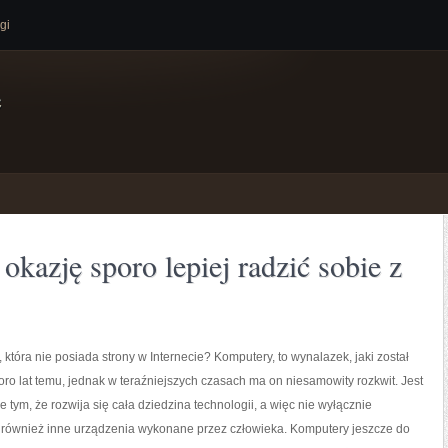
gi
e
kazję sporo lepiej radzić sobie z
a, która nie posiada strony w Internecie? Komputery, to wynalazek, jaki został
ro lat temu, jednak w teraźniejszych czasach ma on niesamowity rozkwit. Jest
tym, że rozwija się cała dziedzina technologii, a więc nie wyłącznie
z również inne urządzenia wykonane przez człowieka. Komputery jeszcze do