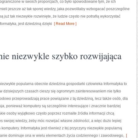
 ograniczone w swoich proporcjach, co było spowodowane tym, że ich
mieli jeszcze aż tak sporej wiedzy, jaka pozwoliłaby wzbogacać poszczególne
już tak niezwykle rozwinięte, że ludzie często nie potrafią wykorzystać
formatyka, jest dziedziną dzięki
[ Read More ]
nie niezwykle szybko rozwijająca
 niezwykle popularna obecnie dziedzina gospodarki człowieka Informatyka to
 w dzisiejszych czasach cieszy się ogromnym zainteresowaniem nie tylko
odowo przeprowadzają prace powiązane z tą dziedziną, lecz także osób, dla
pasja, ponieważ komputery są szczególnie interesujące i znacznie bardziej
ie osoby wyjątkowo często poprzez rozmaite źródła informacji chcą
s swojej wiedzy, żeby móc rozwijać własne zdolności, a więc dużo lepiej
 komputery. Informatyka jest również z tej przyczyny niezwykle popularną
anie dominuje ona w wielu elementach życia codziennego i zawodowego,
[