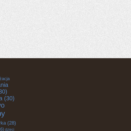
żacja
nia
30)
a
(30)
wo
by
yka
(28)
6)
dzieci