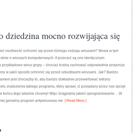
to dziedzina mocno rozwijająca się
mieć możliwość ochronić się przed różnego rodzaju wirusami? Mowa w tym
alnie o wirusach komputerowych. A przecież są one identycznym
k przykładowo wirus grypy – chociaż trzeba zachować odpowiednie proporcje.
my w jakiś sposób ochronić się przed szkodliwymi wirusami. Jak? Bardzo
niem jest chociażby to, aby bardzo dokładnie przewertować witryny
celu znalezienia takiego programu, który sprawi, iż posiadany przez nas sprzęt
 w końcu tego właśnie chcemy! Więc ściągnijmy jakieś oprogramowanie… W
dziej genialny program antywirusowy nie
[ Read More ]
?