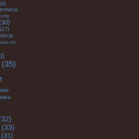
26)
armacja
yczny
(30)
(27)
etycje
wlane
(24)
0)
(35)
e
anie
pieka
(32)
(33)
(31)