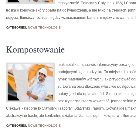
elastyczność. Polecamy Coty Inc. (USA) i Chan
troska o kondycję skóry oparta na doświadczeniu, a nie tylko na trendach. j
pojęcia, tłumaczy różnice między wzmacnianiem bariery, między zmywaniem fil
CATEGORIES:
NOWE TECHNOLOGIE
Kompostowanie
makmetalik.pl to serwis informacyjny poświęco
nadającymi się do odzysku. To miejsce dla osób i
rynek materiałów wtórnych, jak przygotować od
sortowania oraz dlaczego właściwe postępowa
natury, jak i dla opłacalności. Strona skupia si
bezużyteczne rzeczy w wartość, jednocześnie 
Ciekawe kategorie to Statystyki i raporty i Statystyki i raporty. Główną ideą makme
abstrakcyjne hasło, ale konkretne działania. Zamiast ogólników, serwis tłumac
CATEGORIES:
NOWE TECHNOLOGIE