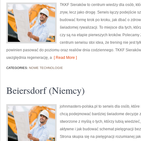
TKKF Sieraków to centrum wiedzy dla osób, któ
zryw, lecz jako drogę. Serwis łączy podejście s
budować formę krok po kroku, jak dbać o zdrow
świadomej rywalizacji. To miejsce dla tych, któr
czy są na etapie pierwszych kroków. Polecamy 
centrum serwisu stoi idea, że trening nie jest t
powinien pasować do poziomu oraz realiów dnia codziennego. TKKF Sieraków
uwzględnia regenerację, a
[ Read More ]
CATEGORIES:
NOWE TECHNOLOGIE
Beiersdorf (Niemcy)
johnmasters-polska.pl to serwis dla osób, które
chcą podejmować bardziej świadome decyzje z
stworzone z myślą o tych, którzy lubią wiedzieć,
aktywne i jak budować schemat pielęgnacji b
Strona skupia się na pielęgnacji rozumianej jako