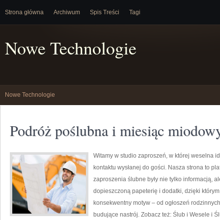
Strona główna
Archiwum
Spis Treści
Tagi
Nowe Technologie
Nowe Technologie
Podróż poślubna i miesiąc miodow
Witamy w studio zaproszeń, w której weselna i
kontaktu wysłanej do gości. Nasza strona to pla
zaproszenia ślubne były nie tylko informacją, a
dopieszczoną papeterię i dodatki, dzięki który
konsekwentny motyw – od ogłoszeń rodzinnych p
budujące nastrój. Zobacz też: Ślub i Wesele i