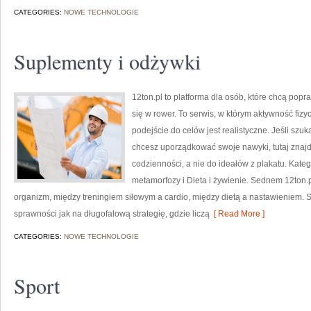
CATEGORIES:
NOWE TECHNOLOGIE
Suplementy i odżywki
12ton.pl to platforma dla osób, które chcą pop
się w rower. To serwis, w którym aktywność fiz
podejście do celów jest realistyczne. Jeśli sz
chcesz uporządkować swoje nawyki, tutaj znaj
codzienności, a nie do ideałów z plakatu. Kateg
metamorfozy i Dieta i żywienie. Sednem 12ton.p
organizm, między treningiem siłowym a cardio, między dietą a nastawieniem. 
sprawności jak na długofalową strategię, gdzie liczą
[ Read More ]
CATEGORIES:
NOWE TECHNOLOGIE
Sport