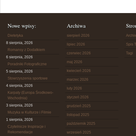
Nowe wpisy:
Archiwa
Stro
Dietetyka
sierpień 2026
Arch
8 sierpnia, 2026
lipiec 2026
Spis T
Romansy z Dodatkiem
czerwiec 2026
Tagi
6 sierpnia, 2026
maj 2026
Poradniki Fotograficzne
kwiecień 2026
5 sierpnia, 2026
Stowrzyszenia sportowe
marzec 2026
4 sierpnia, 2026
luty 2026
Karpaty (Europa Środkowo-
styczeń 2026
Wschodnia)
3 sierpnia, 2026
grudzień 2025
Muzyka w Kulturze i Filmie
listopad 2025
1 sierpnia, 2026
październik 2025
Czytelnicze Inspiracje i
Rekomendacje
wrzesień 2025