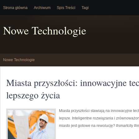
Strona główna
Archiwum
Spis Treści
Tagi
Nowe Technologie
Nowe Technologie
Miasta przyszłości: innowacyjne te
lepszego życia
Miasta przyszłości stawiają na innowacyjne te
lepsze. Inteligentne rozwiązania i zrównoważo
miasto jest gotowe na rewolucję? #smartcity #