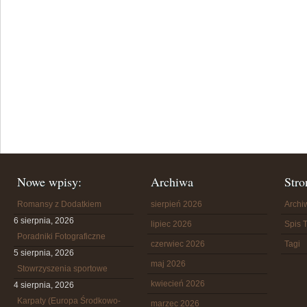
Nowe wpisy:
Archiwa
Stro
Romansy z Dodatkiem
sierpień 2026
Arch
6 sierpnia, 2026
lipiec 2026
Spis T
Poradniki Fotograficzne
czerwiec 2026
Tagi
5 sierpnia, 2026
maj 2026
Stowrzyszenia sportowe
kwiecień 2026
4 sierpnia, 2026
Karpaty (Europa Środkowo-
marzec 2026