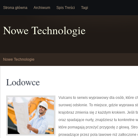
Strona główna
Archiwum
Spis Treści
Tagi
Nowe Technologie
Nowe Technologie
Lodowce
Vulcans to serwis wyprawowy dla osób, które ch
surowej odsłonie. To miejsce, gdzie wyprawa sta
krajobraz zmienia się z każdym krokiem. Jeśli 
oraz spadające nurty, znajdziesz tu konkretne 
które pomagają przeżyć przygodę z głową. Stron
prowadzące przez pola lawowe niż zatłoczone d