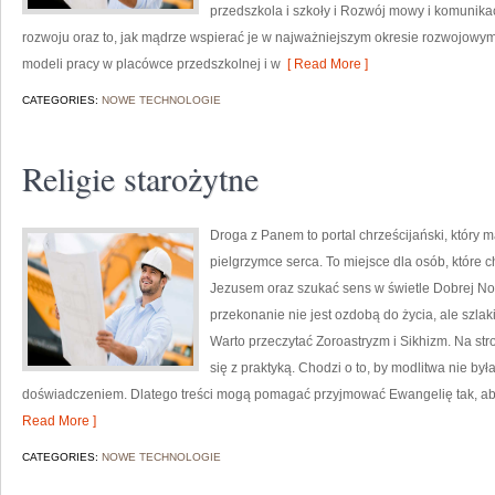
przedszkola i szkoły i Rozwój mowy i komunika
rozwoju oraz to, jak mądrze wspierać je w najważniejszym okresie rozwojowym
modeli pracy w placówce przedszkolnej i w
[ Read More ]
CATEGORIES:
NOWE TECHNOLOGIE
Religie starożytne
Droga z Panem to portal chrześcijański, który
pielgrzymce serca. To miejsce dla osób, które 
Jezusem oraz szukać sens w świetle Dobrej Now
przekonanie nie jest ozdobą do życia, ale szla
Warto przeczytać Zoroastryzm i Sikhizm. Na st
się z praktyką. Chodzi o to, by modlitwa nie był
doświadczeniem. Dlatego treści mogą pomagać przyjmować Ewangelię tak, aby
Read More ]
CATEGORIES:
NOWE TECHNOLOGIE