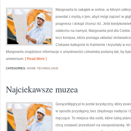
Margoseila to zakątek w online, w którym odkry
powstał z myślą o tym, abyś mógł zajrzeć w głąb
pragniesz i dokąd chcesz iść. Jeśli kiedykolwie
oddechu na namysł, Margoseila jest dla Ciebie. 
lecz kompas, która pomaga układać doświadcze
Ciekawe kategorie to Kamienie i kryształy w ez
Margoseila znajdziesz informacje o umysłowości człowieka podaną tak, by był
uniwersum
[ Read More ]
CATEGORIES:
NOWE TECHNOLOGIE
Najciekawsze muzea
GorąceWęgry.pl to portal turystyczny, który p
w sposób przystępny, bez zbędnego nadęcia i
męczące. To miejsce dla osób, które lubią plan
chcą zostawić przestrzeń na niespodziankę. W c