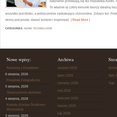
naturalnie przewijają się też Republika Austri
To właśnie ta cztery kierunki tworzy idealną moz
wszystko jest blisko, a jednocześnie zaskakująco różnorodne. Zobacz też: Po
strony jest prosta: dawać konkret i inspirować
[ Read More ]
CATEGORIES:
NOWE TECHNOLOGIE
Nowe wpisy:
Archiwa
Stro
Romansy z Dodatkiem
sierpień 2026
Arch
6 sierpnia, 2026
lipiec 2026
Spis T
Poradniki Fotograficzne
czerwiec 2026
Tagi
5 sierpnia, 2026
maj 2026
Stowrzyszenia sportowe
kwiecień 2026
4 sierpnia, 2026
Karpaty (Europa Środkowo-
marzec 2026
Wschodnia)
luty 2026
3 sierpnia, 2026