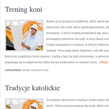
Trening koni
Ikarion.pl to przyjazna platforma, która spina d
stworzone dla osób, które wybierają konkret, a
koncepcje. Całość została pomyślana tak, aby uż
pomagają codzienne decyzje, a przy okazji rozw
Ciebie kompasem w świecie, w którym informac
brakuje. Przeczytaj także Stadniny i ośrodki jeź
Ikarion.pl znajdziesz treści pisane z myślą o tym, by były zrozumiałe, a jednoc
pojawiają się tu wyjaśnienia, które da się zastosować w realnym życiu.
[ Read 
CATEGORIES:
NOWE TECHNOLOGIE
Tradycje katolickie
To miejsce stworzone z myślą o szlaku wiary, k
dzień. Strona jest przystanią dla osób, które c