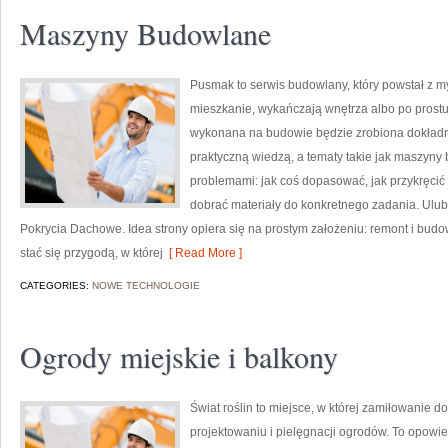
Maszyny Budowlane
Pusmak to serwis budowlany, który powstał z m
mieszkanie, wykańczają wnętrza albo po prost
wykonana na budowie będzie zrobiona dokładnie
praktyczną wiedzą, a tematy takie jak maszyny
problemami: jak coś dopasować, jak przykręcić 
dobrać materiały do konkretnego zadania. Ulub
Pokrycia Dachowe. Idea strony opiera się na prostym założeniu: remont i b
stać się przygodą, w której
[ Read More ]
CATEGORIES:
NOWE TECHNOLOGIE
Ogrody miejskie i balkony
Świat roślin to miejsce, w której zamiłowanie d
projektowaniu i pielęgnacji ogrodów. To opowi