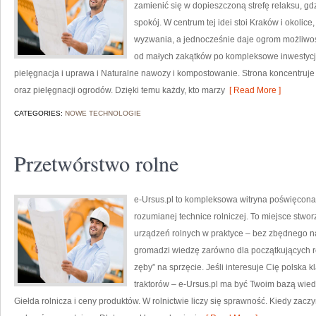
zamienić się w dopieszczoną strefę relaksu, gd
spokój. W centrum tej idei stoi Kraków i okolice
wyzwania, a jednocześnie daje ogrom możliwoś
od małych zakątków po kompleksowe inwestycj
pielęgnacja i uprawa i Naturalne nawozy i kompostowanie. Strona koncentruje s
oraz pielęgnacji ogrodów. Dzięki temu każdy, kto marzy
[ Read More ]
CATEGORIES:
NOWE TECHNOLOGIE
Przetwórstwo rolne
e-Ursus.pl to kompleksowa witryna poświęco
rozumianej technice rolniczej. To miejsce stwo
urządzeń rolnych w praktyce – bez zbędnego na
gromadzi wiedzę zarówno dla początkujących roln
zęby” na sprzęcie. Jeśli interesuje Cię polska k
traktorów – e-Ursus.pl ma być Twoim bazą wied
Giełda rolnicza i ceny produktów. W rolnictwie liczy się sprawność. Kiedy zaczy