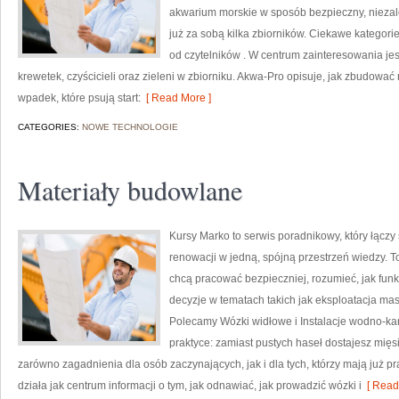
akwarium morskie w sposób bezpieczny, niezależ
już za sobą kilka zbiorników. Ciekawe kategorie
od czytelników . W centrum zainteresowania j
krewetek, czyścicieli oraz zieleni w zbiorniku. Akwa-Pro opisuje, jak zbudowa
wpadek, które psują start:
[ Read More ]
CATEGORIES:
NOWE TECHNOLOGIE
Materiały budowlane
Kursy Marko to serwis poradnikowy, który łączy
renowacji w jedną, spójną przestrzeń wiedzy. T
chcą pracować bezpieczniej, rozumieć, jak fu
decyzje w tematach takich jak eksploatacja mas
Polecamy Wózki widłowe i Instalacje wodno-kan
praktyce: zamiast pustych haseł dostajesz mięs
zarówno zagadnienia dla osób zaczynających, jak i dla tych, którzy mają już pr
działa jak centrum informacji o tym, jak odnawiać, jak prowadzić wózki i
[ Read