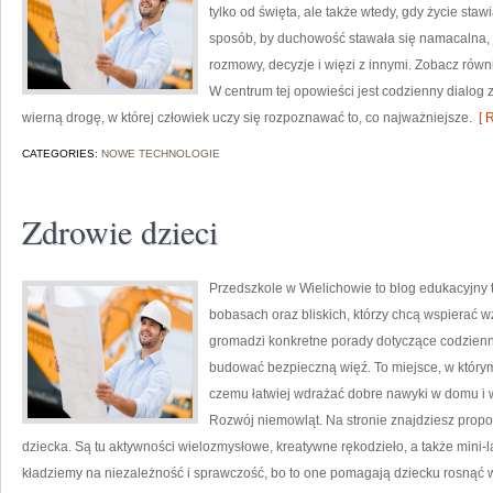
tylko od święta, ale także wtedy, gdy życie staw
sposób, by duchowość stawała się namacalna, a 
rozmowy, decyzje i więzi z innymi. Zobacz równi
W centrum tej opowieści jest codzienny dialog z
wierną drogę, w której człowiek uczy się rozpoznawać to, co najważniejsze.
[ R
CATEGORIES:
NOWE TECHNOLOGIE
Zdrowie dzieci
Przedszkole w Wielichowie to blog edukacyjny 
bobasach oraz bliskich, którzy chcą wspierać w
gromadzi konkretne porady dotyczące codziennoś
budować bezpieczną więź. To miejsce, w którym
czemu łatwiej wdrażać dobre nawyki w domu i w
Rozwój niemowląt. Na stronie znajdziesz prop
dziecka. Są tu aktywności wielozmysłowe, kreatywne rękodzieło, a także mini-l
kładziemy na niezależność i sprawczość, bo to one pomagają dziecku rosnąć 