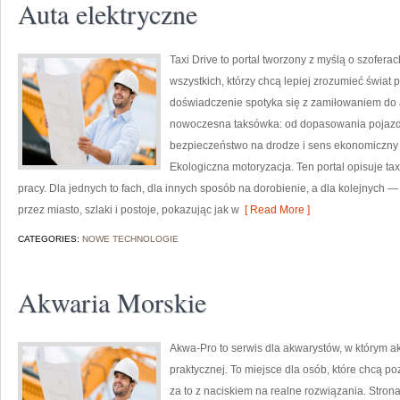
Auta elektryczne
Taxi Drive to portal tworzony z myślą o szofer
wszystkich, którzy chcą lepiej zrozumieć świat
doświadczenie spotyka się z zamiłowaniem do a
nowoczesna taksówka: od dopasowania pojazdu,
bezpieczeństwo na drodze i sens ekonomiczny
Ekologiczna motoryzacja. Ten portal opisuje tax
pracy. Dla jednych to fach, dla innych sposób na dorobienie, a dla kolejnych 
przez miasto, szlaki i postoje, pokazując jak w
[ Read More ]
CATEGORIES:
NOWE TECHNOLOGIE
Akwaria Morskie
Akwa-Pro to serwis dla akwarystów, w którym a
praktycznej. To miejsce dla osób, które chcą 
za to z naciskiem na realne rozwiązania. Stron