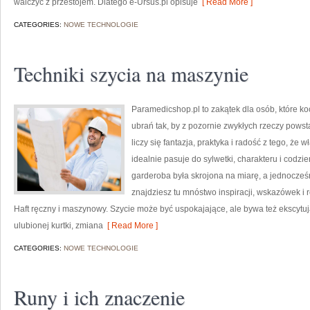
walczyć z przestojem. Dlatego e-Ursus.pl opisuje
[ Read More ]
CATEGORIES:
NOWE TECHNOLOGIE
Techniki szycia na maszynie
Paramedicshop.pl to zakątek dla osób, które k
ubrań tak, by z pozornie zwykłych rzeczy powstaw
liczy się fantazja, praktyka i radość z tego, że
idealnie pasuje do sylwetki, charakteru i codzi
garderoba była skrojona na miarę, a jednocze
znajdziesz tu mnóstwo inspiracji, wskazówek i
Haft ręczny i maszynowy. Szycie może być uspokajające, ale bywa też ekscytu
ulubionej kurtki, zmiana
[ Read More ]
CATEGORIES:
NOWE TECHNOLOGIE
Runy i ich znaczenie