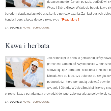
dopasowane do różnych potrzeb, budżetów i st
Włosy i Skóra Głowy. W świecie beauty łatwo s
boredom stawia na jasność oraz konkretne rozwiązania. Zamiast pustych obietni
kondycji cery, a także do pory roku, trybu
[ Read More ]
CATEGORIES:
NOWE TECHNOLOGIE
Kawa i herbata
JakieSmaki.pl to portal o gotowaniu, który pows
garnkach i zamieniać zwykłe posiłki w smaczne
spotykają się z poradami, a kuchnia przestaje 
Niezależnie od tego, czy gotujesz od święta, cz
podpowiedzi, które pomagają gotować pewniej 
wydaniu i Obiady. W JakieSmaki.pl liczy się sm
przepis i każda porada mają prowadzić do tego, żeby na talerzu pojawiło się co
CATEGORIES:
NOWE TECHNOLOGIE