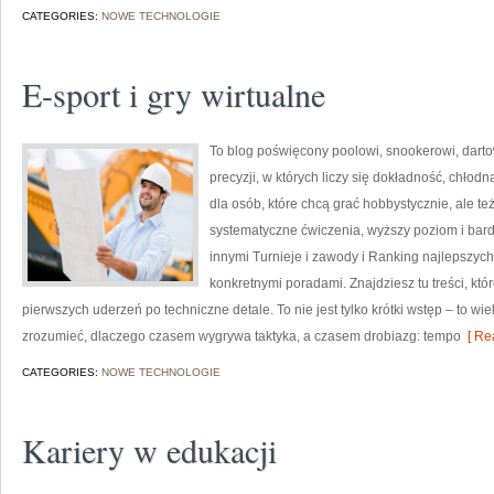
CATEGORIES:
NOWE TECHNOLOGIE
E-sport i gry wirtualne
To blog poświęcony poolowi, snookerowi, darto
precyzji, w których liczy się dokładność, chłod
dla osób, które chcą grać hobbystycznie, ale też
systematyczne ćwiczenia, wyższy poziom i bar
innymi Turnieje i zawody i Ranking najlepszych
konkretnymi poradami. Znajdziesz tu treści, kt
pierwszych uderzeń po techniczne detale. To nie jest tylko krótki wstęp – to 
zrozumieć, dlaczego czasem wygrywa taktyka, a czasem drobiazg: tempo
[ Re
CATEGORIES:
NOWE TECHNOLOGIE
Kariery w edukacji