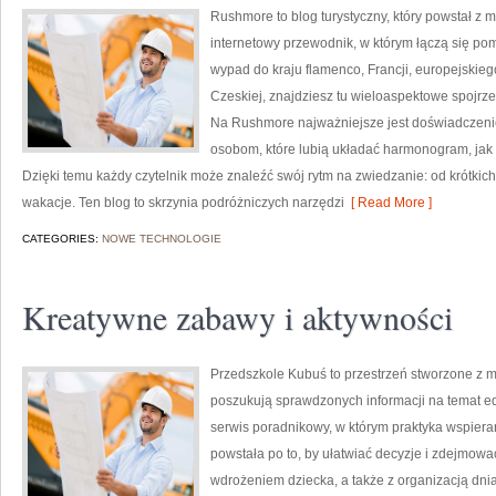
Rushmore to blog turystyczny, który powstał z
internetowy przewodnik, w którym łączą się pom
wypad do kraju flamenco, Francji, europejskiego
Czeskiej, znajdziesz tu wieloaspektowe spojrze
Na Rushmore najważniejsze jest doświadczenie
osobom, które lubią układać harmonogram, jak i
Dzięki temu każdy czytelnik może znaleźć swój rytm na zwiedzanie: od krótkich
wakacje. Ten blog to skrzynia podróżniczych narzędzi
[ Read More ]
CATEGORIES:
NOWE TECHNOLOGIE
Kreatywne zabawy i aktywności
Przedszkole Kubuś to przestrzeń stworzone z my
poszukują sprawdzonych informacji na temat edu
serwis poradnikowy, w którym praktyka wspieran
powstała po to, by ułatwiać decyzje i zdejmow
wdrożeniem dziecka, a także z organizacją dni