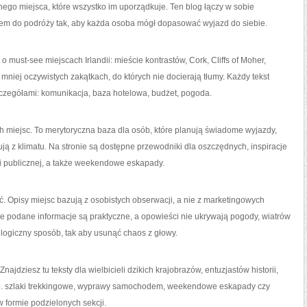
nego miejsca, które wszystko im uporządkuje. Ten blog łączy w sobie
ciem do podróży tak, aby każda osoba mógł dopasować wyjazd do siebie.
 must-see miejscach Irlandii: mieście kontrastów, Cork, Cliffs of Moher,
mniej oczywistych zakątkach, do których nie docierają tłumy. Każdy tekst
szczegółami: komunikacja, baza hotelowa, budżet, pogoda.
ych miejsc. To merytoryczna baza dla osób, które planują świadome wyjazdy,
ją z klimatu. Na stronie są dostępne przewodniki dla oszczędnych, inspiracje
ji publicznej, a także weekendowe eskapady.
ć. Opisy miejsc bazują z osobistych obserwacji, a nie z marketingowych
że podane informacje są praktyczne, a opowieści nie ukrywają pogody, wiatrów
 logiczny sposób, tak aby usunąć chaos z głowy.
najdziesz tu teksty dla wielbicieli dzikich krajobrazów, entuzjastów historii,
lo. szlaki trekkingowe, wyprawy samochodem, weekendowe eskapady czy
 formie podzielonych sekcji.