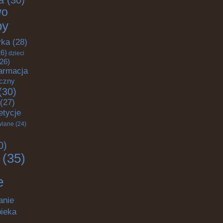
a
(30)
wo
by
yka
(28)
6)
dzieci
26)
armacja
yczny
(30)
(27)
etycje
wlane
(24)
0)
(35)
e
anie
pieka