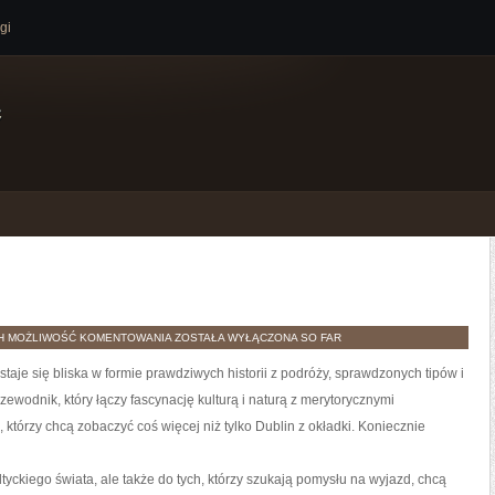
gi
e
BIRMINGHAM
H
MOŻLIWOŚĆ KOMENTOWANIA
ZOSTAŁA WYŁĄCZONA
SO FAR
 staje się bliska w formie prawdziwych historii z podróży, sprawdzonych tipów i
ewodnik, który łączy fascynację kulturą i naturą z merytorycznymi
 którzy chcą zobaczyć coś więcej niż tylko Dublin z okładki. Koniecznie
tyckiego świata, ale także do tych, którzy szukają pomysłu na wyjazd, chcą