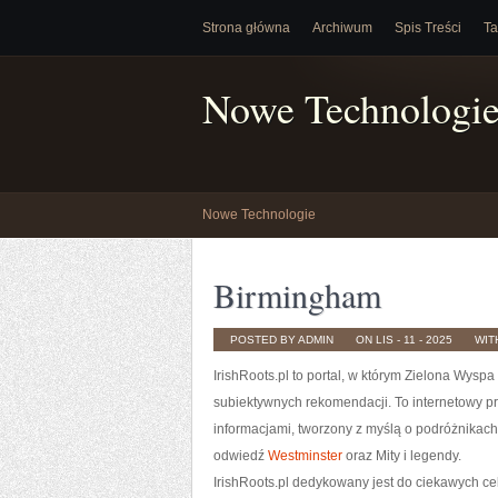
Strona główna
Archiwum
Spis Treści
Ta
Nowe Technologi
Nowe Technologie
Birmingham
POSTED BY ADMIN
ON LIS - 11 - 2025
WIT
IrishRoots.pl to portal, w którym Zielona Wyspa
subiektywnych rekomendacji. To internetowy prz
informacjami, tworzony z myślą o podróżnikach,
odwiedź
Westminster
oraz Mity i legendy.
IrishRoots.pl dedykowany jest do ciekawych cel