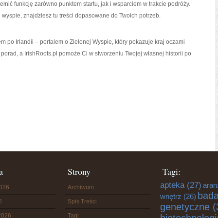
ełnić funkcję zarówno punktem startu, jak i wsparciem w trakcie podróży.
 wyspie, znajdziesz tu treści dopasowane do Twoich potrzeb.
 po Irlandii – portalem o Zielonej Wyspie, który pokazuje kraj oczami
z porad, a IrishRoots.pl pomoże Ci w stworzeniu Twojej własnej historii po
a
Strony
Tagi:
apteka
(27)
aran
2026
Archiwum
bada
wnętrz
(26)
6
Spis Treści
genetyczne
(
2026
Tagi