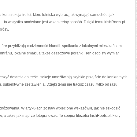
a konstrukcja treści. które lotniska wybrać, jak wynająć samochód, jak
 – to wszystko omówione jest w konkretny sposób. Dzięki temu IrishRoots.pl
dróży.
, które przybliżają codzienność Irlandii: spotkania z lokalnymi mieszkańcami,
odhránu, lokalne smaki, a także deszczowe poranki. Ten osobisty wymiar
eszyć dotarcie do treści. sekcje umożliwiają szybkie przejście do konkretnych
 subiektywne zestawienia. Dzięki temu nie tracisz czasu, tylko od razu
dróżowania. W artykułach zostały wplecione wskazówki, jak nie szkodzić
a także jak mądrze fotografować. To spójna filozofia IrishRoots.pl, który