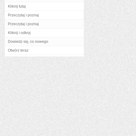
Kliknij tutaj
Przeczytaj i poznaj
Przeczytaj i poznaj
Kliknij i odkryj
Dowiedz się, co nowego
Otwórz teraz