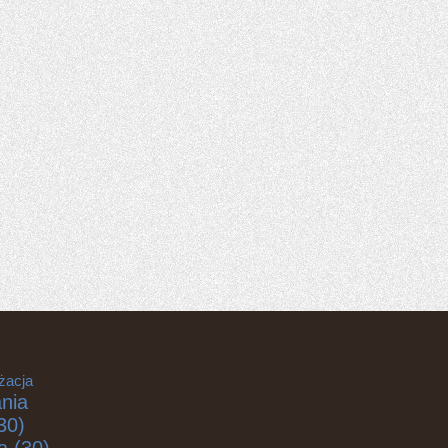
żacja
nia
30)