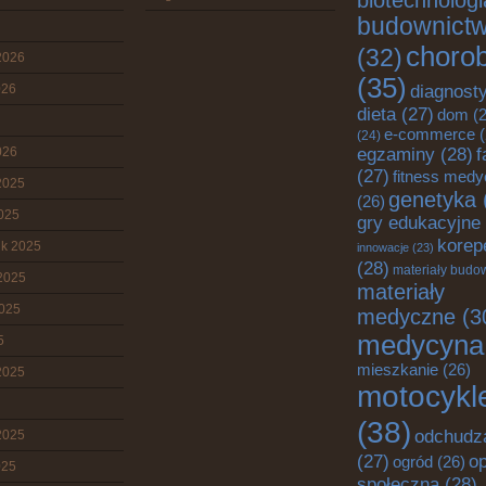
biotechnologi
budownict
choro
(32)
2026
(35)
diagnost
026
dieta
(27)
dom
(2
e-commerce
(
(24)
egzaminy
(28)
026
f
(27)
fitness med
2025
genetyka
(26)
2025
gry edukacyjne
korep
ik 2025
innowacje
(23)
(28)
materiały budo
2025
materiały
2025
medyczne
(3
medycyna
5
mieszkanie
(26)
2025
motocykl
(38)
odchudz
2025
o
(27)
ogród
(26)
025
społeczna
(28)