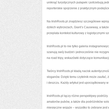
uniknąć turystycznych pułapek i potrzebują jed
reporterskie spojrzenie z praktycznym podejś
Na IrishRoots.pl znajdziesz szczegółowe wpisy o
dzikich wybrzeżach, Giant’s Causeway, a także 
przeplata kontekst kulturowy z logistycznymi 
IrishRoots.pl to nie tylko galeria instagramow
szanują swój budżet i jednocześnie nie rezygnu
na road tripy, wskazówki dotyczące komunikac
Twórcy IrishRoots.pl kładą nacisk autentycznoś
sloganów. Dzięki temu czytelnik może zaufać, 
i deszczu. Każdy artykuł jest uporządkowany w
IrishRoots.pl łączy różne perspektywy podróży. Z
amatorów pubów, a także dla podróżników so
miesięczne wojaże – wszystko to zebrane jest w