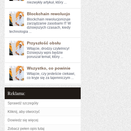
niezwykły artykuł, który ...
Blockchain rewolucjo
Blockchain rewolucjonizuje
zarządzanie zasobami IT W
dzisiejszych ⁢czasach, kiedy
technologia ...
Przyszłość obsłu
Witajcie, ⁤drodzy ​czytelnicy!⁣
Dzisiejszy wpis będzie
poruszał⁤ temat, który ...
Wszystko, co powinie
Witajcie, ⁢czy jesteście​ ciekawi,
co‌ kryje się za tajemniczym ...
Reklama:
Sprawdź szczegóły
Kliknij, aby otworzyć
Dowiedz się więcej
Zobacz pełen opis tutaj