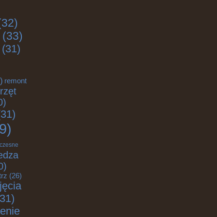
(32)
(33)
(31)
)
remont
rzęt
0)
31)
9)
czesne
edza
0)
trz
(26)
jęcia
31)
enie