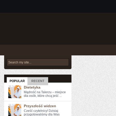
POPULAR
RECENT
Dietetyka
Mądrość na Talerzu – miejsce
dla osób, które chcą jeść ...
Przyszłość widzen
Cześć czytelnicy! Dzisiaj
przygotowaliśmy dla Was