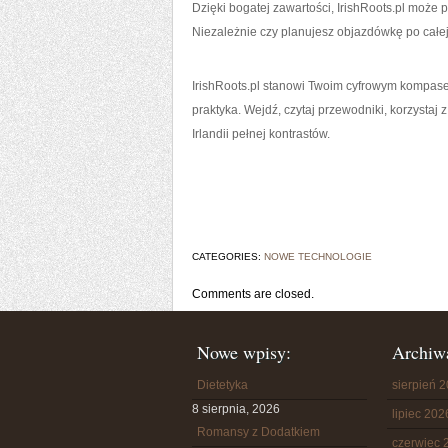
Dzięki bogatej zawartości, IrishRoots.pl może p
Niezależnie czy planujesz objazdówkę po całej
IrishRoots.pl stanowi Twoim cyfrowym kompasem
praktyka. Wejdź, czytaj przewodniki, korzystaj 
Irlandii pełnej kontrastów.
CATEGORIES:
NOWE TECHNOLOGIE
Comments are closed.
Nowe wpisy:
Archiw
Dietetyka
sierpień 
8 sierpnia, 2026
lipiec 202
Romansy z Dodatkiem
czerwiec 