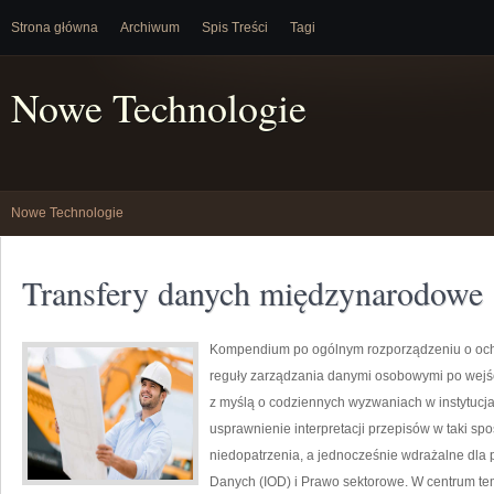
Strona główna
Archiwum
Spis Treści
Tagi
Nowe Technologie
Nowe Technologie
Transfery danych międzynarodowe
Kompendium po ogólnym rozporządzeniu o ochro
reguły zarządzania danymi osobowymi po wejśc
z myślą o codziennych wyzwaniach w instytucjac
usprawnienie interpretacji przepisów w taki sp
niedopatrzenia, a jednocześnie wdrażalne dla
Danych (IOD) i Prawo sektorowe. W centrum te