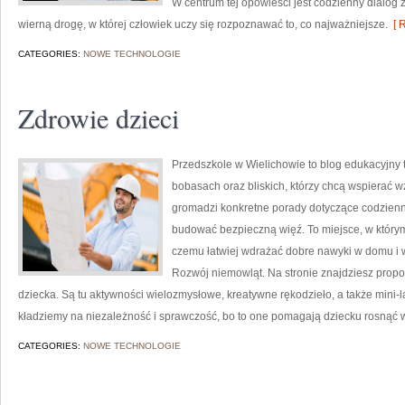
W centrum tej opowieści jest codzienny dialog z
wierną drogę, w której człowiek uczy się rozpoznawać to, co najważniejsze.
[ R
CATEGORIES:
NOWE TECHNOLOGIE
Zdrowie dzieci
Przedszkole w Wielichowie to blog edukacyjny 
bobasach oraz bliskich, którzy chcą wspierać w
gromadzi konkretne porady dotyczące codziennoś
budować bezpieczną więź. To miejsce, w którym
czemu łatwiej wdrażać dobre nawyki w domu i w
Rozwój niemowląt. Na stronie znajdziesz prop
dziecka. Są tu aktywności wielozmysłowe, kreatywne rękodzieło, a także mini-l
kładziemy na niezależność i sprawczość, bo to one pomagają dziecku rosnąć 
CATEGORIES:
NOWE TECHNOLOGIE