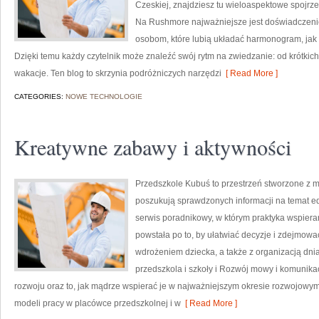
Czeskiej, znajdziesz tu wieloaspektowe spojrze
Na Rushmore najważniejsze jest doświadczenie
osobom, które lubią układać harmonogram, jak i
Dzięki temu każdy czytelnik może znaleźć swój rytm na zwiedzanie: od krótkich
wakacje. Ten blog to skrzynia podróżniczych narzędzi
[ Read More ]
CATEGORIES:
NOWE TECHNOLOGIE
Kreatywne zabawy i aktywności
Przedszkole Kubuś to przestrzeń stworzone z my
poszukują sprawdzonych informacji na temat edu
serwis poradnikowy, w którym praktyka wspieran
powstała po to, by ułatwiać decyzje i zdejmow
wdrożeniem dziecka, a także z organizacją dni
przedszkola i szkoły i Rozwój mowy i komunika
rozwoju oraz to, jak mądrze wspierać je w najważniejszym okresie rozwojowym
modeli pracy w placówce przedszkolnej i w
[ Read More ]