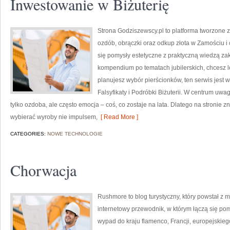
Inwestowanie w Biżuterię
Strona Godziszewscy.pl to platforma tworzone z
ozdób, obrączki oraz odkup złota w Zamościu i o
się pomysły estetyczne z praktyczną wiedzą z
kompendium po tematach jubilerskich, chcesz l
planujesz wybór pierścionków, ten serwis jest w
Falsyfikaty i Podróbki Biżuterii. W centrum uwagi
tylko ozdoba, ale często emocja – coś, co zostaje na lata. Dlatego na stronie
wybierać wyroby nie impulsem,
[ Read More ]
CATEGORIES:
NOWE TECHNOLOGIE
Chorwacja
Rushmore to blog turystyczny, który powstał z
internetowy przewodnik, w którym łączą się pom
wypad do kraju flamenco, Francji, europejskiego