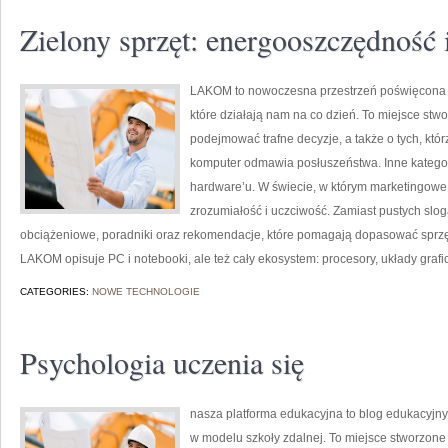
Zielony sprzęt: energooszczędność 
LAKOM to nowoczesna przestrzeń poświęcona
które działają nam na co dzień. To miejsce stw
podejmować trafne decyzje, a także o tych, któ
komputer odmawia posłuszeństwa. Inne kategorie 
hardware’u. W świecie, w którym marketingowe 
zrozumiałość i uczciwość. Zamiast pustych slo
obciążeniowe, poradniki oraz rekomendacje, które pomagają dopasować sprzęt
LAKOM opisuje PC i notebooki, ale też cały ekosystem: procesory, układy grafi
CATEGORIES:
NOWE TECHNOLOGIE
Psychologia uczenia się
nasza platforma edukacyjna to blog edukacyjny, 
w modelu szkoły zdalnej. To miejsce stworzon