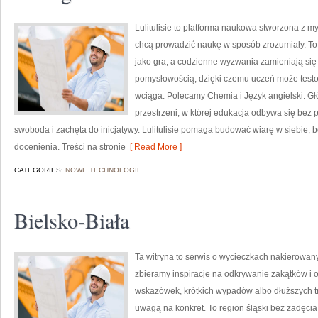
Lulitulisie to platforma naukowa stworzona z m
chcą prowadzić naukę w sposób zrozumiały. To
jako gra, a codzienne wyzwania zamieniają się 
pomysłowością, dzięki czemu uczeń może testowa
wciąga. Polecamy Chemia i Język angielski. Gł
przestrzeni, w której edukacja odbywa się bez 
swoboda i zachęta do inicjatywy. Lulitulisie pomaga budować wiarę w siebie, b
docenienia. Treści na stronie
[ Read More ]
CATEGORIES:
NOWE TECHNOLOGIE
Bielsko-Biała
Ta witryna to serwis o wycieczkach nakierowany
zbieramy inspiracje na odkrywanie zakątków i o
wskazówek, krótkich wypadów albo dłuższych tra
uwagą na konkret. To region śląski bez zadęcia,