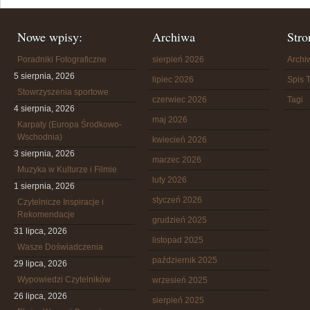
Nowe wpisy:
Archiwa
Stro
Poradniki Fotograficzne
sierpień 2026
Arch
5 sierpnia, 2026
lipiec 2026
Spis T
Stowrzyszenia sportowe
czerwiec 2026
Tagi
4 sierpnia, 2026
maj 2026
Karpaty (Europa Środkowo-
Wschodnia)
kwiecień 2026
3 sierpnia, 2026
marzec 2026
Muzyka w Kulturze i Filmie
luty 2026
1 sierpnia, 2026
styczeń 2026
Czytelnicze Inspiracje i
Rekomendacje
grudzień 2025
31 lipca, 2026
listopad 2025
Wasze Doświadczenia
październik 2025
29 lipca, 2026
Wypowiedzi Czytelników
wrzesień 2025
26 lipca, 2026
sierpień 2025