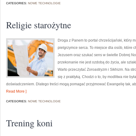
CATEGORIES:
NOWE TECHNOLOGIE
Religie starożytne
Droga z Panem to portal chrześcijański, który
pielgrzymce serca. To miejsce dla osób, które 
Jezusem oraz szukać sens w świetle Dobrej Now
przekonanie nie jest ozdobą do życia, ale szla
Warto przeczytać Zoroastryzm i Sikhizm. Na st
się z praktyką. Chodzi o to, by modlitwa nie był
doświadczeniem. Dlatego treści mogą pomagać przyjmować Ewangelię tak, aby
Read More ]
CATEGORIES:
NOWE TECHNOLOGIE
Trening koni