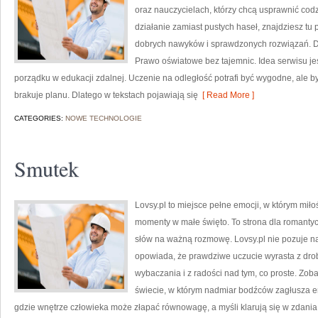
oraz nauczycielach, którzy chcą usprawnić codz
działanie zamiast pustych haseł, znajdziesz tu
dobrych nawyków i sprawdzonych rozwiązań. Do
Prawo oświatowe bez tajemnic. Idea serwisu jes
porządku w edukacji zdalnej. Uczenie na odległość potrafi być wygodne, ale b
brakuje planu. Dlatego w tekstach pojawiają się
[ Read More ]
CATEGORIES:
NOWE TECHNOLOGIE
Smutek
Lovsy.pl to miejsce pełne emocji, w którym miło
momenty w małe święto. To strona dla romantycz
słów na ważną rozmowę. Lovsy.pl nie pozuje n
opowiada, że prawdziwe uczucie wyrasta z drobi
wybaczania i z radości nad tym, co proste. Zoba
świecie, w którym nadmiar bodźców zagłusza emo
gdzie wnętrze człowieka może złapać równowagę, a myśli klarują się w zdania