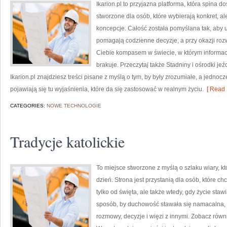
Ikarion.pl to przyjazna platforma, która spina d
stworzone dla osób, które wybierają konkret, a
koncepcje. Całość została pomyślana tak, aby uż
pomagają codzienne decyzje, a przy okazji rozw
Ciebie kompasem w świecie, w którym informac
brakuje. Przeczytaj także Stadniny i ośrodki jeź
Ikarion.pl znajdziesz treści pisane z myślą o tym, by były zrozumiałe, a jednoc
pojawiają się tu wyjaśnienia, które da się zastosować w realnym życiu.
[ Read 
CATEGORIES:
NOWE TECHNOLOGIE
Tradycje katolickie
To miejsce stworzone z myślą o szlaku wiary, k
dzień. Strona jest przystanią dla osób, które c
tylko od święta, ale także wtedy, gdy życie staw
sposób, by duchowość stawała się namacalna, a 
rozmowy, decyzje i więzi z innymi. Zobacz równi