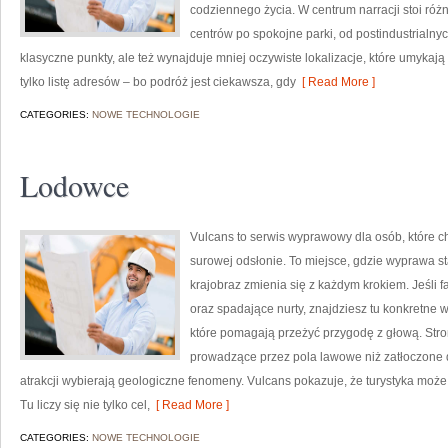
codziennego życia. W centrum narracji stoi róż
centrów po spokojne parki, od postindustrialnyc
klasyczne punkty, ale też wynajduje mniej oczywiste lokalizacje, które umykają
tylko listę adresów – bo podróż jest ciekawsza, gdy
[ Read More ]
CATEGORIES:
NOWE TECHNOLOGIE
Lodowce
Vulcans to serwis wyprawowy dla osób, które ch
surowej odsłonie. To miejsce, gdzie wyprawa sta
krajobraz zmienia się z każdym krokiem. Jeśli 
oraz spadające nurty, znajdziesz tu konkretne 
które pomagają przeżyć przygodę z głową. Stron
prowadzące przez pola lawowe niż zatłoczone d
atrakcji wybierają geologiczne fenomeny. Vulcans pokazuje, że turystyka moż
Tu liczy się nie tylko cel,
[ Read More ]
CATEGORIES:
NOWE TECHNOLOGIE