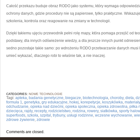
Całość przekazu buduje obraz RODO jako systemu, który wymaga odpowiedzial
ochrony danych, gdzie procedury nie są papierowe, tylko praktyczne. Wskazuj
szkolenia, kontrola oraz reagowanie na zmiany w technologii.
Dzięki takiemu ujęciu przewodnik pełni rolę mapy, która pomaga przejść od teor
podstawy, dla innych odświeżenie wiedzy, a dla jeszcze innych punkt odnies
sedno pozostaje takie samo: po wdrożeniu RODO przetwarzanie danych musi 
umieć wykazać, dlaczego robi to właśnie tak, a nie inaczej.
CATEGORIES:
NOWE TECHNOLOGIE
Tagi:
apteka
,
badania genetyczne
,
biegacze
,
biotechnologia
,
choroby
,
dieta
,
dz
formuła 1
,
genetyka
,
gry edukacyjne
,
hokej
,
korepetycje
,
koszykówka
,
materiał
odchudzanie
,
opieka nad dziećmi
,
opieka społeczna
,
opieka zdrowotna
,
piłka
dziecięca
,
rajdy
,
recepty
,
rodzicielstwo
,
rodzina
,
rowery
,
siatkówka
,
sporty halo
superfoods
,
szkoła
,
szpital
,
trybuny
,
usługi rodzinne
,
wczesne wychowanie
,
wi
zdrowe żywienie
,
zdrowie
Comments are closed.