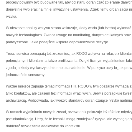
procesy powinny być budowane tak, aby od startu ograniczać zbieranie dany
domyślnie wybierać najmniej inwazyjne ustawienia. Dzięki temu organizacja ni
ryzyka.
W obszarze analizy wpływu strona wskazuje, kiedy warto (lub trzeba) wykonać
nowych technologiach. Zwraca uwagę na monitoring, danych delikatnych oraz sy
podwyższone. Takie podejście wspiera odpowiedzialne decyzje.
Treści serwisu pomagają też zrozumieć, jak RODO wpływa na relacje z klientam
potencjalnymi klientami, a także profilowania. Dzięki licznym wyjaśnieniom łat
zgoda, a kiedy wystarczy odmienne uzasadnienie. W praktyce uczy to, jak prowa
jednocześnie sensowny.
Ważne miejsce zajmuje temat informacji HR. RODO w tym obszarze wymaga szc
tylko kontaktów, ale czasem też informacji wrażliwych. Serwis porządkuje kwes
archiwizacją. Podpowiada, jak tworzyć standardy ograniczające ryzyko nadmi
W ramach wyjaśniania nowych zasad, przewodnik pokazuje też różnicę między 
pseudonimizacją. Uczy, że te techniki mogą zmniejszać ryzyko, ale wymagają 
dobierać rozwiązania adekwatne do kontekstu.