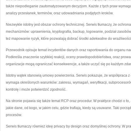
także niepodleganie zautomatyzowanym decyzjom. Każde z tych praw wymaga ś
analizy przesłanek, terminów, oraz udowadniania podjętych kroków.
Niezwykle istotny jest obszar ochrony technicznej. Serwis tłumaczy, że ochrona 
mechanizmów: uprawnienia, kryptografia, backup, logowanie, podział zasobów,
też mapowanie ryzyk, które pozwalają dobrać środki adekwatne do wrażliwości
Przewodnik opisuje temat incydentów danych oraz raportowania do organu nad
Podkreśla znaczenie szybkiej reakcji, oceny prawdopodobieństwa, oraz prowa
organizacje mogą ograniczać konsekwencje, a także uczyć się po każdym zdar
Istotny wątek stanowią umowy powierzenia. Serwis pokazuje, że współpraca z 
wymaga określonych warunków: zakresu, wymagań, weryfikacji, subprocesorów
kontrolę i może potwierdzić zgodność.
Na stronie pojawia się także temat RCP oraz procedur. W praktyce chodzi o to,
jakie dane, od kogo, w jakim celu, gdzie trafiają, kiedy są usuwane. Taki por
procesów.
Serwis tłumaczy również ideę privacy by design oraz domyślnej ochrony. W prak