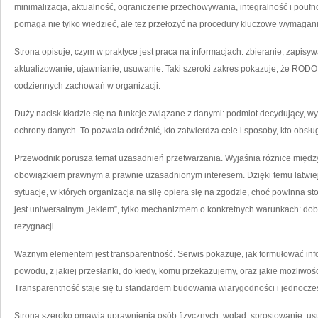
minimalizacja, aktualność, ograniczenie przechowywania, integralność i poufno
pomaga nie tylko wiedzieć, ale też przełożyć na procedury kluczowe wymagani
Strona opisuje, czym w praktyce jest praca na informacjach: zbieranie, zapis
aktualizowanie, ujawnianie, usuwanie. Taki szeroki zakres pokazuje, że RODO d
codziennych zachowań w organizacji.
Duży nacisk kładzie się na funkcje związane z danymi: podmiot decydujący, 
ochrony danych. To pozwala odróżnić, kto zatwierdza cele i sposoby, kto obsłu
Przewodnik porusza temat uzasadnień przetwarzania. Wyjaśnia różnice między
obowiązkiem prawnym a prawnie uzasadnionym interesem. Dzięki temu łatwiej
sytuacje, w których organizacja na siłę opiera się na zgodzie, choć powinna 
jest uniwersalnym „lekiem”, tylko mechanizmem o konkretnych warunkach: dobr
rezygnacji.
Ważnym elementem jest transparentność. Serwis pokazuje, jak formułować infor
powodu, z jakiej przesłanki, do kiedy, komu przekazujemy, oraz jakie możliwoś
Transparentność staje się tu standardem budowania wiarygodności i jednocześ
Strona szeroko omawia uprawnienia osób fizycznych: wgląd, sprostowanie, usu