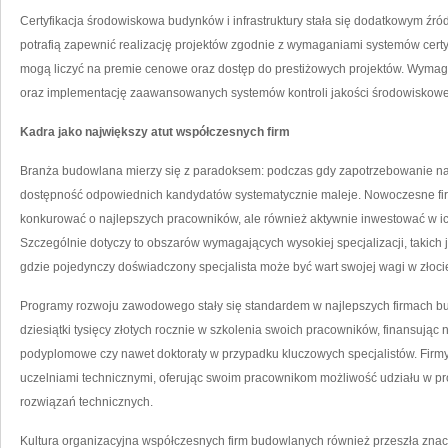
Certyfikacja środowiskowa budynków i infrastruktury stała się dodatkowym źró
potrafią zapewnić realizację projektów zgodnie z wymaganiami systemów cert
mogą liczyć na premie cenowe oraz dostęp do prestiżowych projektów. Wymaga
oraz implementację zaawansowanych systemów kontroli jakości środowiskowe
Kadra jako największy atut współczesnych firm
Branża budowlana mierzy się z paradoksem: podczas gdy zapotrzebowanie na w
dostępność odpowiednich kandydatów systematycznie maleje. Nowoczesne fir
konkurować o najlepszych pracowników, ale również aktywnie inwestować w ich
Szczególnie dotyczy to obszarów wymagających wysokiej specjalizacji, takich 
gdzie pojedynczy doświadczony specjalista może być wart swojej wagi w złoci
Programy rozwoju zawodowego stały się standardem w najlepszych firmach bu
dziesiątki tysięcy złotych rocznie w szkolenia swoich pracowników, finansując 
podyplomowe czy nawet doktoraty w przypadku kluczowych specjalistów. Firmy
uczelniami technicznymi, oferując swoim pracownikom możliwość udziału w pr
rozwiązań technicznych.
Kultura organizacyjna współczesnych firm budowlanych również przeszła znacz