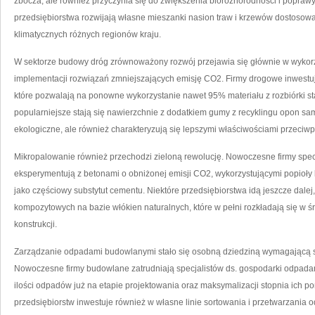
zbocza, ale również przyczynia się do zwiększenia bioróżnorodności i poprawy
przedsiębiorstwa rozwijają własne mieszanki nasion traw i krzewów dostoso
klimatycznych różnych regionów kraju.
W sektorze budowy dróg zrównoważony rozwój przejawia się głównie w wykorzy
implementacji rozwiązań zmniejszających emisję CO2. Firmy drogowe inwestują
które pozwalają na ponowne wykorzystanie nawet 95% materiału z rozbiórki s
popularniejsze stają się nawierzchnie z dodatkiem gumy z recyklingu opon sam
ekologiczne, ale również charakteryzują się lepszymi właściwościami przeciw
Mikropalowanie również przechodzi zieloną rewolucję. Nowoczesne firmy specja
eksperymentują z betonami o obniżonej emisji CO2, wykorzystującymi popioły l
jako częściowy substytut cementu. Niektóre przedsiębiorstwa idą jeszcze dale
kompozytowych na bazie włókien naturalnych, które w pełni rozkładają się w
konstrukcji.
Zarządzanie odpadami budowlanymi stało się osobną dziedziną wymagającą sp
Nowoczesne firmy budowlane zatrudniają specjalistów ds. gospodarki odpadami
ilości odpadów już na etapie projektowania oraz maksymalizacji stopnia ich 
przedsiębiorstw inwestuje również w własne linie sortowania i przetwarzani