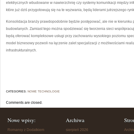
elektrycznych wbudowane w nawierzchnię czy systemy komunikacji między infra
które już dziś przygotowują się na te wyzwania, będą liderami jutrzejszego ryn
Konsolidacja branży prawdopodobnie będzie postępować, ale nie w kierunku
budowlanych. Zamiast tego można spodziewać się tworzenia sieci współpracuj
będą oferować kompleksowe usługi przy zachowaniu wysokiego poziomu specja
model biznesowy pozwoli na łączenie zalet specjalizacji z możliwościami reali
infrastrukturalnych.
CATEGORIES:
NOWE TECHNOLOGIE
Comments are closed.
Nowe wpisy:
Archiwa
Stro
Romansy z Dodatkiem
sierpień 2026
Arch