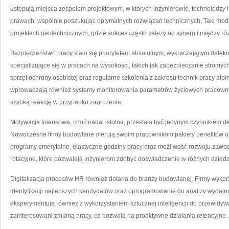
ustępują miejsca zespołom projektowym, w których inżynierowie, technolodzy 
prawach, wspólnie poszukując optymalnych rozwiązań technicznych. Taki mode
projektach geotechnicznych, gdzie sukces często zależy od synergii między ró
Bezpieczeństwo pracy stało się priorytetem absolutnym, wykraczającym dale
specjalizujące się w pracach na wysokości, takich jak zabezpieczanie stromyc
sprzęt ochrony osobistej oraz regularne szkolenia z zakresu technik pracy alpi
wprowadzają również systemy monitorowania parametrów życiowych pracowni
szybką reakcję w przypadku zagrożenia.
Motywacja finansowa, choć nadal istotna, przestała być jedynym czynnikiem d
Nowoczesne firmy budowlane oferują swoim pracownikom pakiety benefitów 
programy emerytalne, elastyczne godziny pracy oraz możliwość rozwoju zaw
rotacyjne, które pozwalają inżynierom zdobyć doświadczenie w różnych dzied
Digitalizacja procesów HR również dotarła do branży budowlanej. Firmy wykor
identyfikacji najlepszych kandydatów oraz oprogramowanie do analizy wydajno
eksperymentują również z wykorzystaniem sztucznej inteligencji do przewidyw
zainteresowani zmianą pracy, co pozwala na proaktywne działania retencyjne.