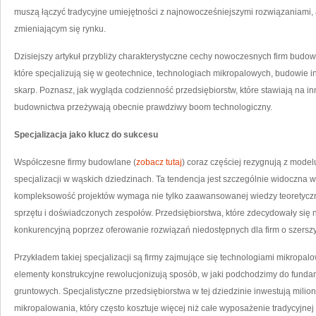
muszą łączyć tradycyjne umiejętności z najnowocześniejszymi rozwiązaniami
zmieniającym się rynku.
Dzisiejszy artykuł przybliży charakterystyczne cechy nowoczesnych firm budo
które specjalizują się w geotechnice, technologiach mikropalowych, budowie i
skarp. Poznasz, jak wygląda codzienność przedsiębiorstw, które stawiają na i
budownictwa przeżywają obecnie prawdziwy boom technologiczny.
Specjalizacja jako klucz do sukcesu
Współczesne firmy budowlane (
zobacz tutaj
) coraz częściej rezygnują z model
specjalizacji w wąskich dziedzinach. Ta tendencja jest szczególnie widoczna 
kompleksowość projektów wymaga nie tylko zaawansowanej wiedzy teoretyczne
sprzętu i doświadczonych zespołów. Przedsiębiorstwa, które zdecydowały się 
konkurencyjną poprzez oferowanie rozwiązań niedostępnych dla firm o szerszym,
Przykładem takiej specjalizacji są firmy zajmujące się technologiami mikropal
elementy konstrukcyjne rewolucjonizują sposób, w jaki podchodzimy do fund
gruntowych. Specjalistyczne przedsiębiorstwa w tej dziedzinie inwestują mili
mikropalowania, który często kosztuje więcej niż całe wyposażenie tradycyjnej