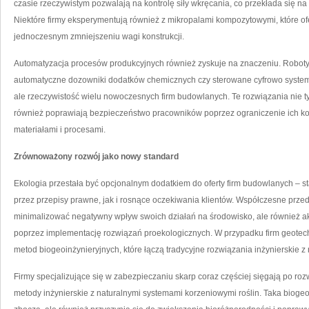
czasie rzeczywistym pozwalają na kontrolę siły wkręcania, co przekłada się n
Niektóre firmy eksperymentują również z mikropalami kompozytowymi, które o
jednoczesnym zmniejszeniu wagi konstrukcji.
Automatyzacja procesów produkcyjnych również zyskuje na znaczeniu. Robot
automatyczne dozowniki dodatków chemicznych czy sterowane cyfrowo systemy t
ale rzeczywistość wielu nowoczesnych firm budowlanych. Te rozwiązania nie t
również poprawiają bezpieczeństwo pracowników poprzez ograniczenie ich kon
materiałami i procesami.
Zrównoważony rozwój jako nowy standard
Ekologia przestała być opcjonalnym dodatkiem do oferty firm budowlanych – s
przez przepisy prawne, jak i rosnące oczekiwania klientów. Współczesne prze
minimalizować negatywny wpływ swoich działań na środowisko, ale również ak
poprzez implementację rozwiązań proekologicznych. W przypadku firm geotec
metod biogeoinżynieryjnych, które łączą tradycyjne rozwiązania inżynierskie z
Firmy specjalizujące się w zabezpieczaniu skarp coraz częściej sięgają po roz
metody inżynierskie z naturalnymi systemami korzeniowymi roślin. Taka biogeoin