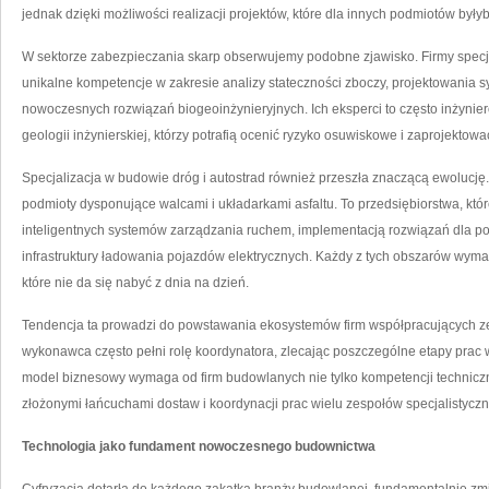
jednak dzięki możliwości realizacji projektów, które dla innych podmiotów były
W sektorze zabezpieczania skarp obserwujemy podobne zjawisko. Firmy specja
unikalne kompetencje w zakresie analizy stateczności zboczy, projektowania
nowoczesnych rozwiązań biogeoinżynieryjnych. Ich eksperci to często inżyni
geologii inżynierskiej, którzy potrafią ocenić ryzyko osuwiskowe i zaprojekto
Specjalizacja w budowie dróg i autostrad również przeszła znaczącą ewolucję.
podmioty dysponujące walcami i układarkami asfaltu. To przedsiębiorstwa, któ
inteligentnych systemów zarządzania ruchem, implementacją rozwiązań dla 
infrastruktury ładowania pojazdów elektrycznych. Każdy z tych obszarów wyma
które nie da się nabyć z dnia na dzień.
Tendencja ta prowadzi do powstawania ekosystemów firm współpracujących z
wykonawca często pełni rolę koordynatora, zlecając poszczególne etapy pr
model biznesowy wymaga od firm budowlanych nie tylko kompetencji techniczn
złożonymi łańcuchami dostaw i koordynacji prac wielu zespołów specjalistyczn
Technologia jako fundament nowoczesnego budownictwa