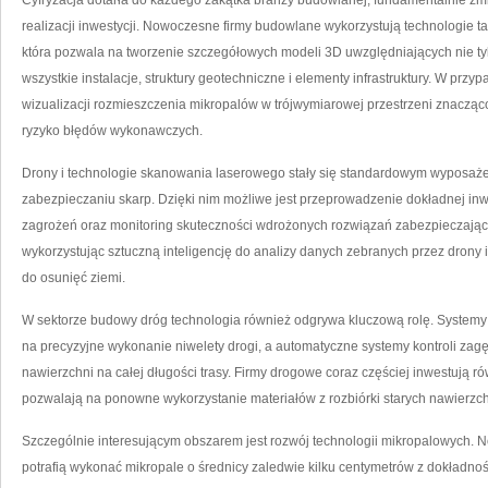
Cyfryzacja dotarła do każdego zakątka branży budowlanej, fundamentalnie zm
realizacji inwestycji. Nowoczesne firmy budowlane wykorzystują technologie ta
która pozwala na tworzenie szczegółowych modeli 3D uwzględniających nie tyl
wszystkie instalacje, struktury geotechniczne i elementy infrastruktury. W pr
wizualizacji rozmieszczenia mikropalów w trójwymiarowej przestrzeni znacząco
ryzyko błędów wykonawczych.
Drony i technologie skanowania laserowego stały się standardowym wyposażen
zabezpieczaniu skarp. Dzięki nim możliwe jest przeprowadzenie dokładnej inwe
zagrożeń oraz monitoring skuteczności wdrożonych rozwiązań zabezpieczających
wykorzystując sztuczną inteligencję do analizy danych zebranych przez drony 
do osunięć ziemi.
W sektorze budowy dróg technologia również odgrywa kluczową rolę. System
na precyzyjne wykonanie niwelety drogi, a automatyczne systemy kontroli zagę
nawierzchni na całej długości trasy. Firmy drogowe coraz częściej inwestują ró
pozwalają na ponowne wykorzystanie materiałów z rozbiórki starych nawierzch
Szczególnie interesującym obszarem jest rozwój technologii mikropalowych.
potrafią wykonać mikropale o średnicy zaledwie kilku centymetrów z dokładno