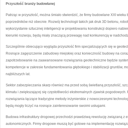
Przyszłość branży budowlanej
Patrząc w przyszłość, można śmiało stwierdzić, że firmy budowlane XXI wieku 
poprzedników niż obecnie. Rozwój technologii takich jak druk 3D betonu, rob
wykorzystanie sztucznej inteligencji w projektowaniu konstrukcji dopiero nabier
kierunki rozwoju, będą miały znaczącą przewagę nad konkurencją w nadchod
Szczególnie obiecująco wygląda przyszłość firm specjalizujących się w geotec
Rosnące zagęszczenie zabudowy miejskiej oraz konieczność budowy na coraz 
zapotrzebowanie na zaawansowane rozwiązania geotechniczne będzie systematyc
kompetencje w zakresie fundamentowania głębokiego i stabilizacji gruntów, mo
najbliższych lat.
Sektor zabezpieczania skarp również ma przed sobą świetlaną przyszłość, szc
klimatu i zwiększającej się częstotliwości ekstremalnych zjawisk pogodowych.
rozwiązania łączące tradycyjne metody inżynierskie z nowoczesnymi technolo
będą mogły liczyć na rosnące zainteresowanie swoimi usługami.
Budowa infrastruktury drogowej przechodzi prawdziwą rewolucję związaną z e
autonomicznych. Firmy drogowe muszą być gotowe na implementację rozwiąza