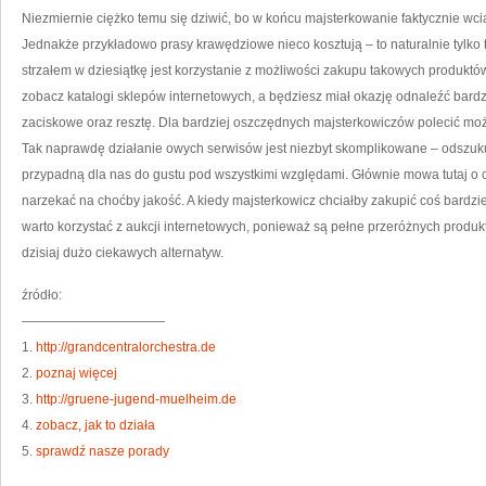
Niezmiernie ciężko temu się dziwić, bo w końcu majsterkowanie faktycznie wci
Jednakże przykładowo prasy krawędziowe nieco kosztują – to naturalnie tylko t
strzałem w dziesiątkę jest korzystanie z możliwości zakupu takowych produktó
zobacz katalogi sklepów internetowych, a będziesz miał okazję odnaleźć bardz
zaciskowe oraz resztę. Dla bardziej oszczędnych majsterkowiczów polecić m
Tak naprawdę działanie owych serwisów jest niezbyt skomplikowane – odszukują
przypadną dla nas do gustu pod wszystkimi względami. Głównie mowa tutaj o ce
narzekać na choćby jakość. A kiedy majsterkowicz chciałby zakupić coś bardzi
warto korzystać z aukcji internetowych, ponieważ są pełne przeróżnych produ
dzisiaj dużo ciekawych alternatyw.
źródło:
———————————
1.
http://grandcentralorchestra.de
2.
poznaj więcej
3.
http://gruene-jugend-muelheim.de
4.
zobacz, jak to działa
5.
sprawdź nasze porady