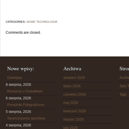
CATEGORIES:
NOWE TECHNOLOGIE
Comments are closed.
Nowe wpisy:
Archiwa
Stro
Dietetyka
sierpień 2026
Arch
8 sierpnia, 2026
lipiec 2026
Spis T
Romansy z Dodatkiem
czerwiec 2026
Tagi
6 sierpnia, 2026
maj 2026
Poradniki Fotograficzne
kwiecień 2026
5 sierpnia, 2026
Stowrzyszenia sportowe
marzec 2026
4 sierpnia, 2026
luty 2026