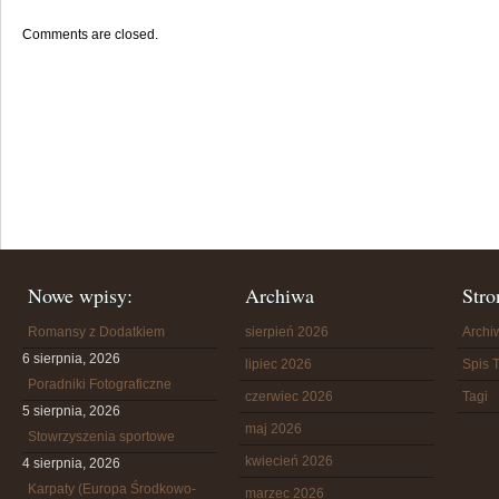
Comments are closed.
Nowe wpisy:
Archiwa
Stro
Romansy z Dodatkiem
sierpień 2026
Arch
6 sierpnia, 2026
lipiec 2026
Spis T
Poradniki Fotograficzne
czerwiec 2026
Tagi
5 sierpnia, 2026
maj 2026
Stowrzyszenia sportowe
kwiecień 2026
4 sierpnia, 2026
Karpaty (Europa Środkowo-
marzec 2026