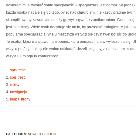
doktorem musi wybrać sobie specjalność. A specjalizacji jest ogrom. Są jednak
każda osoba nadaje się do tego, by zostać chirurgiem, nie każdy pragnie być n
skomplikowany zawód, ale należy go wykonywać z zamiłowaniem. Wobec tego ta
jest tak istotny. Wiele osób decyduje się na to, by pozostać urologiem. A jakko
popularna specjalizacja. Wielu mężczyzn wstydzi się czy nawet boi iść do urologa
To osoba, która ma prawo nam pomóc, która pomaga nam w wyleczeniu się. Dla
wizyt u profesjonalisty nie wolno odkładać. Jeżeli czujemy, ze z układem moc
wizyta u urologa to konieczność.
1.
spis tresci
2.
spis tresci
3.
wpisy
4.
nawigacja
5.
mapa strony
CATEGORIES:
NOWE TECHNOLOGIE